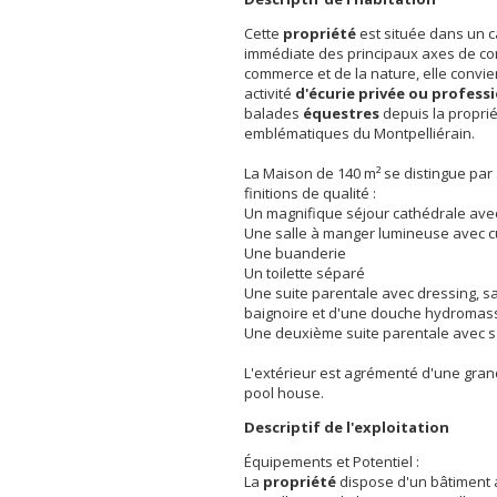
Cette
propriété
est située dans un ca
immédiate des principaux axes de co
commerce et de la nature, elle convi
activité
d'écurie privée ou profess
balades
équestres
depuis la proprié
emblématiques du Montpelliérain.
La Maison de 140 m² se distingue pa
finitions de qualité :
Un magnifique séjour cathédrale av
Une salle à manger lumineuse avec c
Une buanderie
Un toilette séparé
Une suite parentale avec dressing, s
baignoire et d'une douche hydromas
Une deuxième suite parentale avec sal
L'extérieur est agrémenté d'une grand
pool house.
Descriptif de l'exploitation
Équipements et Potentiel :
La
propriété
dispose d'un bâtiment 