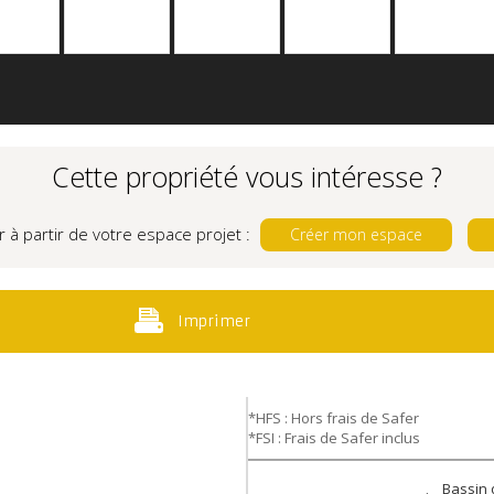
Cette propriété vous intéresse ?
r à partir de votre espace projet :
Créer mon espace
Imprimer
*HFS : Hors frais de Safer
*FSI : Frais de Safer inclus
Bassin 