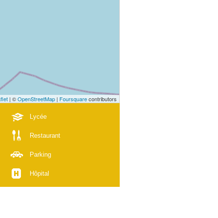
flet
| ©
OpenStreetMap
|
Foursquare
contributors
Lycée
Restaurant
Parking
Hôpital