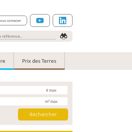
ous contacter
ure
Prix des Terres
€ max
m² max