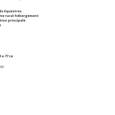
tés Equestres
me rural-hébergement
tion principale
e
3 a 77 ca
183