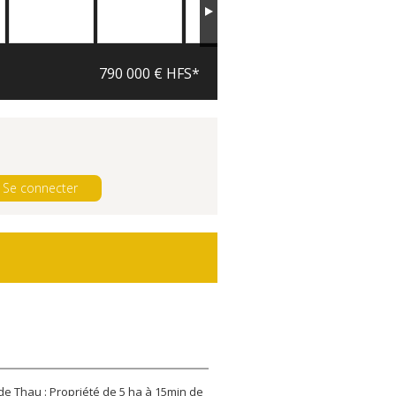
790 000 € HFS*
Se connecter
de Thau : Propriété de 5 ha à 15min de