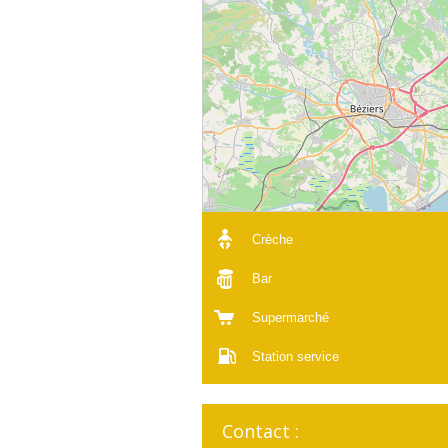
Crèche
Bar
Supermarché
Station service
Contact :