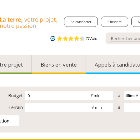
Se connecter
S'inscrire
N
tre projet
Biens en vente
Appels à candidat
Budget
à
€ min
Terrain
à
m² min
ation