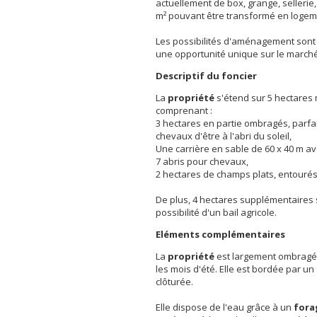
actuellement de box, grange, sellerie
m² pouvant être transformé en loge
Les possibilités d'aménagement sont 
une opportunité unique sur le marché
Descriptif du foncier
La
propriété
s'étend sur 5 hectare
comprenant :
3 hectares en partie ombragés, parfa
chevaux d'être à l'abri du soleil,
Une carrière en sable de 60 x 40 m a
7 abris pour chevaux,
2 hectares de champs plats, entourés 
De plus, 4 hectares supplémentaires s
possibilité d'un bail agricole.
Eléments complémentaires
La
propriété
est largement ombragée
les mois d'été. Elle est bordée par un
clôturée.
Elle dispose de l'eau grâce à un
for