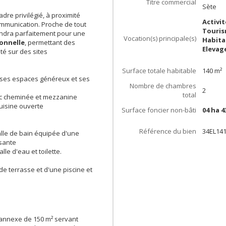
Titre commercial
Sète
dre privilégié, à proximité
Activi
mmunication. Proche de tout
Touris
endra parfaitement pour une
Vocation(s) principale(s)
Habita
ionnelle
, permettant des
Elevag
té sur des sites
Surface totale habitable
140
m²
r ses espaces généreux et ses
Nombre de chambres
2
total
ec cheminée et mezzanine
uisine ouverte
Surface foncier non-bâti
04 ha 4
Référence du bien
34EL14
alle de bain équipée d'une
sante
le d'eau et toilette.
e terrasse et d'une piscine et
annexe de 150 m² servant