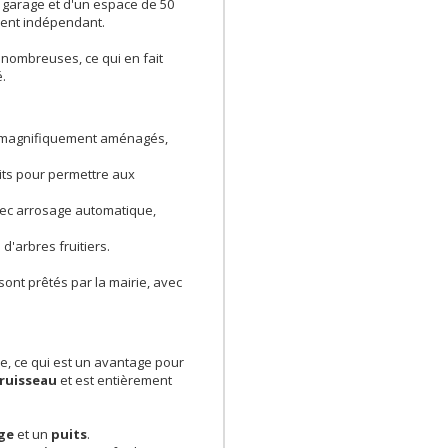
, garage et d'un espace de 50
ment indépendant.
nombreuses, ce qui en fait
.
s magnifiquement aménagés,
its pour permettre aux
vec arrosage automatique,
d'arbres fruitiers.
ont prêtés par la mairie, avec
, ce qui est un avantage pour
ruisseau
et est entièrement
age
et un
puits
.