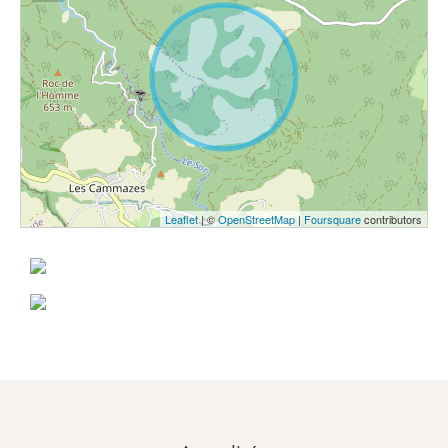
Leaflet
| ©
OpenStreetMap
|
Foursquare
contributors