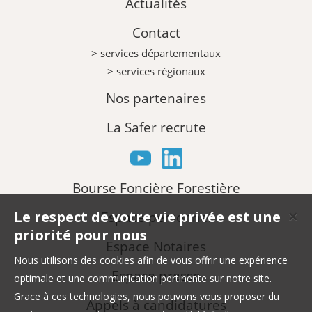
Actualités
Contact
> services départementaux
> services régionaux
Nos partenaires
La Safer recrute
Bourse Foncière Forestière
Le respect de votre vie privée est une
Espace personnel
✕
priorité pour nous
Espace Notaires
Nous utilisons des cookies afin de vous offrir une expérience
Espace presse
optimale et une communication pertinente sur notre site.
Grace à ces technologies, nous pouvons vous proposer du
Appels à candidatures