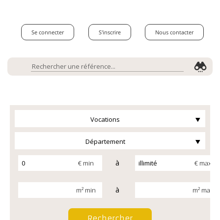
Se connecter
S'inscrire
Nous contacter
Vocations
Département
à
€ min
€ max
à
m² min
m² max