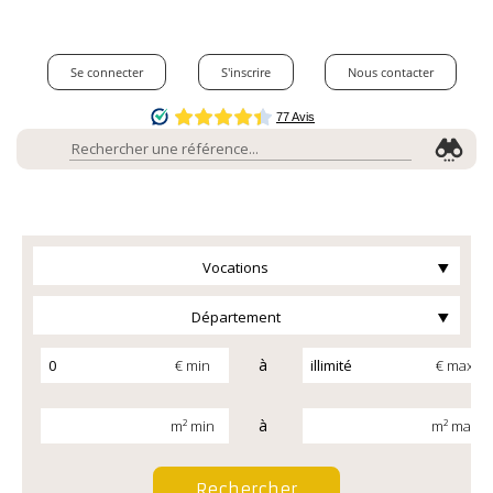
Se connecter
S'inscrire
Nous contacter
Vocations
Département
à
€ min
€ max
à
m² min
m² max