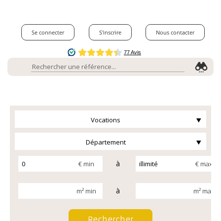
Se connecter
S'inscrire
Nous contacter
Vocations
Département
à
€ min
€ max
à
m² min
m² max