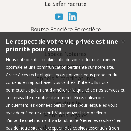
La Safer recrute
Bourse Foncière Forestière
Le respect de votre vie privée est une
Espace personnel
✕
priorité pour nous
Espace Notaires
Nous utilisons des cookies afin de vous offrir une expérience
Espace presse
optimale et une communication pertinente sur notre site.
Grace à ces technologies, nous pouvons vous proposer du
Appels à candidatures
contenu en rapport avec vos centres d'intérêt. Ils nous
Marchés Publics
permettent également d'améliorer la qualité de nos services et
la convivialité de notre site internet. Nous utiliserons
Plan du site
uniquement les données personnelles pour lesquelles vous
avez donné votre accord. Vous pouvez les modifier à
Mentions légales
n'importe quel moment via la rubrique "Gérer les cookies" en
Politique de protection des données
bas de notre site, à l'exception des cookies essentiels à son