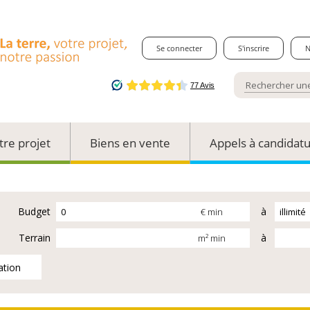
Se connecter
S'inscrire
N
tre projet
Biens en vente
Appels à candidat
Budget
à
€ min
Terrain
à
m² min
ation