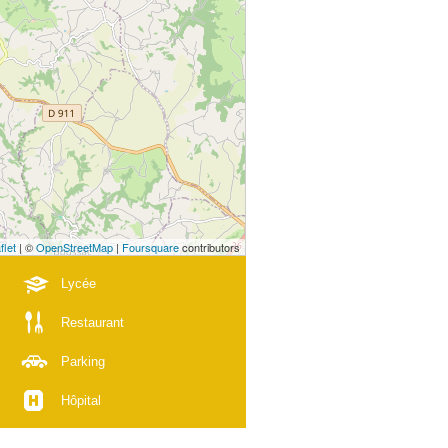
flet
| ©
OpenStreetMap
|
Foursquare
contributors
Lycée
Restaurant
Parking
Hôpital