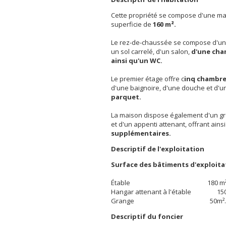
Cette propriété se compose d'une ma
superficie de
160 m².
Le rez-de-chaussée se compose d'une
un sol carrelé, d'un salon,
d'une cha
ainsi qu'un WC.
Le premier étage offre c
inq chambr
d'une baignoire, d'une douche et d'un
parquet.
La maison dispose également d'un gre
et d'un appenti attenant, offrant ains
supplémentaires.
Descriptif de l'exploitation
Surface des bâtiments d'exploitat
Étable 180 m²
Hangar attenant à l'étable 150
Grange 50m².
Descriptif du foncier