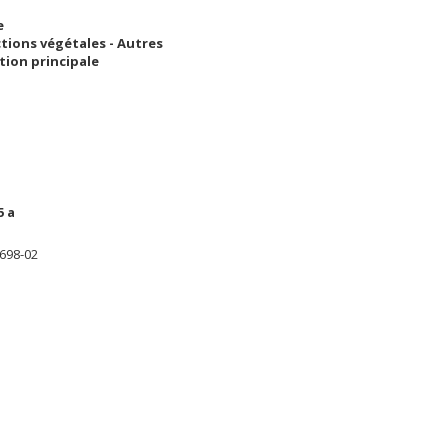
e
tions végétales - Autres
tion principale
5 a
698-02