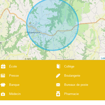
Lea
École
Collège
Presse
Boulangerie
Banque
Bureaux de poste
Médecin
Pharmacie