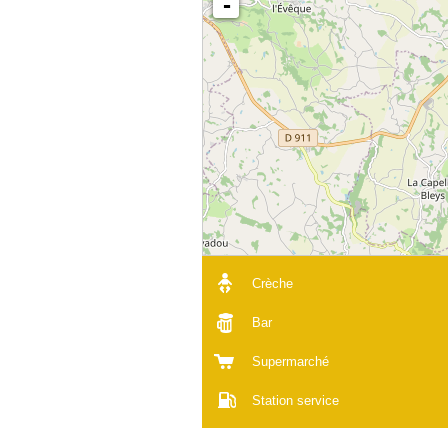
-
Crèche
Bar
Supermarché
Station service