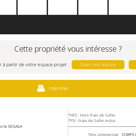
Cette propriété vous intéresse ?
r à partir de votre espace projet :
Créer mon espace
Imprimer
*HFS : Hors frais de Safer
*FSI : Frais de Safer inclus
s le SEGALA
Titre commercial
CORPS 