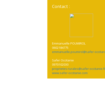
Contact :
Emmanuelle POUMIROL
0602184775
emmanuelle.poumirol@safer-occitani
Safer Occitanie
0970102030
proprietes-rurales@safer-occitanie.f
www.safer-occitanie.com