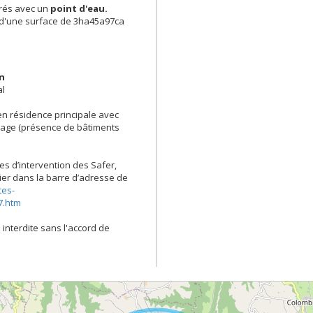
prés avec un
point d'eau.
és d'une surface de 3ha45a97ca
en
al
 en résidence principale avec
evage (présence de bâtiments
es d’intervention des Safer,
opier dans la barre d’adresse de
tes-
7.htm
 interdite sans l'accord de