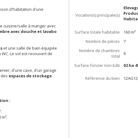
Elevag
ison d'habitation d'une
Produc
Vocation(s) principale(s)
Habita
 cuisine/salle à manger avec
mbre avec douche et lavabo
Surface totale habitable
160
m²
Nombre de pièces
7
es
et une salle de bain équipée
Nombre de chambres
6
 WC. Le sol est recouvert de
total
Surface foncier non-bâti
02 ha 4
nier, d'une cave, d'un garage
i des
espaces de stockage
Référence du bien
12AG12
ion :
.
 m².