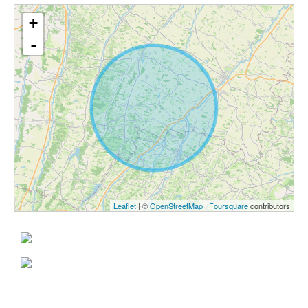
+
-
Leaflet
| ©
OpenStreetMap
|
Foursquare
contributors