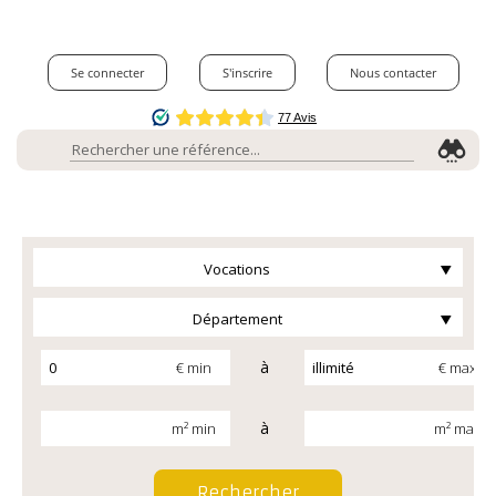
Se connecter
S'inscrire
Nous contacter
Vocations
Département
à
€ min
€ max
à
m² min
m² max