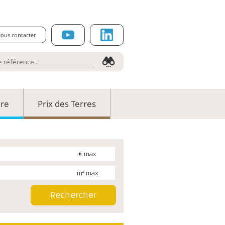
ous contacter
ure
Prix des Terres
€ max
m² max