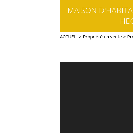
MAISON D'HABITA
HE
ACCUEIL
>
Propriété en vente
> Pr