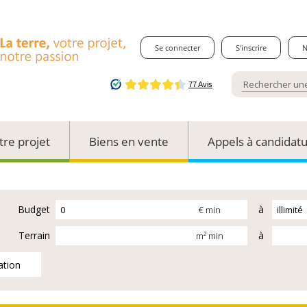
Se connecter
S'inscrire
N
tre projet
Biens en vente
Appels à candidat
Budget
à
€ min
Terrain
à
m² min
ation