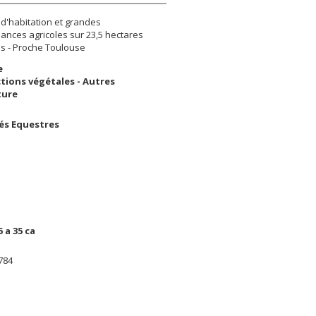
d'habitation et grandes
nces agricoles sur 23,5 hectares
es - Proche Toulouse
e
tions végétales - Autres
ture
tés Equestres
5 a 35 ca
784