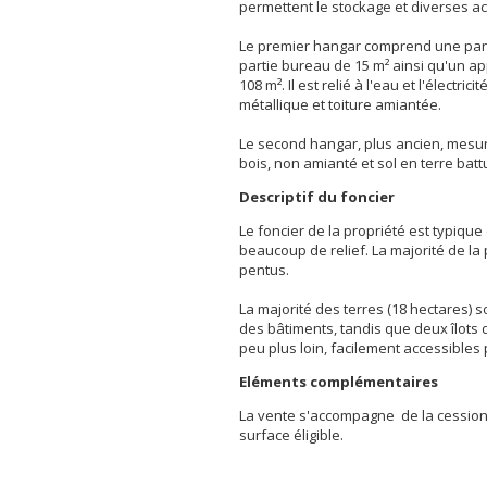
permettent le stockage et diverses act
Le premier hangar comprend une part
partie bureau de 15 m² ainsi qu'un ap
108 m². Il est relié à l'eau et l'électric
métallique et toiture amiantée.
Le second hangar, plus ancien, mesur
bois, non amianté et sol en terre battu
Descriptif du foncier
Le foncier de la propriété est typiqu
beaucoup de relief. La majorité de la
pentus.
La majorité des terres (18 hectares) 
des bâtiments, tandis que deux îlots
peu plus loin, facilement accessibles 
Eléments complémentaires
La vente s'accompagne de la cession
surface éligible.