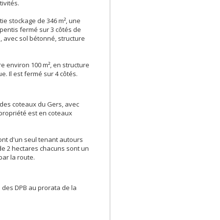
ivités.
ie stockage de 346 m², une
pentis fermé sur 3 côtés de
ité, avec sol bétonné, structure
e environ 100 m², en structure
e. Il est fermé sur 4 côtés.
e des coteaux du Gers, avec
 propriété est en coteaux
sont d'un seul tenant autours
 de 2 hectares chacuns sont un
par la route.
 des DPB au prorata de la