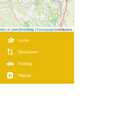
flet
| ©
OpenStreetMap
|
Foursquare
contributors
Lycée
Restaurant
Parking
Hôpital