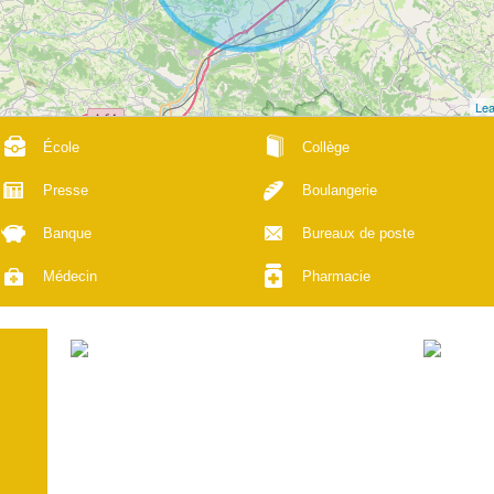
Lea
École
Collège
Presse
Boulangerie
Banque
Bureaux de poste
Médecin
Pharmacie