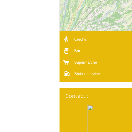
Crèche
Bar
Supermarché
Station service
Contact :