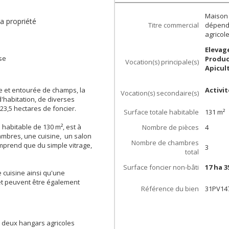
Maison 
la propriété
Titre commercial
dépenda
agricol
Elevag
se
Produc
Vocation(s) principale(s)
Apicul
me et entourée de champs, la
Activi
Vocation(s) secondaire(s)
'habitation, de diverses
23,5 hectares de foncier.
Surface totale habitable
131
m²
 habitable de 130 m², est à
Nombre de pièces
4
ambres, une cuisine, un salon
Nombre de chambres
omprend que du simple vitrage,
3
total
Surface foncier non-bâti
17 ha 3
 cuisine ainsi qu'une
et peuvent être également
Référence du bien
31PV14
, deux hangars agricoles