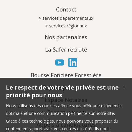
Contact
> services départementaux
> services régionaux
Nos partenaires
La Safer recrute
Bourse Foncière Forestière
Le respect de votre vie privée est une
Espace personnel
✕
priorité pour nous
Espace Notaires
Nous utilisons des cookies afin de vous offrir une expérience
Espace presse
optimale et une communication pertinente sur notre site.
Grace à ces technologies, nous pouvons vous proposer du
Appels à candidatures
contenu en rapport avec vos centres d'intérêt. Ils nous