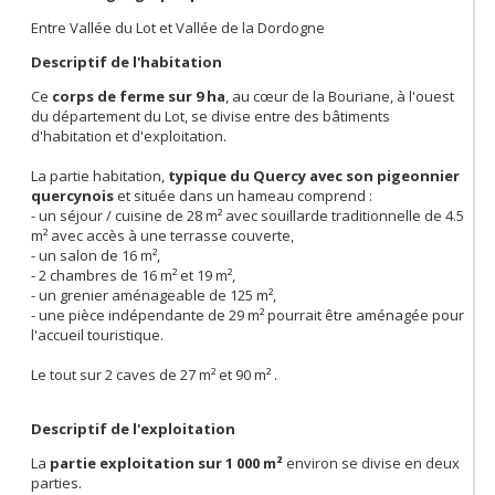
Entre Vallée du Lot et Vallée de la Dordogne
Descriptif de l'habitation
Ce
c
orps de ferme sur 9 ha
, au cœur de la Bouriane, à l'ouest
du département du Lot, se divise entre des bâtiments
d'habitation et d'exploitation.
La partie habitation,
typique du Quercy avec son pigeonnier
quercynois
et située dans un hameau comprend :
- un séjour / cuisine de 28 m² avec souillarde traditionnelle de 4.5
m² avec accès à une terrasse couverte,
- un salon de 16 m²,
- 2 chambres de 16 m² et 19 m²,
- un grenier aménageable de 125 m²,
- une pièce indépendante de 29 m² pourrait être aménagée pour
l'accueil touristique.
Le tout sur 2 caves de 27 m² et 90 m² .
Descriptif de l'exploitation
La
partie exploitation sur 1 000 m²
environ se divise en deux
parties.