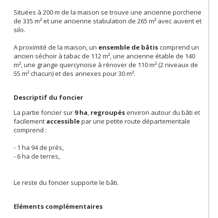
Situées à 200 m de la maison se trouve une ancienne porcherie
de 335 m² et une ancienne stabulation de 265 m² avec auvent et
silo.
A proximité de la maison, un
ensemble de bâtis
comprend un
ancien séchoir à tabac de 112 m², une ancienne étable de 140
m², une grange quercynoise à rénover de 110 m² (2 niveaux de
55 m² chacun) et des annexes pour 30 m².
Descriptif du foncier
La partie foncier sur
9 ha
,
regroupés
environ autour du bâti et
facilement
accessible
par une petite route départementale
comprend :
- 1 ha 94 de prés,
- 6 ha de terres,
Le reste du foncier supporte le bâti.
Eléments complémentaires