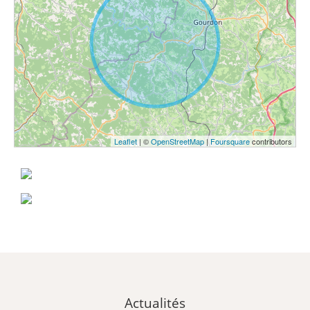
Leaflet
| ©
OpenStreetMap
|
Foursquare
contributors
Actualités