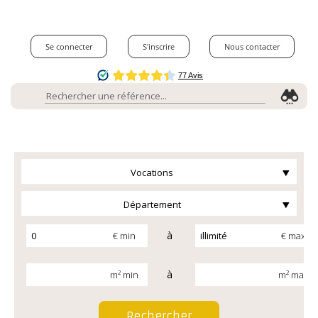
Se connecter
S'inscrire
Nous contacter
Vocations
Département
à
€ min
€ max
à
m² min
m² max