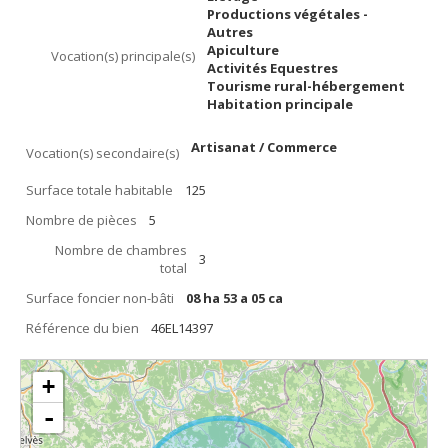
Productions végétales -
Autres
Apiculture
Vocation(s) principale(s)
Activités Equestres
Tourisme rural-hébergement
Habitation principale
Artisanat / Commerce
Vocation(s) secondaire(s)
Surface totale habitable
125
Nombre de pièces
5
Nombre de chambres
3
total
Surface foncier non-bâti
08 ha 53 a 05 ca
Référence du bien
46EL14397
+
-