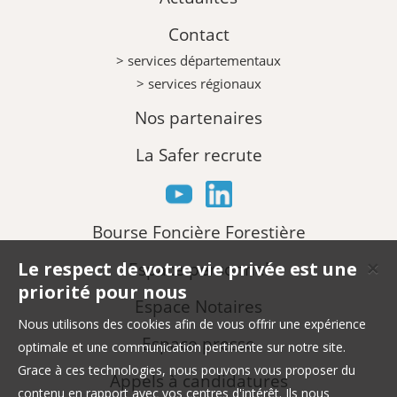
Contact
> services départementaux
> services régionaux
Nos partenaires
La Safer recrute
Bourse Foncière Forestière
Le respect de votre vie privée est une
Espace personnel
✕
priorité pour nous
Espace Notaires
Nous utilisons des cookies afin de vous offrir une expérience
Espace presse
optimale et une communication pertinente sur notre site.
Grace à ces technologies, nous pouvons vous proposer du
Appels à candidatures
contenu en rapport avec vos centres d'intérêt. Ils nous