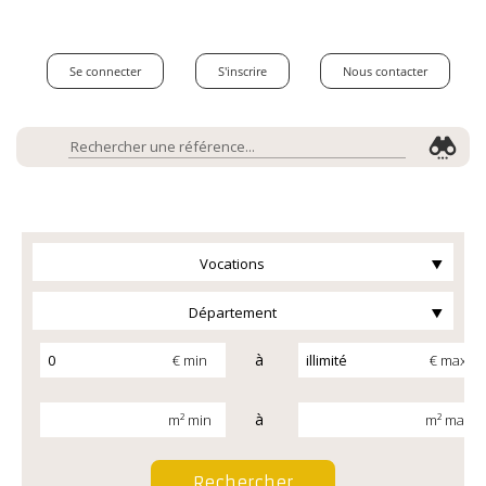
Se connecter
S'inscrire
Nous contacter
Vocations
Département
à
€ min
€ max
à
m² min
m² max