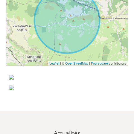
Leaflet
| ©
OpenStreetMap
|
Foursquare
contributors
Actualités