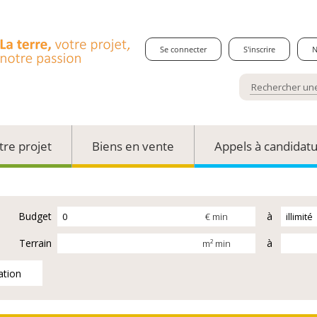
Se connecter
S'inscrire
N
tre projet
Biens en vente
Appels à candidat
Budget
à
€ min
Terrain
à
m² min
ation