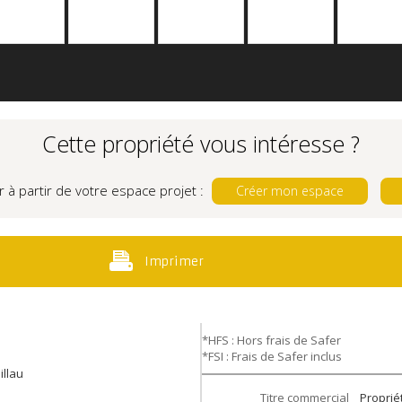
Cette propriété vous intéresse ?
r à partir de votre espace projet :
Créer mon espace
Imprimer
*HFS : Hors frais de Safer
*FSI : Frais de Safer inclus
illau
Titre commercial
Proprié