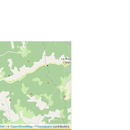
flet
| ©
OpenStreetMap
|
Foursquare
contributors