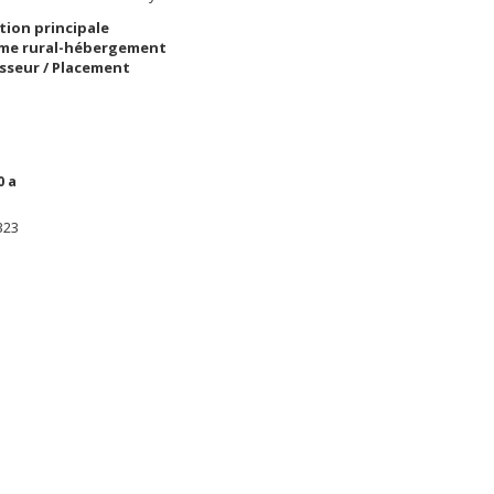
tion principale
me rural-hébergement
isseur / Placement
0 a
323