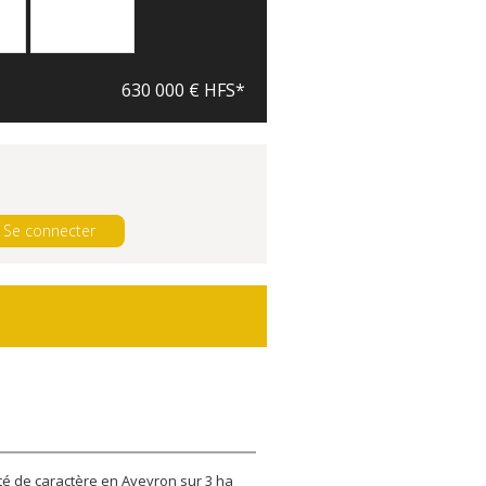
630 000 € HFS*
Se connecter
té de caractère en Aveyron sur 3 ha