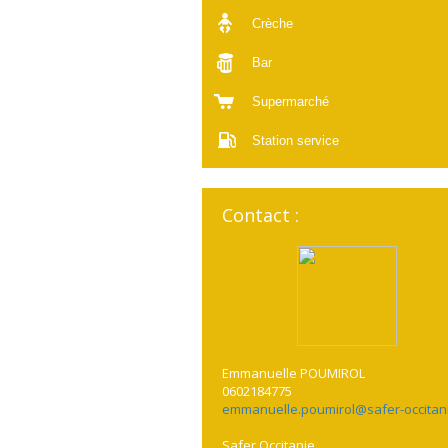
Crèche
Bar
Supermarché
Station service
Contact :
Emmanuelle POUMIROL
0602184775
emmanuelle.poumirol@safer-occitani
Safer Occitanie