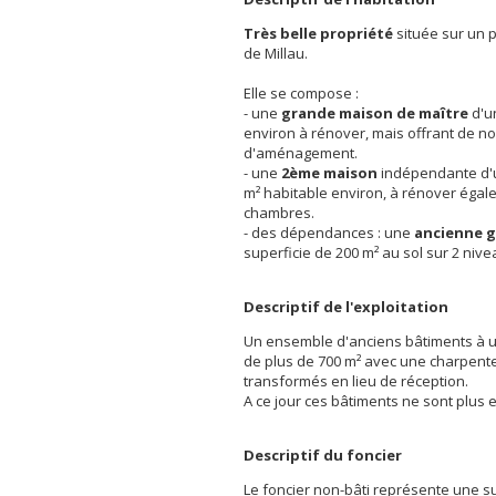
Très belle propriété
située sur un 
de Millau.
Elle se compose :
- une
grande maison de maître
d'u
environ à rénover, mais offrant de n
d'aménagement.
- une
2ème maison
indépendante d'u
m² habitable environ, à rénover éga
chambres.
- des dépendances : une
ancienne g
superficie de 200 m² au sol sur 2 nive
Descriptif de l'exploitation
Un ensemble d'anciens bâtiments à u
de plus de 700 m² avec une charpente
transformés en lieu de réception.
A ce jour ces bâtiments ne sont plus e
Descriptif du foncier
Le foncier non-bâti représente une s