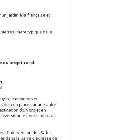
un jardin à la française et
pierres (mare typique de la
 ou projet rural.
en
al
 agricole (maintien et
rs déjà en place sur une autre
destination d'un projet en
 diversifiante (tourisme rural,
es d’intervention des Safer,
opier dans la barre d’adresse de