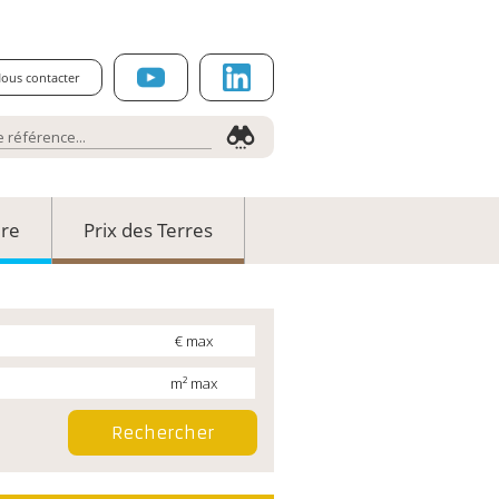
ous contacter
ure
Prix des Terres
€ max
m² max