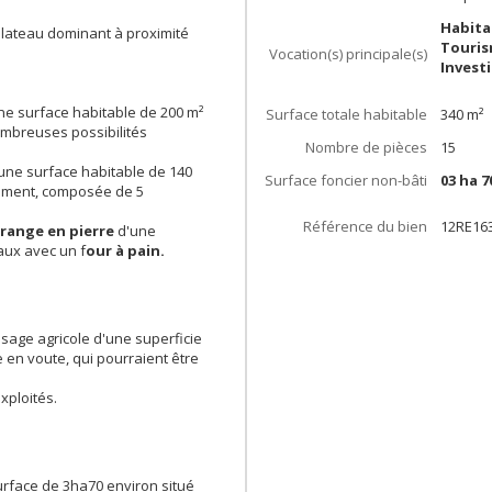
Habita
plateau dominant à proximité
Touris
Vocation(s) principale(s)
Invest
ne surface habitable de 200 m²
Surface totale habitable
340
m²
ombreuses possibilités
Nombre de pièces
15
ne surface habitable de 140
Surface foncier non-bâti
03 ha 7
lement, composée de 5
Référence du bien
12RE16
range en pierre
d'une
aux avec un f
our à pain.
sage agricole d'une superficie
 en voute, qui pourraient être
xploités.
urface de 3ha70 environ situé