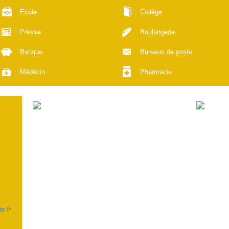
École
Collège
Presse
Boulangerie
Banque
Bureaux de poste
Médecin
Pharmacie
e.fr