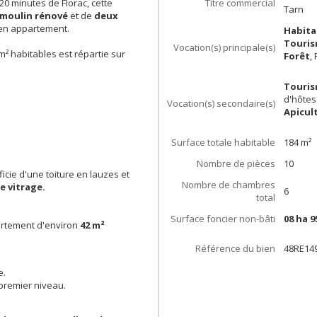
 20 minutes de Florac, cette
Titre commercial
Tarn
 moulin rénové
et de
deux
en appartement.
Habita
Touris
Vocation(s) principale(s)
m² habitables est répartie sur
Forêt
,
Touris
d'hôtes
Vocation(s) secondaire(s)
Apicul
Surface totale habitable
184
m²
Nombre de pièces
10
icie d'une toiture en lauzes et
Nombre de chambres
e vitrage.
6
total
Surface foncier non-bâti
08 ha 9
rtement d'environ
42 m²
Référence du bien
48RE14
e.
premier niveau.