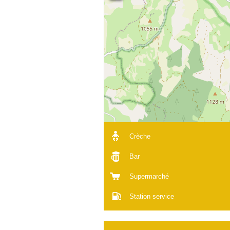
Crèche
Bar
Supermarché
Station service