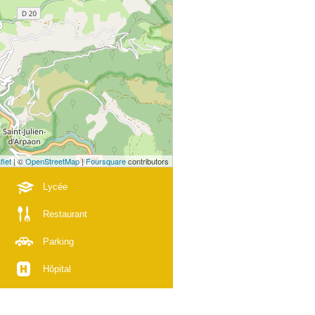
flet
| ©
OpenStreetMap
|
Foursquare
contributors
Lycée
Restaurant
Parking
Hôpital