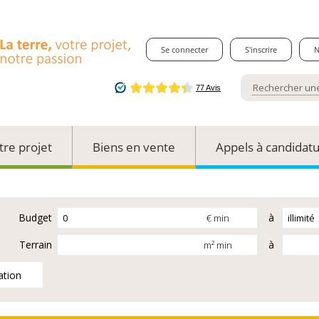
Se connecter
S'inscrire
N
tre projet
Biens en vente
Appels à candidat
Budget
à
€ min
Terrain
à
m² min
ation