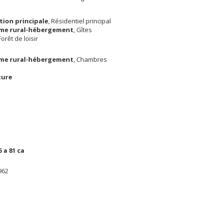
tion principale
, Résidentiel principal
me rural-hébergement
, Gîtes
 Forêt de loisir
me rural-hébergement
, Chambres
ture
5 a 81 ca
962