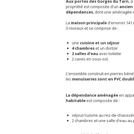
Aux portes des Gorges du Tarn
, à
propriété est composée d'un
ancien
dépendances
, dont une aménagée 
La
maison principale
d'environ 141 
3 niveaux et se compose de :
une
cuisine et un séjour
4 chambres
et un dortoir
2 salles d'eau
avec toilette
2 caves en sous-sol.
L'ensemble construit en pierres bénéf
les
menuiseries sont en PVC doubl
La dépendance aménagée
en appa
habitable
est composée de :
séjour/cuisine au rez-de-chaussé
2 chambres et une salle d'eau au 