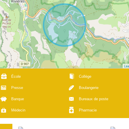
Lea
École
Collège
Presse
Boulangerie
Banque
Bureaux de poste
Médecin
Pharmacie