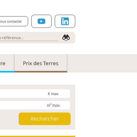
ous contacter
ure
Prix des Terres
€ max
m² max