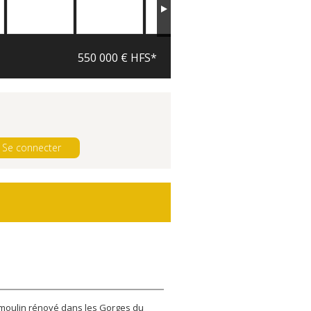
550 000 € HFS*
Se connecter
moulin rénové dans les Gorges du