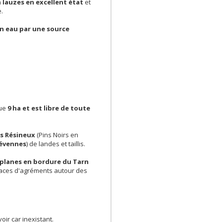
n
lauzes en excellent état
et
.
en eau par une source
que
9 ha et est libre de toute
s Résineux
(Pins Noirs en
Cévennes
) de landes et taillis.
 planes en bordure du Tarn
faces d'agréments autour des
oir car inexistant.