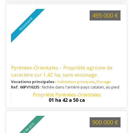
495 000 €
Nouveauté
Pyrénées-Orientales – Propriété agricole de
caractère sur 1,42 ha, sans voisinage.
Vocations principales :
Habitation principale
,
Elevage
Ref. 66PV16235
: Nichée dans l'arrière-pays catalan, au pied
du Canigou, cette propriété profite d'un cadre exceptionnel
Propriété Pyrénées-Orientales
alliant tranquillité, nature préservée et proximité des
01 ha 42 a 50 ca
commodités.
900 000 €
Baisse de prix