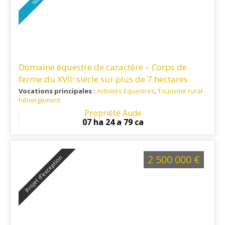
Domaine équestre de caractère – Corps de
ferme du XVIIᵉ siècle sur plus de 7 hectares
secteur Lauragais
Vocations principales :
Activités Equestres
,
Tourisme rural-
hébergement
Ref. 11EQ16365
: Située dans un secteur recherché du
Propriété Aude
Lauragais audois, cette propriété offre un cadre de vie
07 ha 24 a 79 ca
paisible et un accès rapide aux principaux pôles du
territoire.
2 500 000 €
Projet d’exception