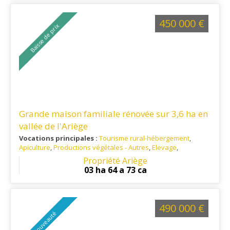
450 000 €
Baisse de prix
Grande maison familiale rénovée sur 3,6 ha en
vallée de l'Ariège
Vocations principales :
Tourisme rural-hébergement
,
Apiculture
,
Productions végétales - Autres
,
Elevage
,
Habitation principale
Propriété Ariège
Ref. 09TO15197
: A 15 minutes de Foix et 5 minutes de toutes
03 ha 64 a 73 ca
commodités
490 000 €
Nouveauté