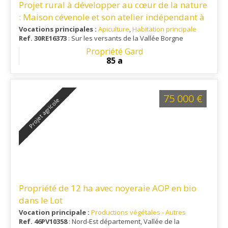
Projet rural à développer au cœur de la nature
: Maison cévenole et son atelier indépendant à
aménager
Vocations principales :
Apiculture
,
Habitation principale
Ref. 30RE16373
: Sur les versants de la Vallée Borgne
Propriété Gard
85 a
75 000 €
Projet agricole
Propriété de 12 ha avec noyeraie AOP en bio
dans le Lot
Vocation principale :
Productions végétales - Autres
Ref. 46PV10358
: Nord-Est département, Vallée de la