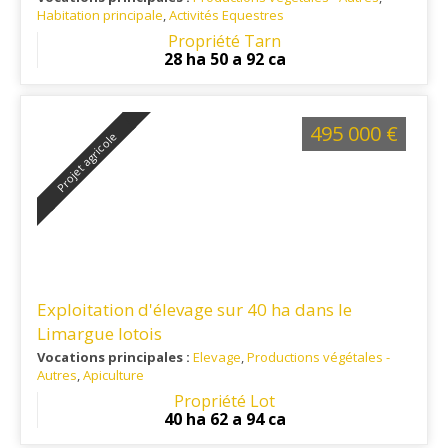
Habitation principale
,
Activités Equestres
Ref. 81EL16124
: Petit village rural du département du Tarn, à
Propriété Tarn
environ 6 km au sud de Graulhet et une vingtaine de
28 ha 50 a 92 ca
kilomètres au nord-ouest de Castres, dans l’arrondissement
de Castres et dans le canton de Graulhet.
495 000 €
Projet agricole
Exploitation d'élevage sur 40 ha dans le
Limargue lotois
Vocations principales :
Elevage
,
Productions végétales -
Autres
,
Apiculture
Ref. 46EL14378-V2
: Triangle Figeac /St Céré/Livernon
Propriété Lot
40 ha 62 a 94 ca