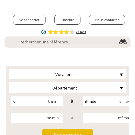
Se connecter
S'inscrire
Nous contacter
Vocations
Département
à
€ min
€ max
à
m² min
m² max