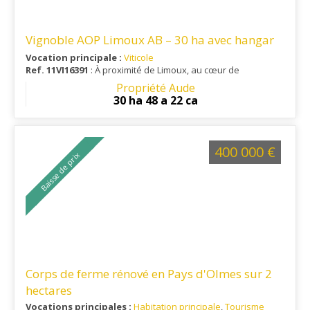
Vignoble AOP Limoux AB – 30 ha avec hangar
Vocation principale :
Viticole
Ref. 11VI16391
: À proximité de Limoux, au cœur de
l'appellation Limoux, ce vignoble bénéficie d'un
Propriété Aude
environnement viticole reconnu, alliant accessibilité, calme et
30 ha 48 a 22 ca
proximité des principaux services.
400 000 €
Baisse de prix
Corps de ferme rénové en Pays d'Olmes sur 2
hectares
Vocations principales :
Habitation principale
,
Tourisme