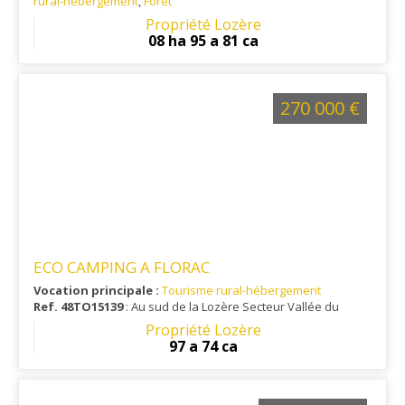
rural-hébergement
,
Forêt
Ref. 48RE14962
Propriété Lozère
08 ha 95 a 81 ca
270 000 €
ECO CAMPING A FLORAC
Vocation principale :
Tourisme rural-hébergement
Ref. 48TO15139
: Au sud de la Lozère Secteur Vallée du
Tarnon A 554 mètres d'altitude
Propriété Lozère
97 a 74 ca