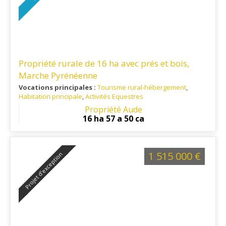
Propriété rurale de 16 ha avec prés et bois,
Marche Pyrénéenne
Vocations principales :
Tourisme rural-hébergement
,
Habitation principale
,
Activités Equestres
Ref. 11RE16389
: Située dans un environnement naturel
Propriété Aude
préservé, cette propriété séduira les amateurs de calme, de
16 ha 57 a 50 ca
grands espaces et d'activités de pleine nature. Les
commerces et services du quotidien sont accessibles en une
vingtaine de minutes, offrant un équilibre entre tranquillité et
praticité
1 515 000 €
Projet d’exception