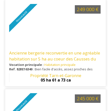
vingtaine de minutes, offrant un équilibre entre tranquillité et
praticité.
249 000 €
Nouveauté
Ancienne bergerie reconvertie en une agréable
habitation sur 5 ha au coeur des Causses du
Quercy
Vocation principale :
Habitation principale
Ref. 82RE16340
: Bien facile d'accès, assez proches des
services et commodités. Accès autoroute A20 à moins de 15
Propriété Tarn-et-Garonne
min
05 ha 61 a 73 ca
245 000 €
Nouveauté