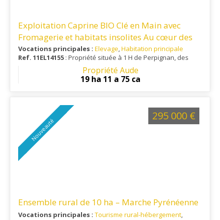
Exploitation Caprine BIO Clé en Main avec
Fromagerie et habitats insolites Au cœur des
Hautes-Corbières
Vocations principales :
Elevage
,
Habitation principale
Ref. 11EL14155
: Propriété située à 1 H de Perpignan, des
plages de la Méditerranée et d'un aéroport international.
Propriété Aude
Ville toutes commodités à 30 minutes.
19 ha 11 a 75 ca
295 000 €
Nouveauté
Ensemble rural de 10 ha – Marche Pyrénéenne
Vocations principales :
Tourisme rural-hébergement
,