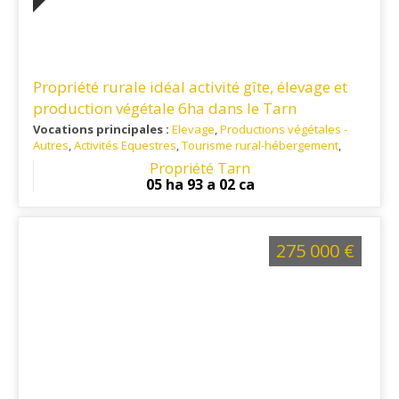
Propriété rurale idéal activité gîte, élevage et
production végétale 6ha dans le Tarn
Vocations principales :
Elevage
,
Productions végétales -
Autres
,
Activités Equestres
,
Tourisme rural-hébergement
,
Habitation principale
,
Artisanat / Commerce
Propriété Tarn
Ref. 81RE15749
: Situé au calme et à 10 minutes de toutes les
05 ha 93 a 02 ca
commodités
275 000 €