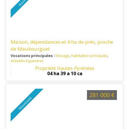
Maison, dépendances et 4 ha de prés, proche
de Maubourguet
Vocations principales :
Elevage
,
Habitation principale
,
Activités Equestres
Ref. 65RE16413
: Proche Marciac et Rabastens de Bigorre
Propriété Hautes-Pyrénées
04 ha 39 a 10 ca
281 000 €
Nouveauté