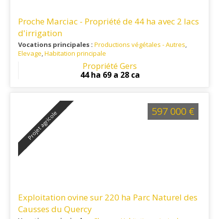
Proche Marciac - Propriété de 44 ha avec 2 lacs
d'irrigation
Vocations principales :
Productions végétales - Autres
,
Elevage
,
Habitation principale
Ref. 32PV14132
: Marciac 15 mn - Mirande 25 mn - Vic-
Propriété Gers
Fezensac 30 mn - Auch 45 mn
44 ha 69 a 28 ca
597 000 €
Projet agricole
Exploitation ovine sur 220 ha Parc Naturel des
Causses du Quercy