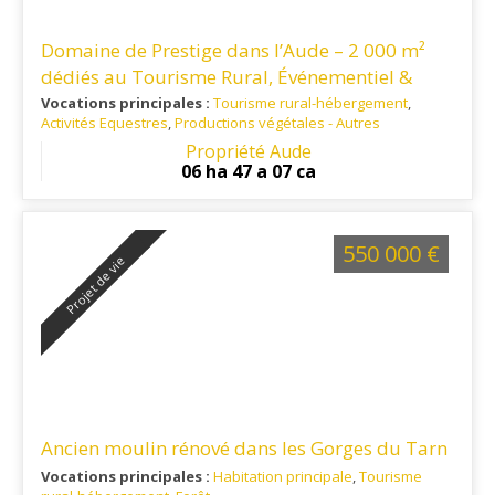
Domaine de Prestige dans l’Aude – 2 000 m²
dédiés au Tourisme Rural, Événementiel &
Séminaires
Vocations principales :
Tourisme rural-hébergement
,
Activités Equestres
,
Productions végétales - Autres
Ref. 11TO16133
: Le domaine bénéficie d’une situation
Propriété Aude
géographique stratégique, 15 minutes de Castelnaudary, 45
06 ha 47 a 07 ca
minutes de Carcassonne et de son aéroport international.
550 000 €
Projet de vie
Ancien moulin rénové dans les Gorges du Tarn
Vocations principales :
Habitation principale
,
Tourisme