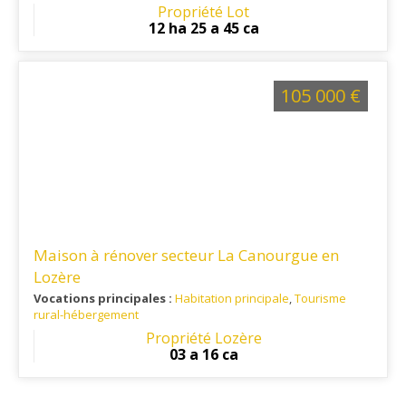
Dordogne.
Propriété Lot
12 ha 25 a 45 ca
105 000 €
Maison à rénover secteur La Canourgue en
Lozère
Vocations principales :
Habitation principale
,
Tourisme
rural-hébergement
Ref. 48RE15966
Propriété Lozère
03 a 16 ca