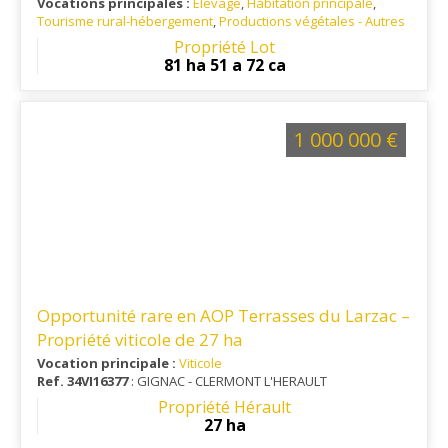
Vocations principales :
Elevage
,
Habitation principale
,
Tourisme rural-hébergement
,
Productions végétales - Autres
Ref. 46EL14821
: Parc Naturel des causses du Quercy et
Propriété Lot
Géoparc Mondial
81 ha 51 a 72 ca
1 000 000 €
Opportunité rare en AOP Terrasses du Larzac –
Propriété viticole de 27 ha
Vocation principale :
Viticole
Ref. 34VI16377
: GIGNAC - CLERMONT L'HERAULT
Propriété Hérault
27 ha