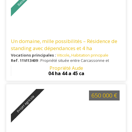
Un domaine, mille possibilités – Résidence de
standing avec dépendances et 4 ha
Vocations principales :
Viticole
,
Habitation principale
Ref. 11VI13409
: Propriété située entre Carcassonne et
Limoux, à 1 heure du littoral et à 25 minutes d'un aéroport
Propriété Aude
international.
04 ha 44 a 45 ca
650 000 €
Projet agricole