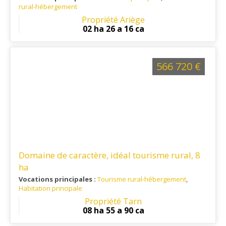
rural-hébergement
Ref. 09RE15755
: Située en pays d'Olmes, à 10 minutes des
Propriété Ariège
commerces, écoles et commodités.
02 ha 26 a 16 ca
566 720 €
Domaine de caractère, idéal tourisme rural, 8
ha
Vocations principales :
Tourisme rural-hébergement
,
Habitation principale
Ref. 81RE15986
: Situé à 20 min de Gaillac, à 30 min de
Propriété Tarn
Montauban, 40 min d'Albi, 1h de Toulouse et l'aéroport
08 ha 55 a 90 ca
Toulouse-Blagnac.