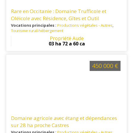
Rare en Occitanie : Domaine Trufficole et
Oléicole avec Résidence, Gîtes et Outil
d’Exploitation Complet
Vocations principales :
Productions végétales - Autres
,
Tourisme rural-hébergement
Ref. 11PV16266
: Au cœur du Minervois, cette propriété
Propriété Aude
bénéficie d'une situation privilégiée, proximité des
03 ha 72 a 60 ca
commerces, du Canal du Midi, de Narbonne, Carcassonne et
Béziers, et leurs aéroports internationaux.
450 000 €
Domaine agricole avec étang et dépendances
sur 28 ha proche Castres
Vocations principales :
Productions végétales - Autres
,