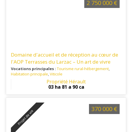
2 750 000 €
Domaine d'accueil et de réception au cœur de
l'AOP Terrasses du Larzac – Un art de vivre
entre vignes et garrigue
Vocations principales :
Tourisme rural-hébergement
,
Habitation principale
,
Viticole
Ref. 34TO16347
: Montpellier - Clermont l'Hérault - Proximité
Propriété Hérault
de l'autoroute A75
03 ha 81 a 90 ca
370 000 €
Projet de vie