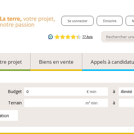
Se connecter
S'inscrire
N
tre projet
Biens en vente
Appels à candidat
Budget
à
€ min
Terrain
à
m² min
ation