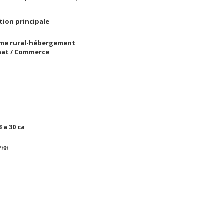
tion principale
me rural-hébergement
nat / Commerce
3 a 30 ca
288