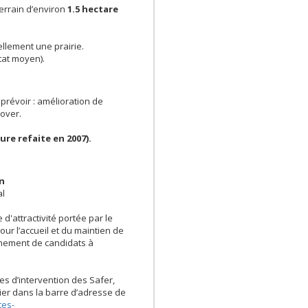
terrain d’environ
1.5 hectare
ellement une prairie.
état moyen).
prévoir : amélioration de
nover.
ure refaite en 2007).
en
al
 d'attractivité portée par le
ur l’accueil et du maintien de
nement de candidats à
es d’intervention des Safer,
opier dans la barre d’adresse de
tes-