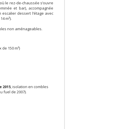
 où le rez-de-chaussée s’ouvre
minée et bar), accompagnée
n escalier dessert l’étage avec
 14 m²).
mbles non aménageables.
 de 150 m²)
e 2015
, isolation en combles
u fuel de 2007).