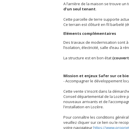
A l’arrière de la maison se trouve un 
d’un seul tenant
.
Cette parcelle de terre supporte actu
Ce terrain est clôturé en fil barbelé (
Eléments complémentaires
Des travaux de modernisation sont à 
l’isolation, électricité, salle d’eau à ré
La structure est en bon état
(couvert
Mission et enjeux Safer sur ce bi
- Accompagner le développement loc
Cette vente s'inscrit dans la démarche
Conseil départemental de la Lozère po
nouveaux arrivants et de l’accompag
l'installation en Lozère.
Pour connaître les conditions général
veuillez cliquer sur ce lien ou le rec
votre navigateur
https://www.proprie