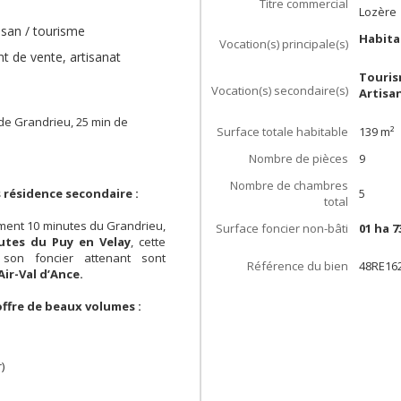
Titre commercial
Lozère
isan / tourisme
Habita
Vocation(s) principale(s)
nt de vente, artisanat
Touris
Vocation(s) secondaire(s)
Artisa
de Grandrieu, 25 min de
Surface totale habitable
139
m²
Nombre de pièces
9
Nombre de chambres
 résidence secondaire :
5
total
ement 10 minutes du Grandrieu,
Surface foncier non-bâti
01 ha 7
utes du Puy en Velay
, cette
 son foncier attenant sont
Référence du bien
48RE16
ir-Val d’Ance.
offre de beaux volumes :
)