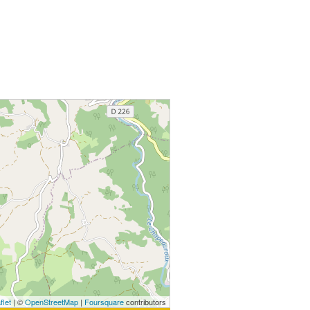
flet
| ©
OpenStreetMap
|
Foursquare
contributors