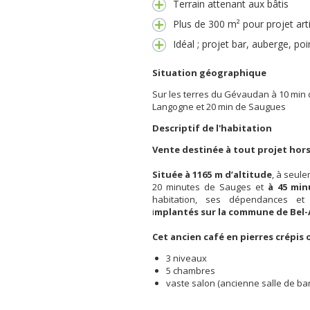
Terrain attenant aux bâtis
Plus de 300 m² pour projet art
Idéal ; projet bar, auberge, poi
Situation géographique
Sur les terres du Gévaudan à 10 min 
Langogne et 20 min de Saugues
Descriptif de l'habitation
Vente destinée à tout projet hors
Située à 1165 m d’altitude
, à seul
20 minutes de Sauges et
à 45 min
habitation, ses dépendances et
i
mplantés sur la commune de Bel-A
Cet ancien café en pierres crépis 
3 niveaux
5 chambres
vaste salon (ancienne salle de bar