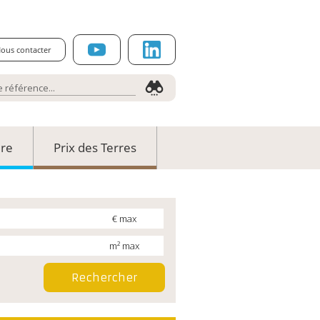
ous contacter
ure
Prix des Terres
€ max
m² max