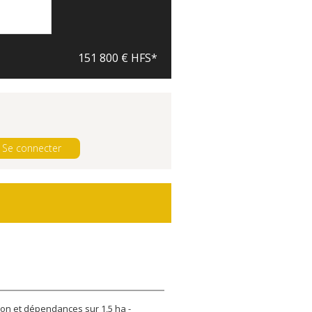
151 800 € HFS*
Se connecter
ion et dépendances sur 1,5 ha -