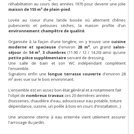
réhabilitation au cours des années 1970 pour devenir une jolie
maison de 155 m² de plain-pied
.
Lovée au coeur d'une lande boisée où alternent chênes
pubescents et pelouses sèches, la maison profite d'un
environnement champêtre de qualité
.
Organisée à la façon d'une longère, on y trouve une
cuisine
moderne et spacieuse
d'environ
28 m²
, un grand
salon-
séjour
de
54 m²
,
3 chambres
(11.90 / 12 / 14.20) ainsi qu'une
petite pièce supplémentaire
servant de dressing.
Une salle de bain et son WC indépendant complètent
l'ensemble.
Signalons enfin une
longue terrasse couverte
d'environ 28
m² avec vue sur le bois environnant.
L'ensemble est en assez bon état général et a notamment fait
l'objet de
nombreux travaux
ces 20 dernières années
(
huisseries, chaudière d'eau, adoucisseur eau potable, toiture
dépendance, cuisine, un poêle à bois en cours d'installation.
..)
Une ancienne citerne à eau enterrée vient utilement assurer
l'arrosage du jardin.