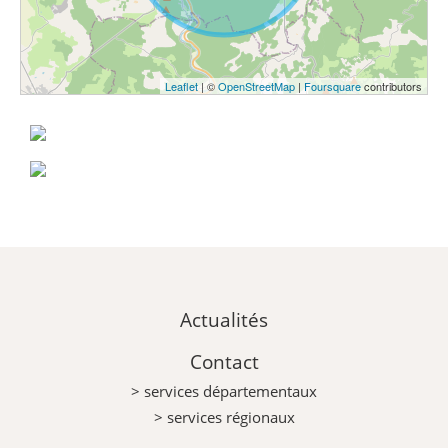
Leaflet
| ©
OpenStreetMap
|
Foursquare
contributors
Actualités
Contact
> services départementaux
> services régionaux