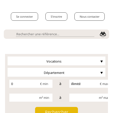
Se connecter
S'inscrire
Nous contacter
Vocations
Département
à
€ min
€ max
à
m² min
m² max