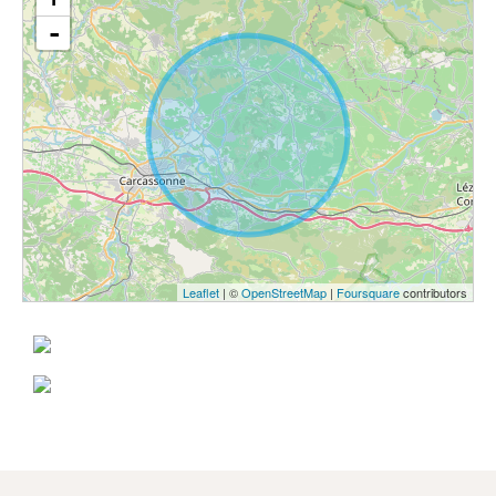
-
Leaflet
| ©
OpenStreetMap
|
Foursquare
contributors