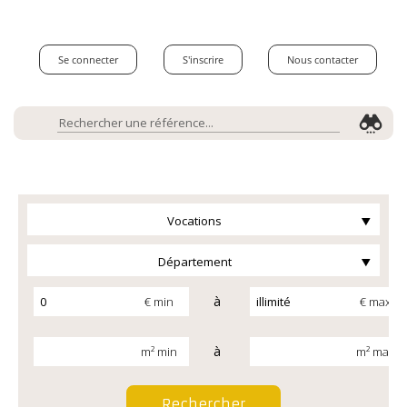
Se connecter
S'inscrire
Nous contacter
Vocations
Département
à
€ min
€ max
à
m² min
m² max