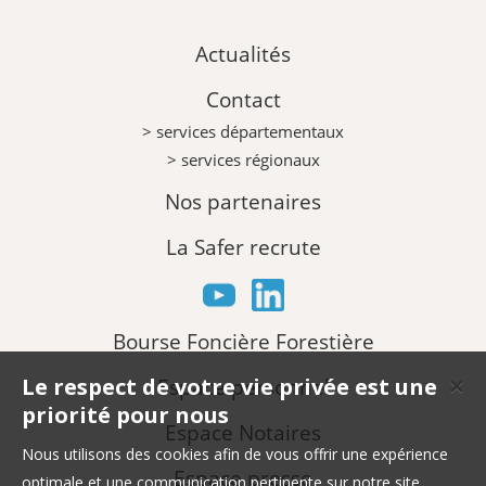
Actualités
Contact
> services départementaux
> services régionaux
Nos partenaires
La Safer recrute
Bourse Foncière Forestière
Le respect de votre vie privée est une
Espace personnel
✕
priorité pour nous
Espace Notaires
Nous utilisons des cookies afin de vous offrir une expérience
Espace presse
optimale et une communication pertinente sur notre site.