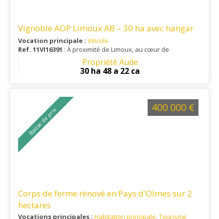
Vignoble AOP Limoux AB – 30 ha avec hangar
Vocation principale :
Viticole
Ref. 11VI16391
: À proximité de Limoux, au cœur de
l'appellation Limoux, ce vignoble bénéficie d'un
Propriété Aude
environnement viticole reconnu, alliant accessibilité, calme et
30 ha 48 a 22 ca
proximité des principaux services.
400 000 €
Baisse de prix
Corps de ferme rénové en Pays d'Olmes sur 2
hectares
Vocations principales :
Habitation principale
,
Tourisme