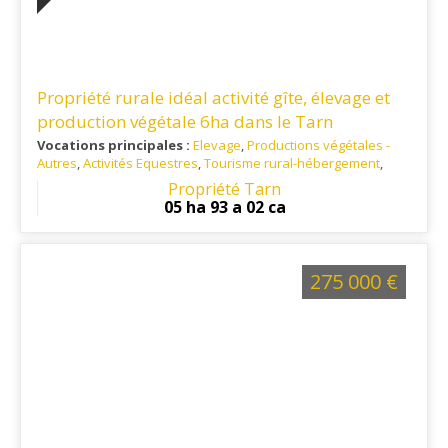
Propriété rurale idéal activité gîte, élevage et
production végétale 6ha dans le Tarn
Vocations principales :
Elevage
,
Productions végétales -
Autres
,
Activités Equestres
,
Tourisme rural-hébergement
,
Habitation principale
,
Artisanat / Commerce
Propriété Tarn
Ref. 81RE15749
: Situé au calme et à 10 minutes de toutes les
05 ha 93 a 02 ca
commodités
275 000 €