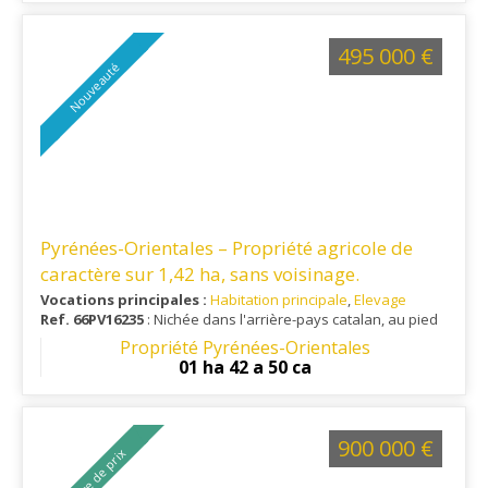
495 000 €
Nouveauté
Pyrénées-Orientales – Propriété agricole de
caractère sur 1,42 ha, sans voisinage.
Vocations principales :
Habitation principale
,
Elevage
Ref. 66PV16235
: Nichée dans l'arrière-pays catalan, au pied
du Canigou, cette propriété profite d'un cadre exceptionnel
Propriété Pyrénées-Orientales
alliant tranquillité, nature préservée et proximité des
01 ha 42 a 50 ca
commodités.
900 000 €
Baisse de prix