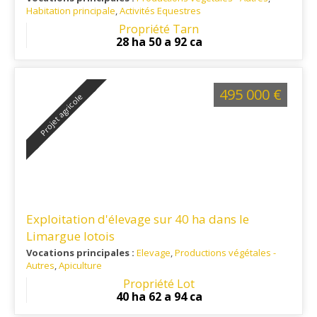
Habitation principale
,
Activités Equestres
Ref. 81EL16124
: Petit village rural du département du Tarn, à
Propriété Tarn
environ 6 km au sud de Graulhet et une vingtaine de
28 ha 50 a 92 ca
kilomètres au nord-ouest de Castres, dans l’arrondissement
de Castres et dans le canton de Graulhet.
495 000 €
Projet agricole
Exploitation d'élevage sur 40 ha dans le
Limargue lotois
Vocations principales :
Elevage
,
Productions végétales -
Autres
,
Apiculture
Ref. 46EL14378-V2
: Triangle Figeac /St Céré/Livernon
Propriété Lot
40 ha 62 a 94 ca