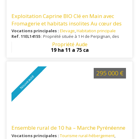
Exploitation Caprine BIO Clé en Main avec
Fromagerie et habitats insolites Au cœur des
Hautes-Corbières
Vocations principales :
Elevage
,
Habitation principale
Ref. 11EL14155
: Propriété située à 1 H de Perpignan, des
plages de la Méditerranée et d'un aéroport international.
Propriété Aude
Ville toutes commodités à 30 minutes.
19 ha 11 a 75 ca
295 000 €
Nouveauté
Ensemble rural de 10 ha – Marche Pyrénéenne
Vocations principales :
Tourisme rural-hébergement
,