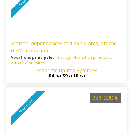
Maison, dépendances et 4 ha de prés, proche
de Maubourguet
Vocations principales :
Elevage
,
Habitation principale
,
Activités Equestres
Ref. 65RE16413
: Proche Marciac et Rabastens de Bigorre
Propriété Hautes-Pyrénées
04 ha 39 a 10 ca
281 000 €
Nouveauté