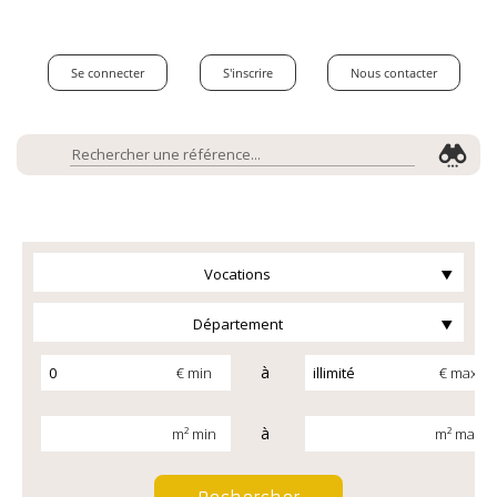
Se connecter
S'inscrire
Nous contacter
Vocations
Département
à
€ min
€ max
à
m² min
m² max