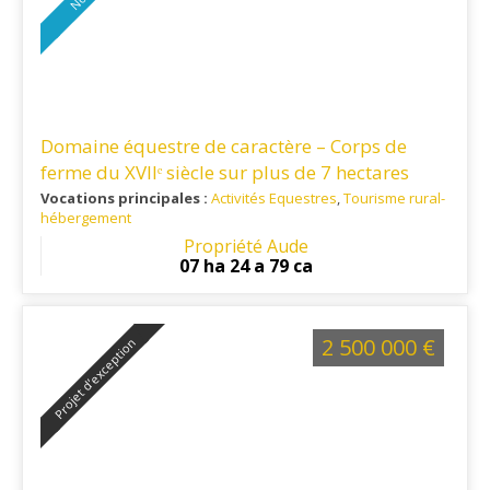
Domaine équestre de caractère – Corps de
ferme du XVIIᵉ siècle sur plus de 7 hectares
secteur Lauragais
Vocations principales :
Activités Equestres
,
Tourisme rural-
hébergement
Ref. 11EQ16365
: Située dans un secteur recherché du
Propriété Aude
Lauragais audois, cette propriété offre un cadre de vie
07 ha 24 a 79 ca
paisible et un accès rapide aux principaux pôles du
territoire.
2 500 000 €
Projet d’exception