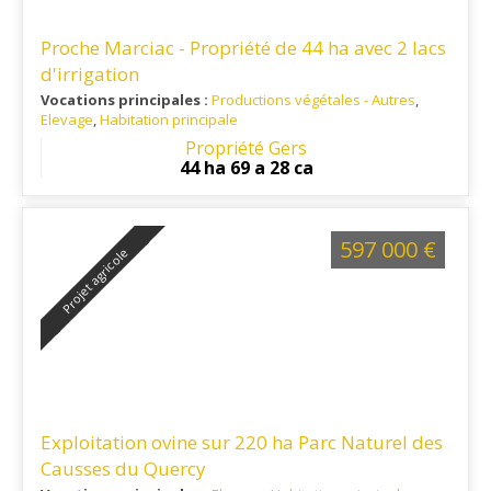
Proche Marciac - Propriété de 44 ha avec 2 lacs
d'irrigation
Vocations principales :
Productions végétales - Autres
,
Elevage
,
Habitation principale
Ref. 32PV14132
: Marciac 15 mn - Mirande 25 mn - Vic-
Propriété Gers
Fezensac 30 mn - Auch 45 mn
44 ha 69 a 28 ca
597 000 €
Projet agricole
Exploitation ovine sur 220 ha Parc Naturel des
Causses du Quercy