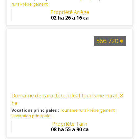
rural-hébergement
Ref. 09RE15755
: Située en pays d'Olmes, à 10 minutes des
Propriété Ariège
commerces, écoles et commodités.
02 ha 26 a 16 ca
566 720 €
Domaine de caractère, idéal tourisme rural, 8
ha
Vocations principales :
Tourisme rural-hébergement
,
Habitation principale
Ref. 81RE15986
: Situé à 20 min de Gaillac, à 30 min de
Propriété Tarn
Montauban, 40 min d'Albi, 1h de Toulouse et l'aéroport
08 ha 55 a 90 ca
Toulouse-Blagnac.