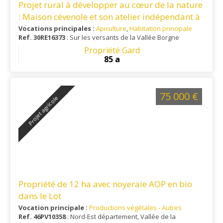
Projet rural à développer au cœur de la nature
: Maison cévenole et son atelier indépendant à
aménager
Vocations principales :
Apiculture
,
Habitation principale
Ref. 30RE16373
: Sur les versants de la Vallée Borgne
Propriété Gard
85 a
75 000 €
Projet agricole
Propriété de 12 ha avec noyeraie AOP en bio
dans le Lot
Vocation principale :
Productions végétales - Autres
Ref. 46PV10358
: Nord-Est département, Vallée de la