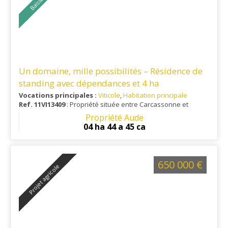
Un domaine, mille possibilités – Résidence de
standing avec dépendances et 4 ha
Vocations principales :
Viticole
,
Habitation principale
Ref. 11VI13409
: Propriété située entre Carcassonne et
Limoux, à 1 heure du littoral et à 25 minutes d'un aéroport
Propriété Aude
international.
04 ha 44 a 45 ca
650 000 €
Projet agricole