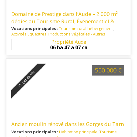
Domaine de Prestige dans l’Aude – 2 000 m²
dédiés au Tourisme Rural, Événementiel &
Séminaires
Vocations principales :
Tourisme rural-hébergement
,
Activités Equestres
,
Productions végétales - Autres
Ref. 11TO16133
: Le domaine bénéficie d’une situation
Propriété Aude
géographique stratégique, 15 minutes de Castelnaudary, 45
06 ha 47 a 07 ca
minutes de Carcassonne et de son aéroport international.
550 000 €
Projet de vie
Ancien moulin rénové dans les Gorges du Tarn
Vocations principales :
Habitation principale
,
Tourisme