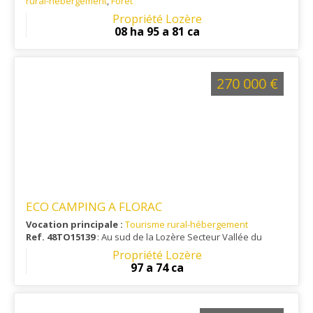
rural-hébergement
,
Forêt
Ref. 48RE14962
Propriété Lozère
08 ha 95 a 81 ca
270 000 €
ECO CAMPING A FLORAC
Vocation principale :
Tourisme rural-hébergement
Ref. 48TO15139
: Au sud de la Lozère Secteur Vallée du
Tarnon A 554 mètres d'altitude
Propriété Lozère
97 a 74 ca