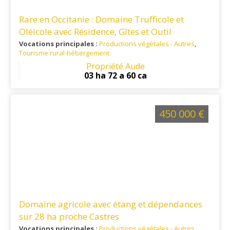
Rare en Occitanie : Domaine Trufficole et
Oléicole avec Résidence, Gîtes et Outil
d’Exploitation Complet
Vocations principales :
Productions végétales - Autres
,
Tourisme rural-hébergement
Ref. 11PV16266
: Au cœur du Minervois, cette propriété
Propriété Aude
bénéficie d'une situation privilégiée, proximité des
03 ha 72 a 60 ca
commerces, du Canal du Midi, de Narbonne, Carcassonne et
Béziers, et leurs aéroports internationaux.
450 000 €
Domaine agricole avec étang et dépendances
sur 28 ha proche Castres
Vocations principales :
Productions végétales - Autres
,