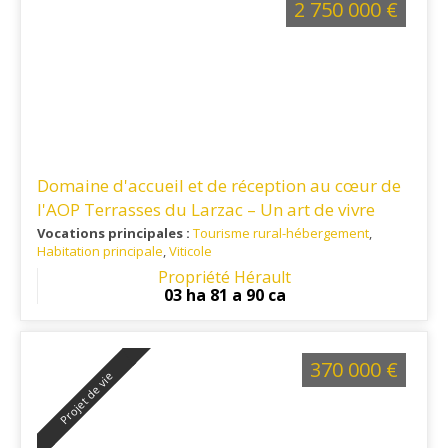
2 750 000 €
Domaine d'accueil et de réception au cœur de
l'AOP Terrasses du Larzac – Un art de vivre
entre vignes et garrigue
Vocations principales :
Tourisme rural-hébergement
,
Habitation principale
,
Viticole
Ref. 34TO16347
: Montpellier - Clermont l'Hérault - Proximité
Propriété Hérault
de l'autoroute A75
03 ha 81 a 90 ca
370 000 €
Projet de vie