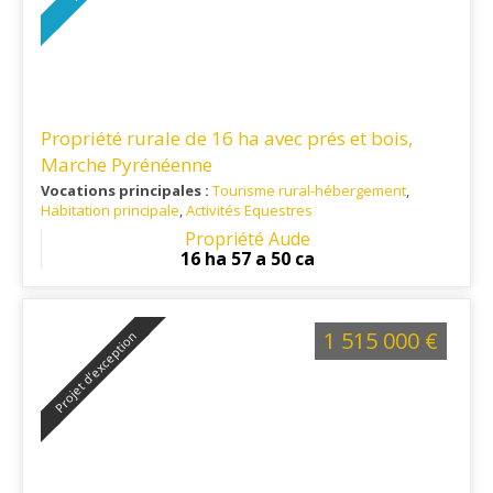
Propriété rurale de 16 ha avec prés et bois,
Marche Pyrénéenne
Vocations principales :
Tourisme rural-hébergement
,
Habitation principale
,
Activités Equestres
Ref. 11RE16389
: Située dans un environnement naturel
Propriété Aude
préservé, cette propriété séduira les amateurs de calme, de
16 ha 57 a 50 ca
grands espaces et d'activités de pleine nature. Les
commerces et services du quotidien sont accessibles en une
vingtaine de minutes, offrant un équilibre entre tranquillité et
praticité
1 515 000 €
Projet d’exception