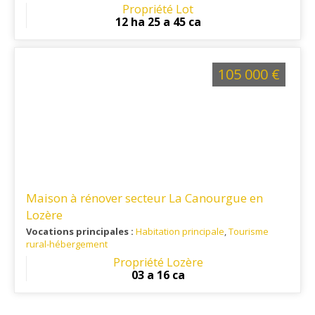
Dordogne.
Propriété Lot
12 ha 25 a 45 ca
105 000 €
Maison à rénover secteur La Canourgue en
Lozère
Vocations principales :
Habitation principale
,
Tourisme
rural-hébergement
Ref. 48RE15966
Propriété Lozère
03 a 16 ca