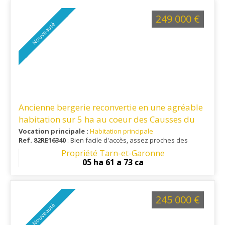
vingtaine de minutes, offrant un équilibre entre tranquillité et
praticité.
249 000 €
Nouveauté
Ancienne bergerie reconvertie en une agréable
habitation sur 5 ha au coeur des Causses du
Quercy
Vocation principale :
Habitation principale
Ref. 82RE16340
: Bien facile d'accès, assez proches des
services et commodités. Accès autoroute A20 à moins de 15
Propriété Tarn-et-Garonne
min
05 ha 61 a 73 ca
245 000 €
Nouveauté