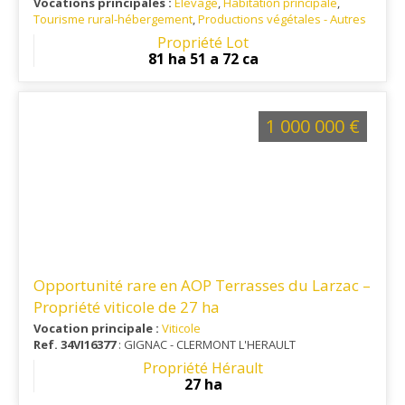
Vocations principales :
Elevage
,
Habitation principale
,
Tourisme rural-hébergement
,
Productions végétales - Autres
Ref. 46EL14821
: Parc Naturel des causses du Quercy et
Propriété Lot
Géoparc Mondial
81 ha 51 a 72 ca
1 000 000 €
Opportunité rare en AOP Terrasses du Larzac –
Propriété viticole de 27 ha
Vocation principale :
Viticole
Ref. 34VI16377
: GIGNAC - CLERMONT L'HERAULT
Propriété Hérault
27 ha