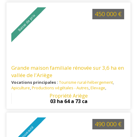
450 000 €
Baisse de prix
Grande maison familiale rénovée sur 3,6 ha en
vallée de l'Ariège
Vocations principales :
Tourisme rural-hébergement
,
Apiculture
,
Productions végétales - Autres
,
Elevage
,
Habitation principale
Propriété Ariège
Ref. 09TO15197
: A 15 minutes de Foix et 5 minutes de toutes
03 ha 64 a 73 ca
commodités
490 000 €
Nouveauté