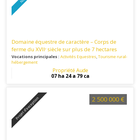
Domaine équestre de caractère – Corps de
ferme du XVIIᵉ siècle sur plus de 7 hectares
secteur Lauragais
Vocations principales :
Activités Equestres
,
Tourisme rural-
hébergement
Ref. 11EQ16365
: Située dans un secteur recherché du
Propriété Aude
Lauragais audois, cette propriété offre un cadre de vie
07 ha 24 a 79 ca
paisible et un accès rapide aux principaux pôles du
territoire.
2 500 000 €
Projet d’exception