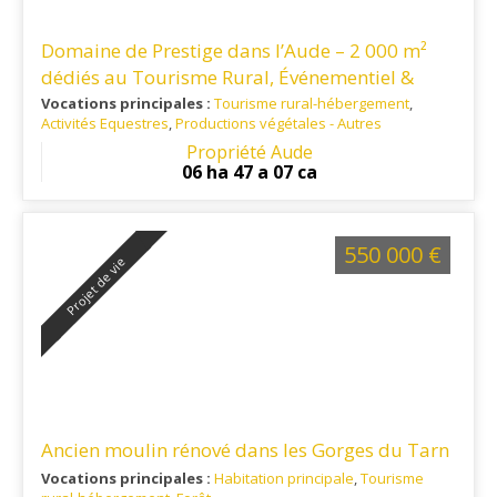
Domaine de Prestige dans l’Aude – 2 000 m²
dédiés au Tourisme Rural, Événementiel &
Séminaires
Vocations principales :
Tourisme rural-hébergement
,
Activités Equestres
,
Productions végétales - Autres
Ref. 11TO16133
: Le domaine bénéficie d’une situation
Propriété Aude
géographique stratégique, 15 minutes de Castelnaudary, 45
06 ha 47 a 07 ca
minutes de Carcassonne et de son aéroport international.
550 000 €
Projet de vie
Ancien moulin rénové dans les Gorges du Tarn
Vocations principales :
Habitation principale
,
Tourisme