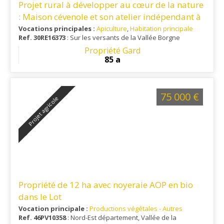
Projet rural à développer au cœur de la nature
: Maison cévenole et son atelier indépendant à
aménager
Vocations principales :
Apiculture
,
Habitation principale
Ref. 30RE16373
: Sur les versants de la Vallée Borgne
Propriété Gard
85 a
75 000 €
Projet agricole
Propriété de 12 ha avec noyeraie AOP en bio
dans le Lot
Vocation principale :
Productions végétales - Autres
Ref. 46PV10358
: Nord-Est département, Vallée de la