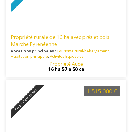
Propriété rurale de 16 ha avec prés et bois,
Marche Pyrénéenne
Vocations principales :
Tourisme rural-hébergement
,
Habitation principale
,
Activités Equestres
Ref. 11RE16389
: Située dans un environnement naturel
Propriété Aude
préservé, cette propriété séduira les amateurs de calme, de
16 ha 57 a 50 ca
grands espaces et d'activités de pleine nature. Les
commerces et services du quotidien sont accessibles en une
vingtaine de minutes, offrant un équilibre entre tranquillité et
praticité
1 515 000 €
Projet d’exception