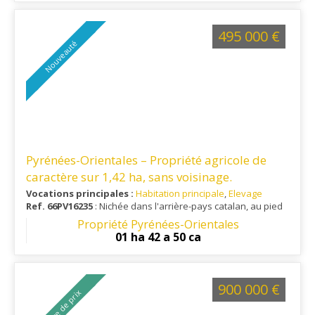
495 000 €
Nouveauté
Pyrénées-Orientales – Propriété agricole de
caractère sur 1,42 ha, sans voisinage.
Vocations principales :
Habitation principale
,
Elevage
Ref. 66PV16235
: Nichée dans l'arrière-pays catalan, au pied
du Canigou, cette propriété profite d'un cadre exceptionnel
Propriété Pyrénées-Orientales
alliant tranquillité, nature préservée et proximité des
01 ha 42 a 50 ca
commodités.
900 000 €
Baisse de prix