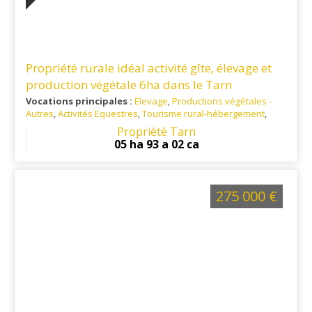
Propriété rurale idéal activité gîte, élevage et
production végétale 6ha dans le Tarn
Vocations principales :
Elevage
,
Productions végétales -
Autres
,
Activités Equestres
,
Tourisme rural-hébergement
,
Habitation principale
,
Artisanat / Commerce
Propriété Tarn
Ref. 81RE15749
: Situé au calme et à 10 minutes de toutes les
05 ha 93 a 02 ca
commodités
275 000 €