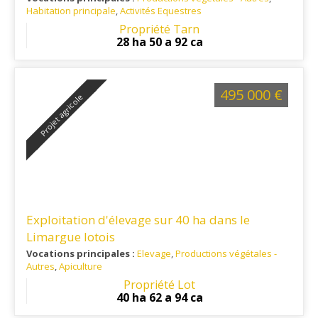
Habitation principale
,
Activités Equestres
Ref. 81EL16124
: Petit village rural du département du Tarn, à
Propriété Tarn
environ 6 km au sud de Graulhet et une vingtaine de
28 ha 50 a 92 ca
kilomètres au nord-ouest de Castres, dans l’arrondissement
de Castres et dans le canton de Graulhet.
495 000 €
Projet agricole
Exploitation d'élevage sur 40 ha dans le
Limargue lotois
Vocations principales :
Elevage
,
Productions végétales -
Autres
,
Apiculture
Ref. 46EL14378-V2
: Triangle Figeac /St Céré/Livernon
Propriété Lot
40 ha 62 a 94 ca