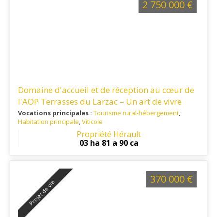
2 750 000 €
Domaine d'accueil et de réception au cœur de
l'AOP Terrasses du Larzac – Un art de vivre
entre vignes et garrigue
Vocations principales :
Tourisme rural-hébergement
,
Habitation principale
,
Viticole
Ref. 34TO16347
: Montpellier - Clermont l'Hérault - Proximité
Propriété Hérault
de l'autoroute A75
03 ha 81 a 90 ca
370 000 €
Projet de vie