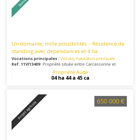
Un domaine, mille possibilités – Résidence de
standing avec dépendances et 4 ha
Vocations principales :
Viticole
,
Habitation principale
Ref. 11VI13409
: Propriété située entre Carcassonne et
Limoux, à 1 heure du littoral et à 25 minutes d'un aéroport
Propriété Aude
international.
04 ha 44 a 45 ca
650 000 €
Projet agricole