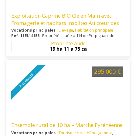
Exploitation Caprine BIO Clé en Main avec
Fromagerie et habitats insolites Au cœur des
Hautes-Corbières
Vocations principales :
Elevage
,
Habitation principale
Ref. 11EL14155
: Propriété située à 1 H de Perpignan, des
plages de la Méditerranée et d'un aéroport international.
Propriété Aude
Ville toutes commodités à 30 minutes.
19 ha 11 a 75 ca
295 000 €
Nouveauté
Ensemble rural de 10 ha – Marche Pyrénéenne
Vocations principales :
Tourisme rural-hébergement
,