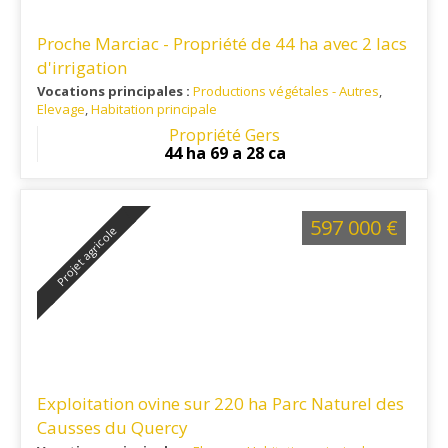
Proche Marciac - Propriété de 44 ha avec 2 lacs
d'irrigation
Vocations principales :
Productions végétales - Autres
,
Elevage
,
Habitation principale
Ref. 32PV14132
: Marciac 15 mn - Mirande 25 mn - Vic-
Propriété Gers
Fezensac 30 mn - Auch 45 mn
44 ha 69 a 28 ca
597 000 €
Projet agricole
Exploitation ovine sur 220 ha Parc Naturel des
Causses du Quercy