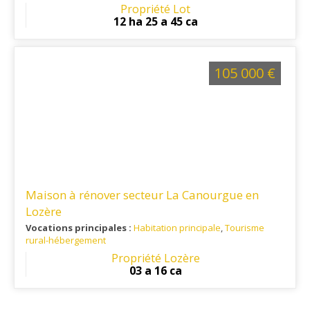
Dordogne.
Propriété Lot
12 ha 25 a 45 ca
105 000 €
Maison à rénover secteur La Canourgue en
Lozère
Vocations principales :
Habitation principale
,
Tourisme
rural-hébergement
Ref. 48RE15966
Propriété Lozère
03 a 16 ca