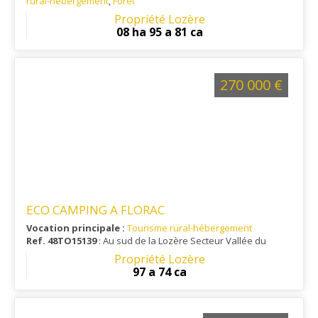
rural-hébergement
,
Forêt
Ref. 48RE14962
Propriété Lozère
08 ha 95 a 81 ca
270 000 €
ECO CAMPING A FLORAC
Vocation principale :
Tourisme rural-hébergement
Ref. 48TO15139
: Au sud de la Lozère Secteur Vallée du
Tarnon A 554 mètres d'altitude
Propriété Lozère
97 a 74 ca