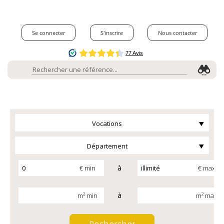
Se connecter
S'inscrire
Nous contacter
Vocations
Département
à
€ min
€ max
à
m² min
m² max