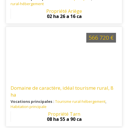
rural-hébergement
Ref. 09RE15755
: Située en pays d'Olmes, à 10 minutes des
Propriété Ariège
commerces, écoles et commodités.
02 ha 26 a 16 ca
566 720 €
Domaine de caractère, idéal tourisme rural, 8
ha
Vocations principales :
Tourisme rural-hébergement
,
Habitation principale
Ref. 81RE15986
: Situé à 20 min de Gaillac, à 30 min de
Propriété Tarn
Montauban, 40 min d'Albi, 1h de Toulouse et l'aéroport
08 ha 55 a 90 ca
Toulouse-Blagnac.