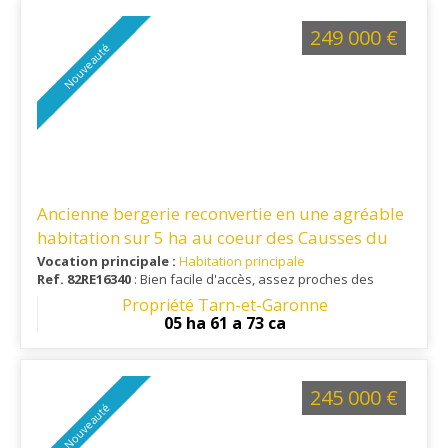
vingtaine de minutes, offrant un équilibre entre tranquillité et
praticité.
249 000 €
Nouveauté
Ancienne bergerie reconvertie en une agréable
habitation sur 5 ha au coeur des Causses du
Quercy
Vocation principale :
Habitation principale
Ref. 82RE16340
: Bien facile d'accès, assez proches des
services et commodités. Accès autoroute A20 à moins de 15
Propriété Tarn-et-Garonne
min
05 ha 61 a 73 ca
245 000 €
Nouveauté