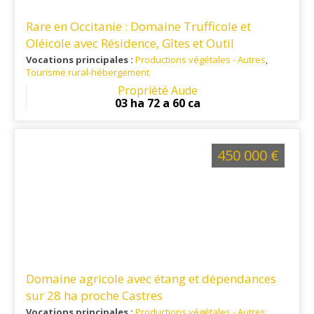
Rare en Occitanie : Domaine Trufficole et
Oléicole avec Résidence, Gîtes et Outil
d’Exploitation Complet
Vocations principales :
Productions végétales - Autres
,
Tourisme rural-hébergement
Ref. 11PV16266
: Au cœur du Minervois, cette propriété
Propriété Aude
bénéficie d'une situation privilégiée, proximité des
03 ha 72 a 60 ca
commerces, du Canal du Midi, de Narbonne, Carcassonne et
Béziers, et leurs aéroports internationaux.
450 000 €
Domaine agricole avec étang et dépendances
sur 28 ha proche Castres
Vocations principales :
Productions végétales - Autres
,