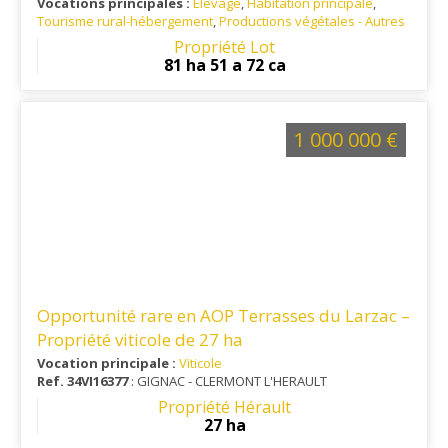
Vocations principales :
Elevage
,
Habitation principale
,
Tourisme rural-hébergement
,
Productions végétales - Autres
Ref. 46EL14821
: Parc Naturel des causses du Quercy et
Propriété Lot
Géoparc Mondial
81 ha 51 a 72 ca
1 000 000 €
Opportunité rare en AOP Terrasses du Larzac –
Propriété viticole de 27 ha
Vocation principale :
Viticole
Ref. 34VI16377
: GIGNAC - CLERMONT L'HERAULT
Propriété Hérault
27 ha