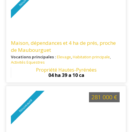
Maison, dépendances et 4 ha de prés, proche
de Maubourguet
Vocations principales :
Elevage
,
Habitation principale
,
Activités Equestres
Ref. 65RE16413
: Proche Marciac et Rabastens de Bigorre
Propriété Hautes-Pyrénées
04 ha 39 a 10 ca
281 000 €
Nouveauté