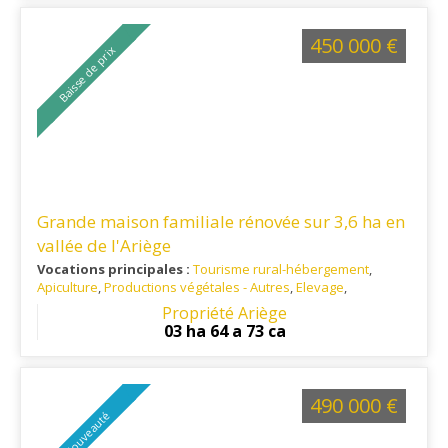
450 000 €
Baisse de prix
Grande maison familiale rénovée sur 3,6 ha en
vallée de l'Ariège
Vocations principales :
Tourisme rural-hébergement
,
Apiculture
,
Productions végétales - Autres
,
Elevage
,
Habitation principale
Propriété Ariège
Ref. 09TO15197
: A 15 minutes de Foix et 5 minutes de toutes
03 ha 64 a 73 ca
commodités
490 000 €
Nouveauté