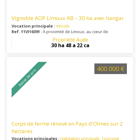
Vignoble AOP Limoux AB – 30 ha avec hangar
Vocation principale :
Viticole
Ref. 11VI16391
: À proximité de Limoux, au cœur de
l'appellation Limoux, ce vignoble bénéficie d'un
Propriété Aude
environnement viticole reconnu, alliant accessibilité, calme et
30 ha 48 a 22 ca
proximité des principaux services.
400 000 €
Baisse de prix
Corps de ferme rénové en Pays d'Olmes sur 2
hectares
Vocations principales :
Habitation principale
,
Tourisme