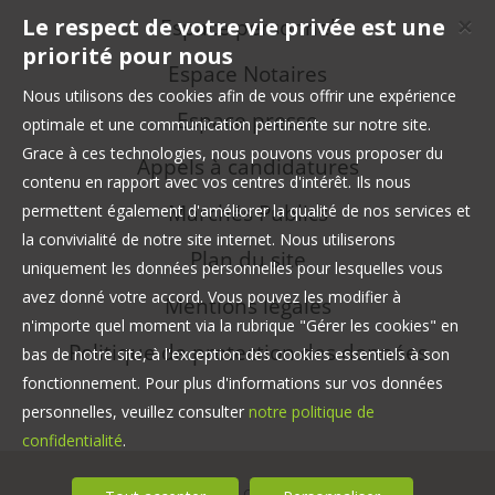
Le respect de votre vie privée est une
Espace personnel
✕
priorité pour nous
Espace Notaires
Nous utilisons des cookies afin de vous offrir une expérience
Espace presse
optimale et une communication pertinente sur notre site.
Grace à ces technologies, nous pouvons vous proposer du
Appels à candidatures
contenu en rapport avec vos centres d'intérêt. Ils nous
Marchés Publics
permettent également d'améliorer la qualité de nos services et
la convivialité de notre site internet. Nous utiliserons
Plan du site
uniquement les données personnelles pour lesquelles vous
avez donné votre accord. Vous pouvez les modifier à
Mentions légales
n'importe quel moment via la rubrique "Gérer les cookies" en
Politique de protection des données
bas de notre site, à l'exception des cookies essentiels à son
fonctionnement. Pour plus d'informations sur vos données
personnelles, veuillez consulter
notre politique de
confidentialité
.
© Safer Occitanie