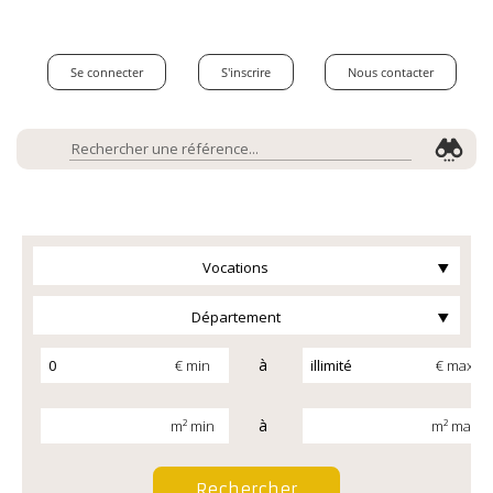
Se connecter
S'inscrire
Nous contacter
Vocations
Département
à
€ min
€ max
à
m² min
m² max