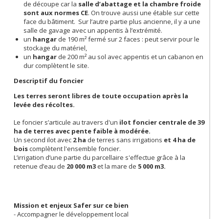
de découpe car la
salle d’abattage et la chambre froide
sont aux normes CE
. On trouve aussi une étable sur cette
face du bâtiment. Sur l’autre partie plus ancienne, il y a une
salle de gavage avec un appentis à l’extrémité.
un
hangar
de 190 m² fermé sur 2 faces : peut servir pour le
stockage du matériel,
un
hangar
de 200 m²
au sol avec appentis et un cabanon en
dur complètent le site.
Descriptif du foncier
Les terres seront libres de toute occupation après la
levée des récoltes.
Le foncier s’articule au travers d'un
ilot foncier centrale de
39
ha de terres avec pente faible à modérée.
Un second ilot avec
2 ha
de terres sans irrigations
et 4 ha de
bois
complètent l'ensemble foncier.
L’irrigation d’une partie du parcellaire s'effectue grâce à la
retenue d’eau de
20 000 m3
et la mare de
5 000 m3.
Mission et enjeux Safer sur ce bien
- Accompagner le développement local