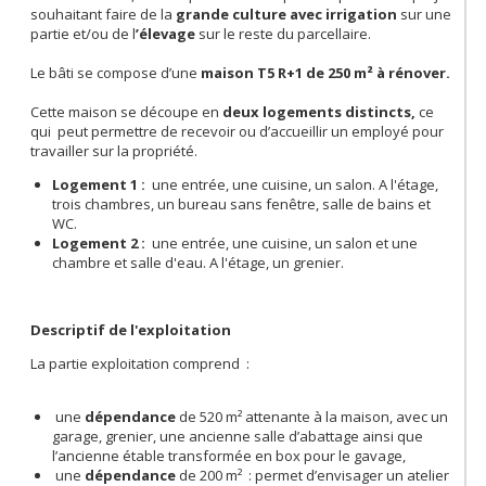
souhaitant faire de la
grande culture avec irrigation
sur une
partie et/ou de l
’élevag
e
sur le reste du parcellaire.
Le bâti se compose d’une
maison T5 R+1 de 250 m² à rénover.
Cette maison se découpe en
deux logements distincts,
ce
qui peut permettre de recevoir ou d’accueillir un employé pour
travailler sur la propriété.
Logement 1 :
une
entrée, une cuisine, un salon. A l'étage,
trois chambres, un bureau sans fenêtre, salle de bains et
WC.
Logement 2 :
une entrée, une cuisine, un salon et une
chambre et salle d'eau. A l'étage, un grenier.
Descriptif de l'exploitation
La partie exploitation comprend :
une
dépendance
de 520 m² attenante à la maison, avec un
garage, grenier, une ancienne salle d’abattage ainsi que
l’ancienne étable transformée en box pour le gavage,
une
dépendance
de 200 m² : permet d’envisager un atelier