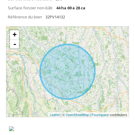
Surface foncier non-bâti
44 ha 69 a 28 ca
Référence du bien
32PV14132
+
-
Leaflet
| ©
OpenStreetMap
|
Foursquare
contributors