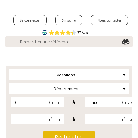
Se connecter
S'inscrire
Nous contacter
Vocations
Département
à
€ min
€ max
à
m² min
m² max