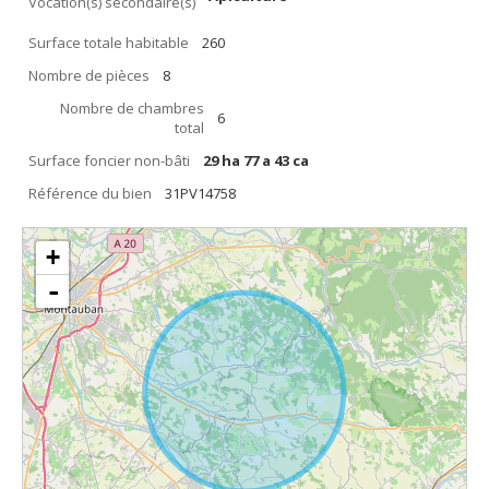
Vocation(s) secondaire(s)
Surface totale habitable
260
Nombre de pièces
8
Nombre de chambres
6
total
Surface foncier non-bâti
29 ha 77 a 43 ca
Référence du bien
31PV14758
+
-