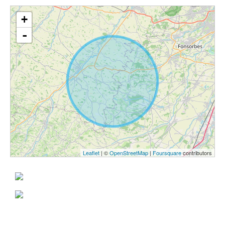
+
-
Leaflet
| ©
OpenStreetMap
|
Foursquare
contributors