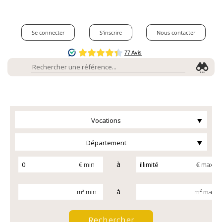
Se connecter
S'inscrire
Nous contacter
Vocations
Département
à
€ min
€ max
à
m² min
m² max