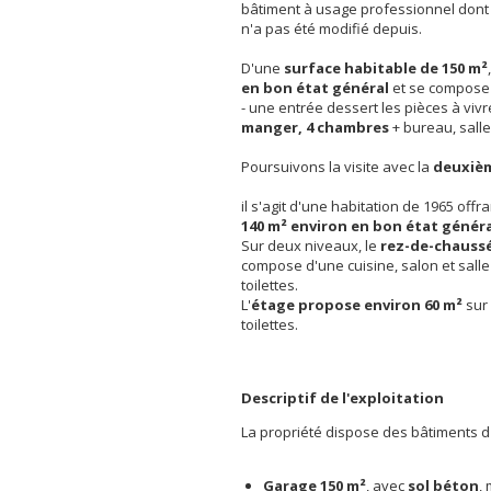
bâtiment à usage professionnel dont l’
n'a pas été modifié depuis.
D'une
surface habitable de 150 m²
en bon état général
et se compose 
- une entrée dessert les pièces à vivr
manger,
4 chambres
+ bureau, salle 
Poursuivons la visite avec la
deuxiè
il s'agit d'une habitation de 1965 off
140 m² environ en bon état génér
Sur deux niveaux, le
rez-de-chaussé
compose d'une cuisine, salon et salle
toilettes.
L'
étage propose environ 60 m²
sur
toilettes.
Descriptif de l'exploitation
La propriété dispose des bâtiments d'
Garage 150 m²
, avec
sol béton
,