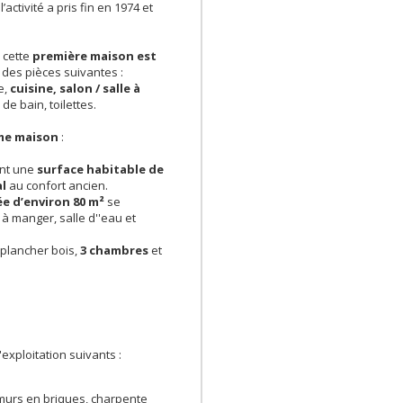
activité a pris fin en 1974 et
, cette
première maison est
des pièces suivantes :
e,
cuisine, salon / salle à
de bain, toilettes.
me maison
:
rant une
surface habitable de
al
au confort ancien.
e d’environ 80 m²
se
 à manger, salle d''eau et
 plancher bois,
3 chambres
et
exploitation suivants :
 murs en briques, charpente