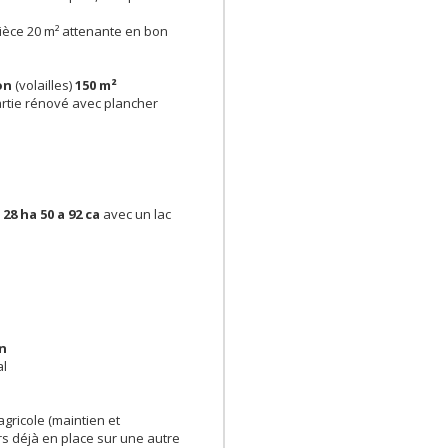
ièce 20 m² attenante en bon
on
(volailles)
150 m²
artie rénové avec plancher
d
28 ha 50 a 92 ca
avec un lac
en
al
 agricole (maintien et
rs déjà en place sur une autre