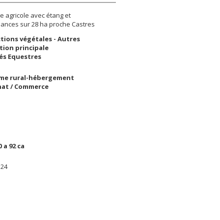
 agricole avec étang et
nces sur 28 ha proche Castres
tions végétales - Autres
tion principale
tés Equestres
me rural-hébergement
nat / Commerce
0 a 92 ca
124