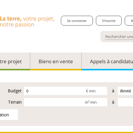
Se connecter
S'inscrire
N
tre projet
Biens en vente
Appels à candidat
Budget
à
€ min
Terrain
à
m² min
ation