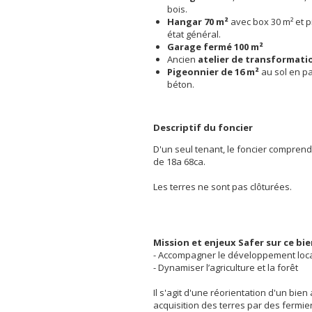
bois.
Hangar 70 m²
avec box 30 m² et p
état général.
Garage fermé 100 m²
Ancien
atelier de transformati
Pigeonnier de 16 m²
au sol en p
béton.
Descriptif du foncier
D'un seul tenant, le foncier compren
de 18a 68ca.
Les terres ne sont pas clôturées.
Mission et enjeux Safer sur ce bi
- Accompagner le développement loc
- Dynamiser l’agriculture et la forêt
Il s'agit d'une réorientation d'un bien
acquisition des terres par des fermie