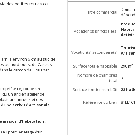
 via des petites routes ou
Domaine
Titre commercial
dépenda
Produc
Habita
Vocation(s) principale(s)
Activi
Touris
Vocation(s) secondaire(s)
Artisa
 Tarn, à environ 6 km au sud de
res au nord-ouest de Castres,
Surface totale habitable
290
m²
dans le canton de Graulhet.
Nombre de chambres
3
total
e propriété regroupe un
Surface foncier non-bâti
28 ha 5
i qu'un ancien atelier de
 plusieurs années et des
Référence du bien
81EL16
e d'une
activité artisanale
e maison d'habitation
:
 au premier étage d’un