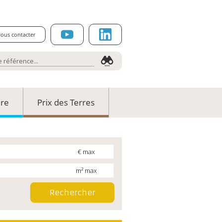
ous contacter
ure
Prix des Terres
€ max
m² max