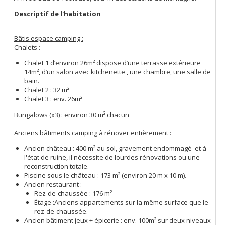
Descriptif de l'habitation
Bâtis espace camping :
Chalets :
Chalet 1 d’environ 26m² dispose d’une terrasse extérieure
14m², d’un salon avec kitchenette , une chambre, une salle de
bain.
Chalet 2 : 32 m²
Chalet 3 : env. 26m²
Bungalows (x3) : environ 30 m² chacun
Anciens bâtiments camping à rénover entièrement :
Ancien château : 400 m² au sol, gravement endommagé et à
l'état de ruine, il nécessite de lourdes rénovations ou une
reconstruction totale.
Piscine sous le château : 173 m² (environ 20 m x 10 m).
Ancien restaurant :
Rez-de-chaussée : 176 m²
Étage :Anciens appartements sur la même surface que le
rez-de-chaussée.
Ancien bâtiment jeux + épicerie : env. 100m² sur deux niveaux