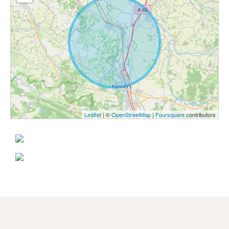
Leaflet
| ©
OpenStreetMap
|
Foursquare
contributors