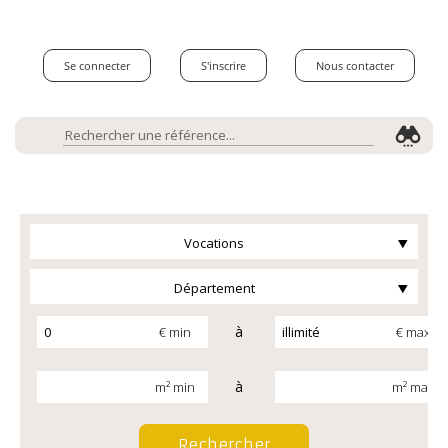
Se connecter
S'inscrire
Nous contacter
Vocations
Département
à
€ min
€ max
à
m² min
m² max