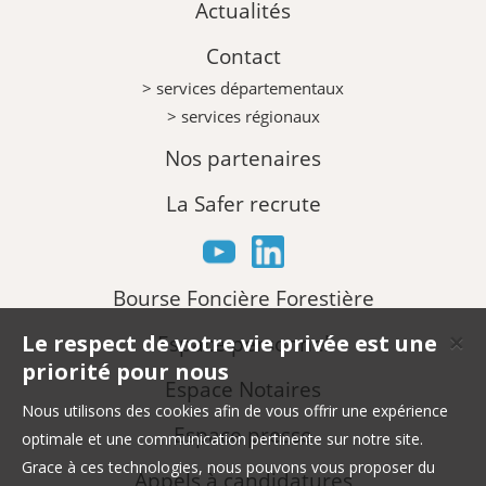
Actualités
Contact
> services départementaux
> services régionaux
Nos partenaires
La Safer recrute
Bourse Foncière Forestière
Le respect de votre vie privée est une
Espace personnel
✕
priorité pour nous
Espace Notaires
Nous utilisons des cookies afin de vous offrir une expérience
Espace presse
optimale et une communication pertinente sur notre site.
Grace à ces technologies, nous pouvons vous proposer du
Appels à candidatures