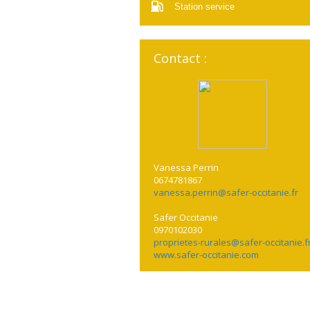
Station service
Contact :
Vanessa Perrin
0674781867
vanessa.perrin@safer-occitanie.fr
Safer Occitanie
0970102030
proprietes-rurales@safer-occitanie.f
www.safer-occitanie.com