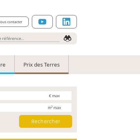
ous contacter
ure
Prix des Terres
€ max
m² max