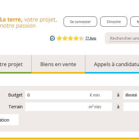
Se connecter
S'inscrire
N
tre projet
Biens en vente
Appels à candidat
Budget
à
€ min
Terrain
à
m² min
ation