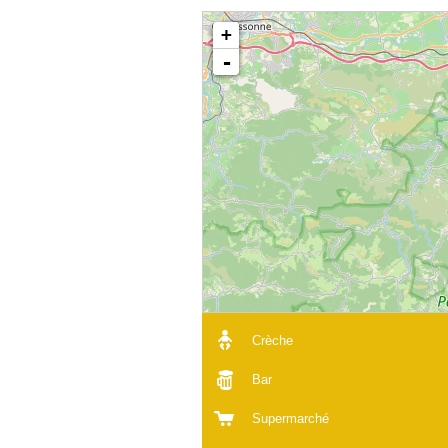
+
-
Crèche
Bar
Supermarché