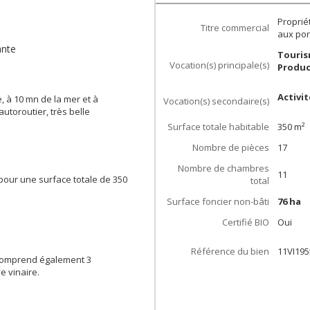
Proprié
Titre commercial
aux po
ante
Touris
Vocation(s) principale(s)
Produc
Activi
, à 10 mn de la mer et à
Vocation(s) secondaire(s)
utoroutier, très belle
Surface totale habitable
350
m²
Nombre de pièces
17
Nombre de chambres
11
pour une surface totale de 350
total
Surface foncier non-bâti
76 ha
Certifié BIO
Oui
Référence du bien
11VI195
 comprend également 3
e vinaire.