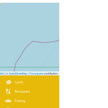
flet
| ©
OpenStreetMap
|
Foursquare
contributors
Lycée
Restaurant
Parking