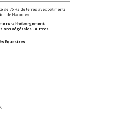
té de 76 Ha de terres avec bâtiments
rtes de Narbonne
me rural-hébergement
tions végétales - Autres
tés Equestres
5