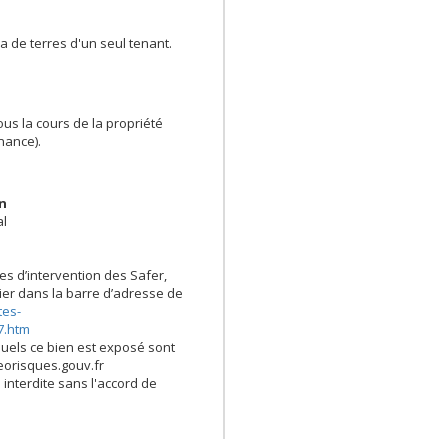
 de terres d'un seul tenant.
us la cours de la propriété
nance).
en
al
es d’intervention des Safer,
opier dans la barre d’adresse de
tes-
7.htm
quels ce bien est exposé sont
georisques.gouv.fr
 interdite sans l'accord de