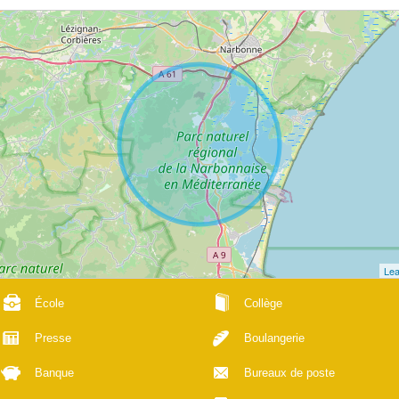
Lea
École
Collège
Presse
Boulangerie
Banque
Bureaux de poste