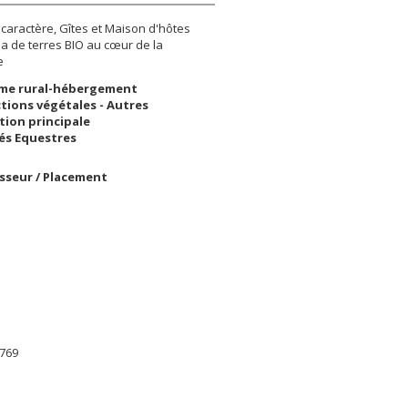
caractère, Gîtes et Maison d'hôtes
ha de terres BIO au cœur de la
e
me rural-hébergement
tions végétales - Autres
tion principale
tés Equestres
isseur / Placement
769