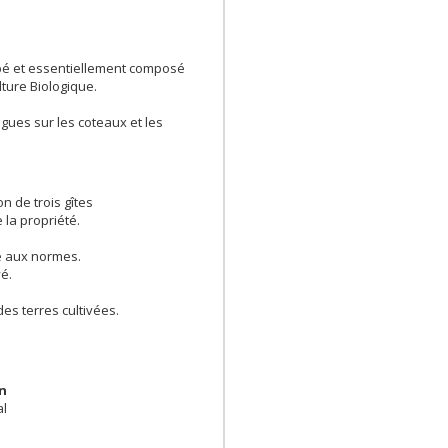
upé et essentiellement composé
ture Biologique.
gues sur les coteaux et les
n de trois gîtes
la propriété.
e aux normes.
é.
des terres cultivées.
en
al