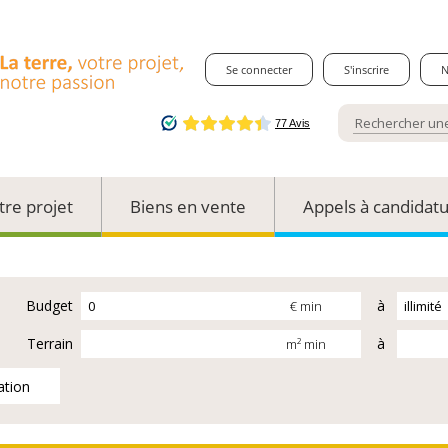
Se connecter
S'inscrire
N
tre projet
Biens en vente
Appels à candidat
Budget
à
€ min
Terrain
à
m² min
ation