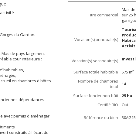
que
Mas de 
ctivité
Titre commercial
sur 25 
garrigu
Touris
s Gorges du Gardon.
Produc
Vocation(s) principale(s)
Habita
Activi
n, Mas de pays largement
éable cour intérieure :
Invest
Vocation(s) secondaire(s)
² habitables,
Surface totale habitable
575
m²
aménagés,
accueil en chambres d'hôtes.
Nombre de chambres
14
total
Surface foncier non-bâti
25 ha
d'anciennes dépendances
Certifié BIO
Oui
ère avec permis d'aménager
Référence du bien
30AG15
âtiments
ert construits à l'écart du