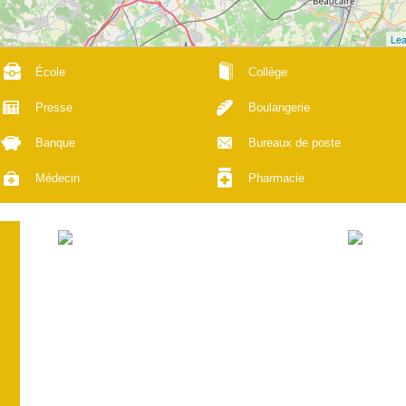
Lea
École
Collège
Presse
Boulangerie
Banque
Bureaux de poste
Médecin
Pharmacie