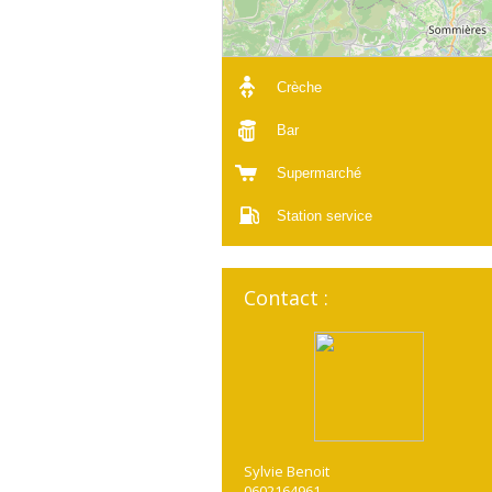
Crèche
Bar
Supermarché
Station service
Contact :
Sylvie Benoit
0602164961