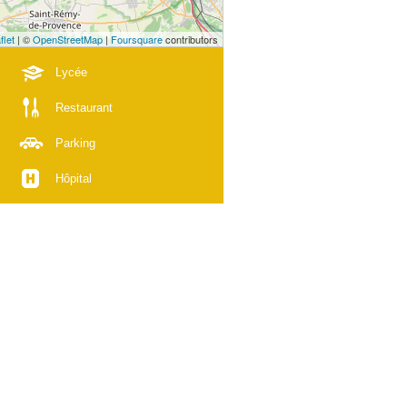
flet
| ©
OpenStreetMap
|
Foursquare
contributors
Lycée
Restaurant
Parking
Hôpital