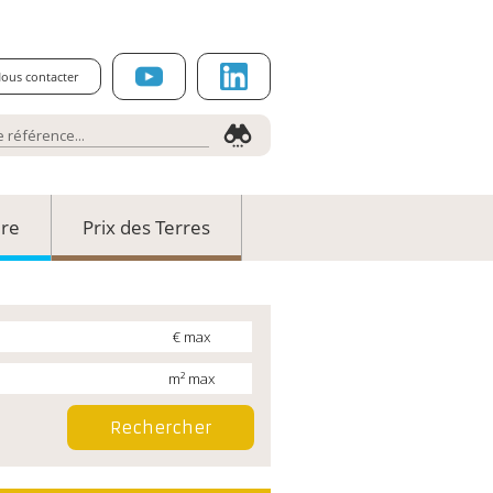
ous contacter
ure
Prix des Terres
€ max
m² max