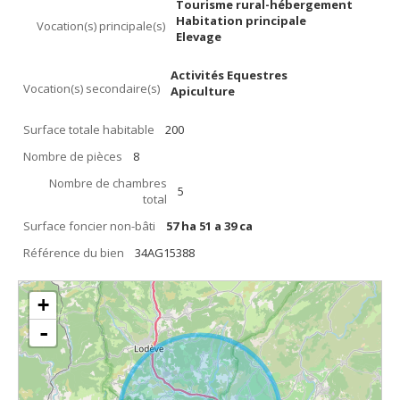
Tourisme rural-hébergement
Habitation principale
Vocation(s) principale(s)
Elevage
Activités Equestres
Vocation(s) secondaire(s)
Apiculture
Surface totale habitable
200
Nombre de pièces
8
Nombre de chambres
5
total
Surface foncier non-bâti
57 ha 51 a 39 ca
Référence du bien
34AG15388
+
-