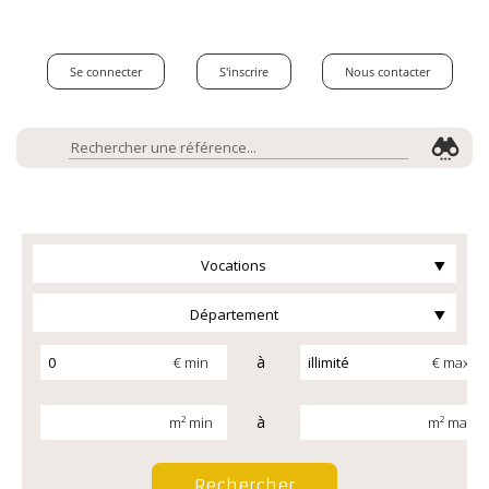
Se connecter
S'inscrire
Nous contacter
Vocations
Département
à
€ min
€ max
à
m² min
m² max