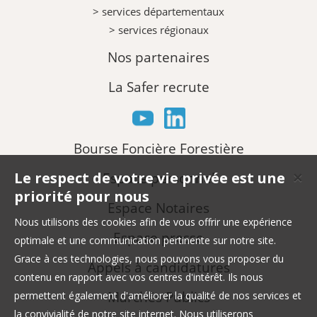
> services départementaux
> services régionaux
Nos partenaires
La Safer recrute
Bourse Foncière Forestière
Le respect de votre vie privée est une
Espace personnel
✕
priorité pour nous
Espace Notaires
Nous utilisons des cookies afin de vous offrir une expérience
Espace presse
optimale et une communication pertinente sur notre site.
Grace à ces technologies, nous pouvons vous proposer du
Appels à candidatures
contenu en rapport avec vos centres d'intérêt. Ils nous
Marchés Publics
permettent également d'améliorer la qualité de nos services et
la convivialité de notre site internet. Nous utiliserons