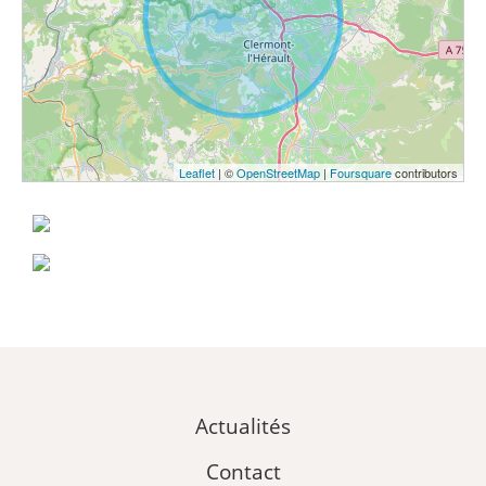
Leaflet
| ©
OpenStreetMap
|
Foursquare
contributors
Actualités
Contact