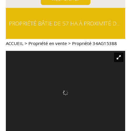
PROPRIÉTÉ BÂTIE DE 57 HA À PROXIMITÉ DU LAC DU SALAGOU, LODÈVE ET CLERMONT L'HÉRAULT
ACCUEIL
>
Propriété en vente
> Propriété 34AG15388