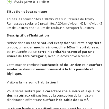
Accès privé à la rivière
Situation géographique
Toutes les commodités à 10 minutes sur St Pierre de Trivisy.
Ramassage scolaire à proximité. À 20 km d'Alban, 45 km d'Albi, 45
km de Castres et à 100 km de Toulouse. Aéroport à Castres.
Descriptif de l'habitation
Nichée dans un
cadre naturel exceptionnel,
cette
propriété
unique, un ancien
moulin
rénové, offre
165 m² habitables
et
est implantée sur un
terrain de 6ha73a traversé par une
rivière
de
1ère catégorie
, avec un accès privé à celle-ci.
Cette maison combine l'
authenticité de l'ancien
et le
confort
moderne
, dans un
environnement à la fois paisible et
idyllique.
Visitons la
maison d'habitation
!
Vous serez séduits par le
caractère chaleureux
et la
qualité
des matériaux
utilisés lors de la conception de la maison
d'habitation offrant une
surface habitable de 165 m²
.
Le
séjour lumineux de 48 m²
avec son
insert bois
sera