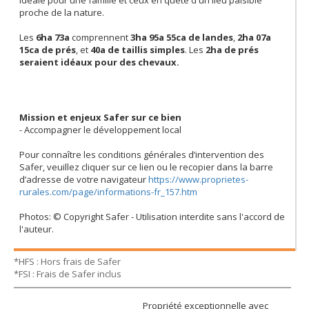
idéale pour une famille et ceux en quête d'un lieu paisible
proche de la nature.
Les
6ha 73a
comprennent
3ha 95a 55ca de landes
,
2ha 07a
15ca de prés
, et
40a de taillis simples
. Les
2ha de prés
seraient idéaux pour des chevaux.
Mission et enjeux Safer sur ce bien
- Accompagner le développement local
Pour connaître les conditions générales d’intervention des
Safer, veuillez cliquer sur ce lien ou le recopier dans la barre
d’adresse de votre navigateur
https://www.proprietes-
rurales.com/page/informations-fr_157.htm
Photos: © Copyright Safer - Utilisation interdite sans l'accord de
l'auteur.
*HFS : Hors frais de Safer
*FSI : Frais de Safer inclus
Propriété exceptionnelle avec