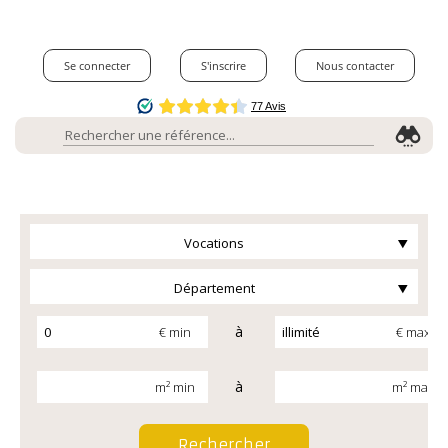
Se connecter
S'inscrire
Nous contacter
Vocations
Département
à
€ min
€ max
à
m² min
m² max