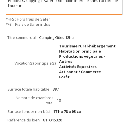
Photos: © Copyright Safer - Utilisation interdite sans l'accord de
l'auteur.
*HFS : Hors frais de Safer
*FSI : Frais de Safer inclus
Titre commercial
Camping Gîtes 18ha
Tourisme rural-hébergement
Habitation principale
Productions végétales -
Autres
Vocation(s) principale(s)
Activités Equestres
Artisanat / Commerce
Forêt
Surface totale habitable
397
Nombre de chambres
10
total
Surface foncier non-bâti
17 ha 78 a 03 ca
Référence du bien
81TO15320