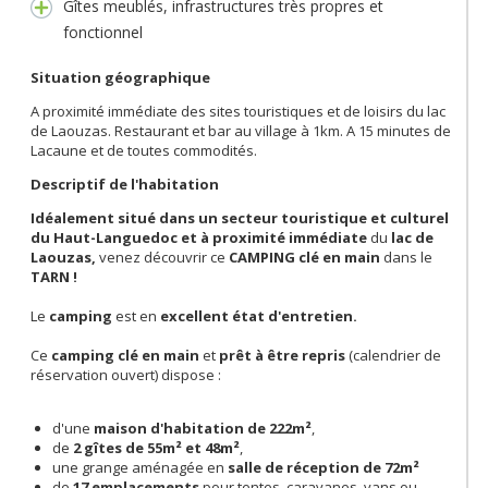
Gîtes meublés, infrastructures très propres et
fonctionnel
Situation géographique
A proximité immédiate des sites touristiques et de loisirs du lac
de Laouzas. Restaurant et bar au village à 1km. A 15 minutes de
Lacaune et de toutes commodités.
Descriptif de l'habitation
Idéalement situé dans un secteur touristique et culturel
du Haut-Languedoc et à proximité immédiate
du
lac de
Laouzas,
venez découvrir ce
CAMPING clé en main
dans le
TARN !
Le
camping
est en
excellent état d'entretien.
Ce
camping clé en main
et
prêt à être repris
(calendrier de
réservation ouvert) dispose :
d'une
maison d'habitation de 222m²
,
de
2 gîtes de 55m² et 48m²
,
une grange aménagée en
salle de réception de 72m
²
de
17 emplacements
pour tentes, caravanes, vans ou