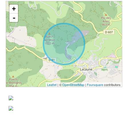
+
-
Leaflet
| ©
OpenStreetMap
|
Foursquare
contributors