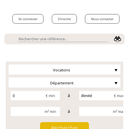
Se connecter
S'inscrire
Nous contacter
Vocations
Département
à
€ min
€ max
à
m² min
m² max