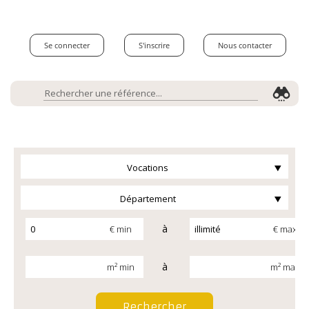
Se connecter
S'inscrire
Nous contacter
Vocations
Département
à
€ min
€ max
à
m² min
m² max