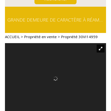
GRANDE DEMEURE DE CARACTÈRE À RÉAMÉNAGER AU CŒUR D'UN MASSIF FORESTIER EXEMPT DE TOUTE NUISANCE
ACCUEIL
>
Propriété en vente
> Propriété 30VI14959