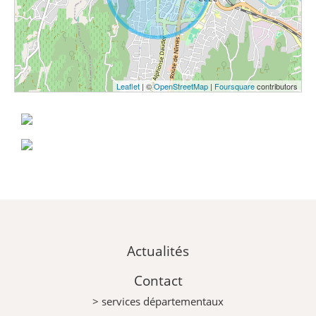
Leaflet
| ©
OpenStreetMap
|
Foursquare
contributors
Actualités
Contact
> services départementaux