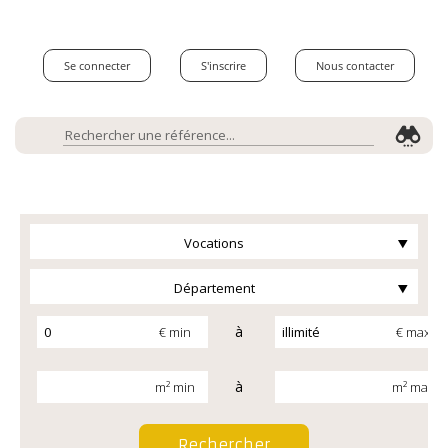
Se connecter
S'inscrire
Nous contacter
Vocations
Département
à
€ min
€ max
à
m² min
m² max