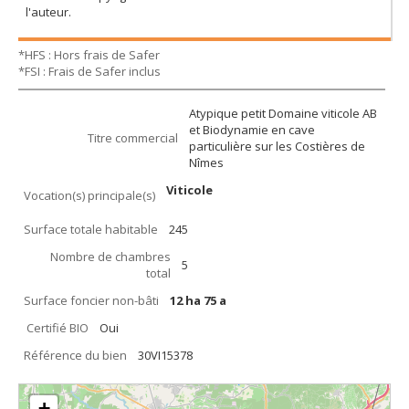
l'auteur.
*HFS : Hors frais de Safer
*FSI : Frais de Safer inclus
Atypique petit Domaine viticole AB
et Biodynamie en cave
Titre commercial
particulière sur les Costières de
Nîmes
Viticole
Vocation(s) principale(s)
Surface totale habitable
245
Nombre de chambres
5
total
Surface foncier non-bâti
12 ha 75 a
Certifié BIO
Oui
Référence du bien
30VI15378
+