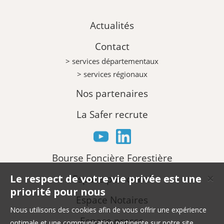
Actualités
Contact
> services départementaux
> services régionaux
Nos partenaires
La Safer recrute
Bourse Foncière Forestière
Le respect de votre vie privée est une
Espace personnel
✕
priorité pour nous
Espace Notaires
Nous utilisons des cookies afin de vous offrir une expérience
Espace presse
optimale et une communication pertinente sur notre site.