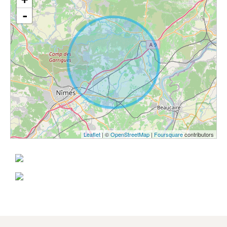
-
Leaflet
| ©
OpenStreetMap
|
Foursquare
contributors