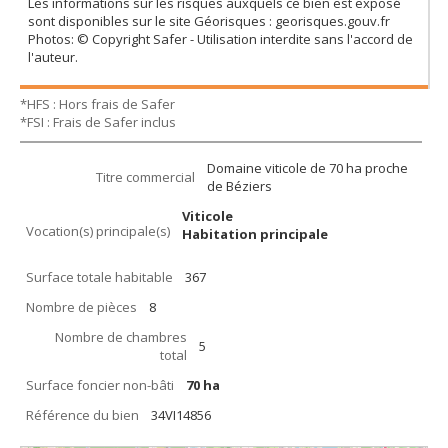
Les informations sur les risques auxquels ce bien est exposé
sont disponibles sur le site Géorisques : georisques.gouv.fr
Photos: © Copyright Safer - Utilisation interdite sans l'accord de
l'auteur.
*HFS : Hors frais de Safer
*FSI : Frais de Safer inclus
Domaine viticole de 70 ha proche
Titre commercial
de Béziers
Viticole
Vocation(s) principale(s)
Habitation principale
Surface totale habitable
367
Nombre de pièces
8
Nombre de chambres
5
total
Surface foncier non-bâti
70 ha
Référence du bien
34VI14856