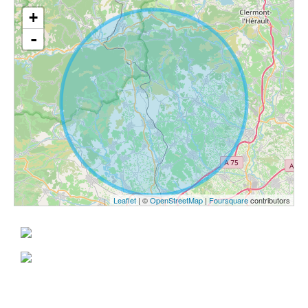
+
-
Leaflet
| ©
OpenStreetMap
|
Foursquare
contributors