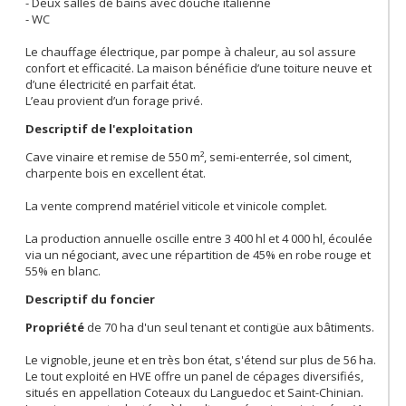
- Deux salles de bains avec douche italienne
- WC
Le chauffage électrique, par pompe à chaleur, au sol assure
confort et efficacité. La maison bénéficie d’une toiture neuve et
d’une électricité en parfait état.
L’eau provient d’un forage privé.
Descriptif de l'exploitation
Cave vinaire et remise de 550 m², semi-enterrée, sol ciment,
charpente bois en excellent état.
La vente comprend matériel viticole et vinicole complet.
La production annuelle oscille entre 3 400 hl et 4 000 hl, écoulée
via un négociant, avec une répartition de 45% en robe rouge et
55% en blanc.
Descriptif du foncier
Propriété
de 70 ha d'un seul tenant et contigüe aux bâtiments.
Le vignoble, jeune et en très bon état, s'étend sur plus de 56 ha.
Le tout exploité en HVE offre un panel de cépages diversifiés,
situés en appellation Coteaux du Languedoc et Saint-Chinian.