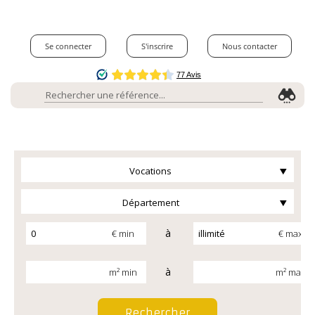
Se connecter
S'inscrire
Nous contacter
Vocations
Département
à
€ min
€ max
à
m² min
m² max