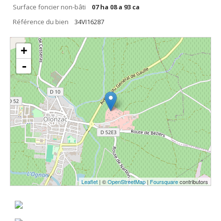
Surface foncier non-bâti
07 ha 08 a 93 ca
Référence du bien
34VI16287
+
-
Leaflet
| ©
OpenStreetMap
|
Foursquare
contributors