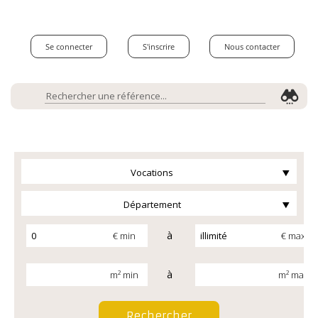
Se connecter
S'inscrire
Nous contacter
Vocations
Département
à
€ min
€ max
à
m² min
m² max