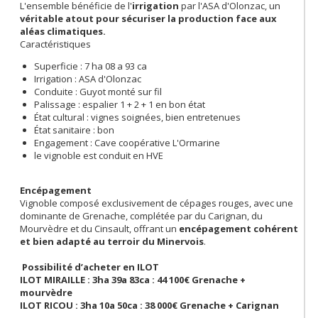
L'ensemble bénéficie de l'
irrigation
par l'ASA d'Olonzac, un
véritable atout pour sécuriser la production face aux
aléas climatiques.
Caractéristiques
Superficie : 7 ha 08 a 93 ca
Irrigation : ASA d'Olonzac
Conduite : Guyot monté sur fil
Palissage : espalier 1 + 2 + 1 en bon état
État cultural : vignes soignées, bien entretenues
État sanitaire : bon
Engagement : Cave coopérative L'Ormarine
le vignoble est conduit en HVE
Encépagement
Vignoble composé exclusivement de cépages rouges, avec une
dominante de Grenache, complétée par du Carignan, du
Mourvèdre et du Cinsault, offrant un
encépagement cohérent
et bien adapté au terroir du Minervois
.
Possibilité d’acheter en ILOT
ILOT MIRAILLE : 3ha 39a 83ca : 44 100€ Grenache +
mourvèdre
ILOT RICOU : 3ha 10a 50ca : 38 000€ Grenache + Carignan