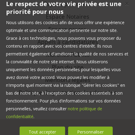
Le respect de votre vie privée est une
Espace personnel
✕
priorité pour nous
Espace Notaires
Nous utilisons des cookies afin de vous offrir une expérience
Espace presse
optimale et une communication pertinente sur notre site.
Grace à ces technologies, nous pouvons vous proposer du
Appels à candidatures
contenu en rapport avec vos centres d'intérêt. Ils nous
Marchés Publics
permettent également d'améliorer la qualité de nos services et
la convivialité de notre site internet. Nous utiliserons
Plan du site
uniquement les données personnelles pour lesquelles vous
avez donné votre accord. Vous pouvez les modifier à
Mentions légales
n'importe quel moment via la rubrique "Gérer les cookies" en
Politique de protection des données
bas de notre site, à l'exception des cookies essentiels à son
fonctionnement. Pour plus d'informations sur vos données
personnelles, veuillez consulter
notre politique de
confidentialité
.
© Safer Occitanie
Tout accepter
Personnaliser