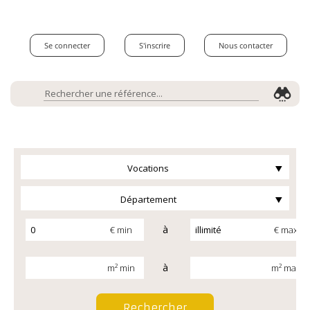
Se connecter
S'inscrire
Nous contacter
Vocations
Département
à
€ min
€ max
à
m² min
m² max