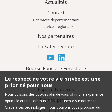
Actualités
Contact
> services départementaux
> services régionaux
Nos partenaires
La Safer recrute
Bourse Foncière Forestière
Le respect de votre vie privée est une
Espace personnel
✕
priorité pour nous
Espace Notaires
Nous utilisons des cookies afin de vous offrir une expérience
Espace presse
optimale et une communication pertinente sur notre site.
Grace à ces technologies, nous pouvons vous proposer du
Appels à candidatures