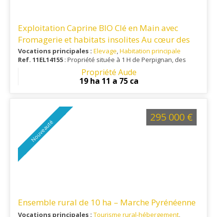
Exploitation Caprine BIO Clé en Main avec
Fromagerie et habitats insolites Au cœur des
Hautes-Corbières
Vocations principales :
Elevage
,
Habitation principale
Ref. 11EL14155
: Propriété située à 1 H de Perpignan, des
plages de la Méditerranée et d'un aéroport international.
Propriété Aude
Ville toutes commodités à 30 minutes.
19 ha 11 a 75 ca
295 000 €
Nouveauté
Ensemble rural de 10 ha – Marche Pyrénéenne
Vocations principales :
Tourisme rural-hébergement
,