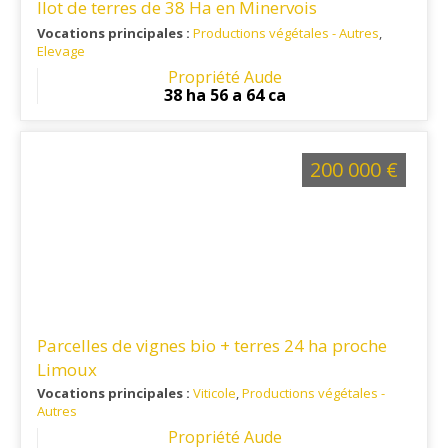
Ilot de terres de 38 Ha en Minervois
Vocations principales :
Productions végétales - Autres
,
Elevage
Ref. 11PV14388
: Cette propriété se situe sur le secteur
Propriété Aude
minervois .
38 ha 56 a 64 ca
200 000 €
Parcelles de vignes bio + terres 24 ha proche
Limoux
Vocations principales :
Viticole
,
Productions végétales -
Autres
Ref. 11VI16053
: Parcelles situées dans le Razès, sur le
Propriété Aude
versant sud du massif de la Malepère.