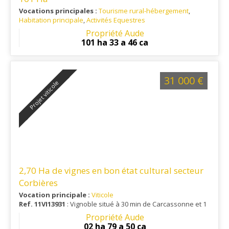
Vocations principales :
Tourisme rural-hébergement
,
Habitation principale
,
Activités Equestres
Ref. 11VI8911
: A 20 minutes de CARCASSONNE et 1 heure du
Propriété Aude
littoral
101 ha 33 a 46 ca
31 000 €
Projet viticole
2,70 Ha de vignes en bon état cultural secteur
Corbières
Vocation principale :
Viticole
Ref. 11VI13931
: Vignoble situé à 30 min de Carcassonne et 1
h du littoral
Propriété Aude
02 ha 79 a 50 ca