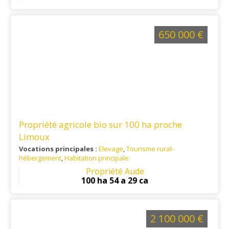
international .
650 000 €
Propriété agricole bio sur 100 ha proche
Limoux
Vocations principales :
Elevage
,
Tourisme rural-
hébergement
,
Habitation principale
Ref. 11EL15598
: Cette propriété se situe à 15 min de toutes
Propriété Aude
les commodités, et à 40 min d'une gare et d'un aéroport
100 ha 54 a 29 ca
international .
2 100 000 €