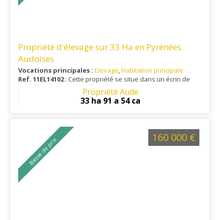
Propriété d'élevage sur 33 Ha en Pyrénées
Audoises
Vocations principales :
Elevage
,
Habitation principale
Ref. 11EL14102
: Cette propriété se situe dans un écrin de
verdure, à une dizaine de minutes d'une ville toutes
Propriété Aude
commodités.
33 ha 91 a 54 ca
160 000 €
Baisse de prix