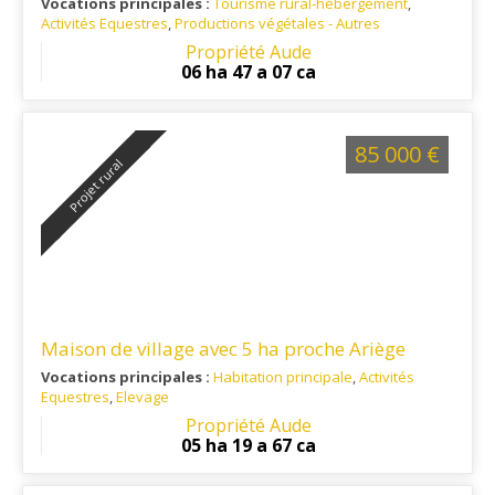
Séminaires
Vocations principales :
Tourisme rural-hébergement
,
Activités Equestres
,
Productions végétales - Autres
Ref. 11TO16133
: Le domaine bénéficie d’une situation
Propriété Aude
géographique stratégique, 15 minutes de Castelnaudary, 45
06 ha 47 a 07 ca
minutes de Carcassonne et de son aéroport international.
85 000 €
Projet rural
Maison de village avec 5 ha proche Ariège
Vocations principales :
Habitation principale
,
Activités
Equestres
,
Elevage
Ref. 11EL15206
: Village de plus de 500 habitants, situé à 45
Propriété Aude
km de Foix, 60 km de Carcassonne, 90 km de Perpignan et
05 ha 19 a 67 ca
110 km de Toulouse. Installé sur le Plateau entre Quillan et
l'Ariège.