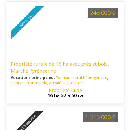
vingtaine de minutes, offrant un équilibre entre tranquillité et
praticité.
245 000 €
Nouveauté
Propriété rurale de 16 ha avec prés et bois,
Marche Pyrénéenne
Vocations principales :
Tourisme rural-hébergement
,
Habitation principale
,
Activités Equestres
Ref. 11RE16389
: Située dans un environnement naturel
Propriété Aude
préservé, cette propriété séduira les amateurs de calme, de
16 ha 57 a 50 ca
grands espaces et d'activités de pleine nature. Les
commerces et services du quotidien sont accessibles en une
vingtaine de minutes, offrant un équilibre entre tranquillité et
praticité
1 515 000 €
Projet d’exception