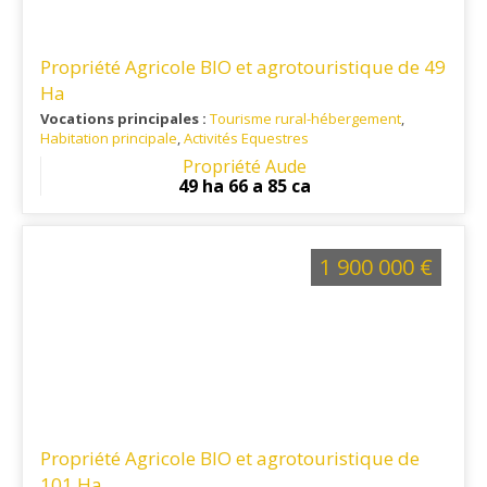
Propriété Agricole BIO et agrotouristique de 49
Ha
Vocations principales :
Tourisme rural-hébergement
,
Habitation principale
,
Activités Equestres
Ref. 11VI8911-2
: A 20 minutes de CARCASSONNE et 1 heure
Propriété Aude
du littoral
49 ha 66 a 85 ca
1 900 000 €
Propriété Agricole BIO et agrotouristique de
101 Ha