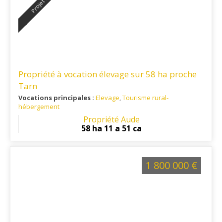
Projet rural
Propriété à vocation élevage sur 58 ha proche
Tarn
Vocations principales :
Elevage
,
Tourisme rural-
hébergement
Ref. 11EL14936
: Cette propriété se situe sur les contreforts
Propriété Aude
de la Montagne Noire.
58 ha 11 a 51 ca
1 800 000 €