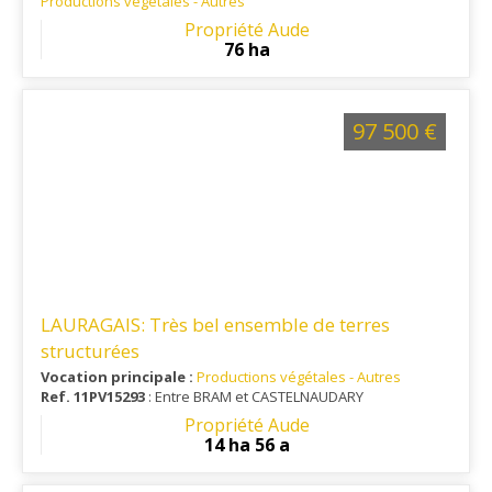
Productions végétales - Autres
Ref. 11VI1955
: Aux portes d'une métropole régionale, à 10
Propriété Aude
mn de la mer et à proximité immédiate d'un échangeur
76 ha
autoroutier, très belle propriété d'un seul tenant.
97 500 €
LAURAGAIS: Très bel ensemble de terres
structurées
Vocation principale :
Productions végétales - Autres
Ref. 11PV15293
: Entre BRAM et CASTELNAUDARY
Propriété Aude
14 ha 56 a