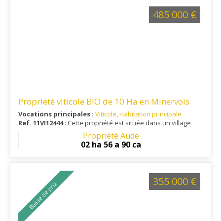
485 000 €
Propriété viticole BIO de 10 Ha en Minervois
Vocations principales :
Viticole
,
Habitation principale
Ref. 11VI12444
: Cette propriété est située dans un village
proche de toutes les commodités, avec une gare et un
Propriété Aude
aéroport international à 35 min.
02 ha 56 a 90 ca
355 000 €
Baisse de prix