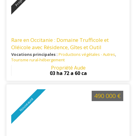
Rare en Occitanie : Domaine Trufficole et
Oléicole avec Résidence, Gîtes et Outil
d’Exploitation Complet
Vocations principales :
Productions végétales - Autres
,
Tourisme rural-hébergement
Ref. 11PV16266
: Au cœur du Minervois, cette propriété
Propriété Aude
bénéficie d'une situation privilégiée, proximité des
03 ha 72 a 60 ca
commerces, du Canal du Midi, de Narbonne, Carcassonne et
Béziers, et leurs aéroports internationaux.
490 000 €
Nouveauté