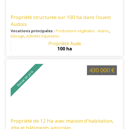
Propriété structurée sur 100 ha dans l'ouest
Audois
Vocations principales :
Productions végétales - Autres
,
Elevage
,
Activités Equestres
Ref. 11PV15954
: située dans le Lauraguais, à proximité des
Propriété Aude
Villes de Castelnaudary et Mirepoix, ainsi que des grands
100 ha
axes routiers et aéroports (Toulouse / Carcassonne)
430 000 €
Baisse de prix
Propriété de 12 Ha avec maison d'habitation,
gîte et bâtiments agricoles