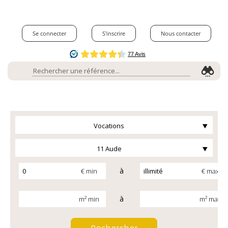
Se connecter
S'inscrire
Nous contacter
Vocations
11 Aude
à
€ min
€ max
à
m² min
m² max