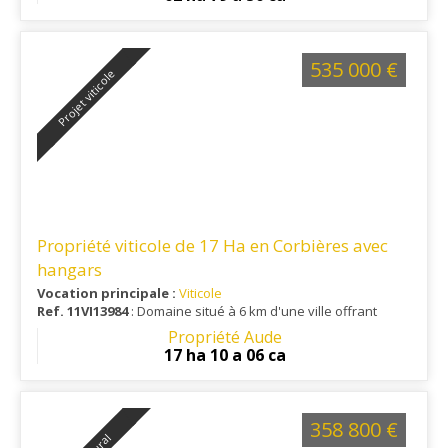
535 000 €
Projet viticole
Propriété viticole de 17 Ha en Corbières avec
hangars
Vocation principale :
Viticole
Ref. 11VI13984
: Domaine situé à 6 km d'une ville offrant
toutes les commodités ainsi qu'une gare, à 30 minutes d'un
Propriété Aude
aéroport international et à 35 minutes du littoral .
17 ha 10 a 06 ca
358 800 €