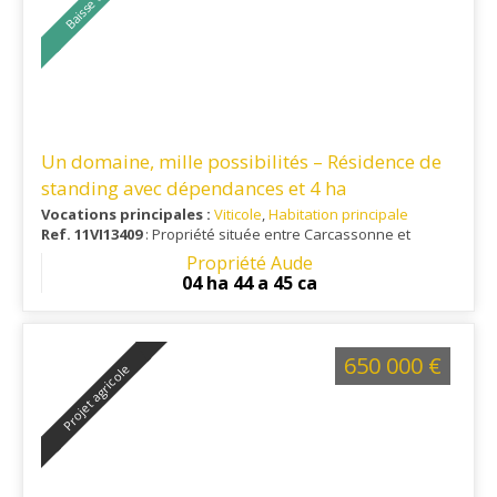
Un domaine, mille possibilités – Résidence de
standing avec dépendances et 4 ha
Vocations principales :
Viticole
,
Habitation principale
Ref. 11VI13409
: Propriété située entre Carcassonne et
Limoux, à 1 heure du littoral et à 25 minutes d'un aéroport
Propriété Aude
international.
04 ha 44 a 45 ca
650 000 €
Projet agricole