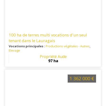
100 ha de terres multi vocations d'un seul
tenant dans le Lauragais
Vocations principales :
Productions végétales - Autres
,
Elevage
Ref. 11PV15957
: Proximité des Villes de Castelnaudary et
Propriété Aude
Mirepoix, ainsi que des grands axes routiers et aéroports
97 ha
(Toulouse / Carcassonne)
1 362 000 €