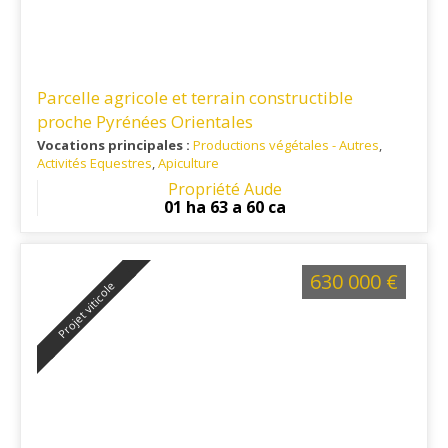
Parcelle agricole et terrain constructible
proche Pyrénées Orientales
Vocations principales :
Productions végétales - Autres
,
Activités Equestres
,
Apiculture
Ref. 11TR13607
: Cette propriété se trouve à 25 min d'une
Propriété Aude
ville toutes commodités dont un collège et à 1 heure d'une
01 ha 63 a 60 ca
capitale régionale et de son aéroport international.
630 000 €
Projet viticole