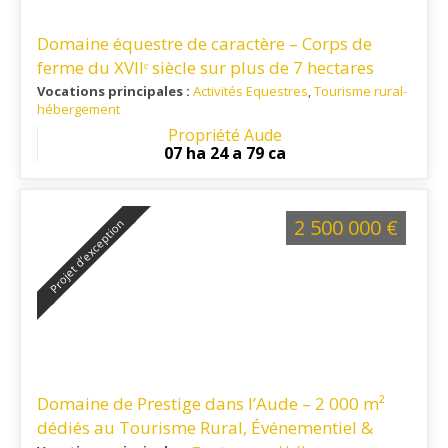
Domaine équestre de caractère – Corps de
ferme du XVIIᵉ siècle sur plus de 7 hectares
secteur Lauragais
Vocations principales :
Activités Equestres
,
Tourisme rural-
hébergement
Ref. 11EQ16365
: Située dans un secteur recherché du
Propriété Aude
Lauragais audois, cette propriété offre un cadre de vie
07 ha 24 a 79 ca
paisible et un accès rapide aux principaux pôles du
territoire.
2 500 000 €
Projet d’exception
Domaine de Prestige dans l’Aude – 2 000 m²
dédiés au Tourisme Rural, Événementiel &