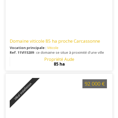
Domaine viticole 85 ha proche Carcassonne
Vocation principale :
Viticole
Ref. 11VI15209
: ce domaine se situe à proximité d'une ville
offrant toutes commodités, gare, échangeur autoroutier,
Propriété Aude
aéroport...
85 ha
92 000 €
Idéal installation