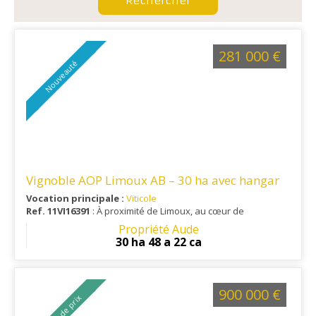
281 000 €
Nouveauté
Vignoble AOP Limoux AB – 30 ha avec hangar
Vocation principale :
Viticole
Ref. 11VI16391
: À proximité de Limoux, au cœur de
l'appellation Limoux, ce vignoble bénéficie d'un
Propriété Aude
environnement viticole reconnu, alliant accessibilité, calme et
30 ha 48 a 22 ca
proximité des principaux services.
900 000 €
Baisse de prix