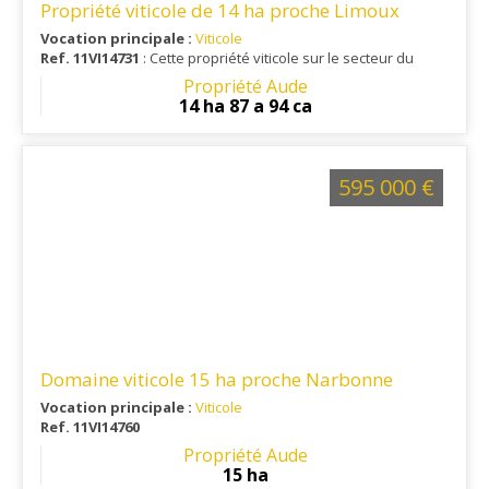
Propriété viticole de 14 ha proche Limoux
Vocation principale :
Viticole
Ref. 11VI14731
: Cette propriété viticole sur le secteur du
Limouxin est un outil clé en main, proche de toutes
Propriété Aude
commodités,
14 ha 87 a 94 ca
595 000 €
Domaine viticole 15 ha proche Narbonne
Vocation principale :
Viticole
Ref. 11VI14760
Propriété Aude
15 ha