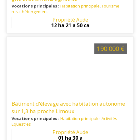
Vocations principales :
Habitation principale
,
Tourisme
rural-hébergement
Ref. 11TR14168
: Située à 45 minutes d'un aéroport
Propriété Aude
international et à 1 heure et 20 minutes des plages de la
12 ha 21 a 50 ca
Méditerranée.
190 000 €
Bâtiment d’élevage avec habitation autonome
sur 1,3 ha proche Limoux
Vocations principales :
Habitation principale
,
Activités
Equestres
Ref. 11EL15617
: Cette propriété se situe à 15 min de toutes
Propriété Aude
les commodités, et à 40 min d'une gare et d'un aéroport
01 ha 30 a