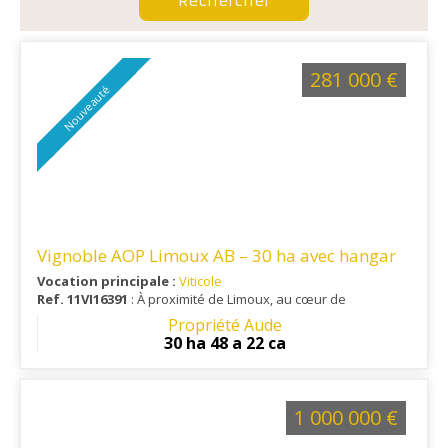
281 000 €
Nouveauté
Vignoble AOP Limoux AB – 30 ha avec hangar
Vocation principale :
Viticole
Ref. 11VI16391
: À proximité de Limoux, au cœur de
l'appellation Limoux, ce vignoble bénéficie d'un
Propriété Aude
environnement viticole reconnu, alliant accessibilité, calme et
30 ha 48 a 22 ca
proximité des principaux services.
1 000 000 €