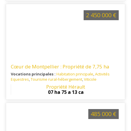
2 450 000 €
Cœur de Montpellier : Propriété de 7,75 ha
Vocations principales :
Habitation principale
,
Activités
Equestres
,
Tourisme rural-hébergement
,
Viticole
Ref. 34TO15561
: MONTPELLIER Nord-Ouest
Propriété Hérault
07 ha 75 a 13 ca
485 000 €