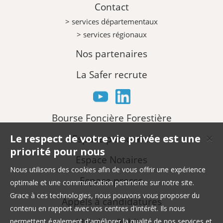
Contact
> services départementaux
> services régionaux
Nos partenaires
La Safer recrute
Bourse Foncière Forestière
Le respect de votre vie privée est une
Espace personnel
✕
priorité pour nous
Espace Notaires
Nous utilisons des cookies afin de vous offrir une expérience
Espace presse
optimale et une communication pertinente sur notre site.
Grace à ces technologies, nous pouvons vous proposer du
Appels à candidatures
contenu en rapport avec vos centres d'intérêt. Ils nous
Marchés Publics
permettent également d'améliorer la qualité de nos services et