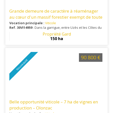
Grande demeure de caractère à réaménager
au cœur d'un massif forestier exempt de toute
nuisance
Vocation principale :
Viticole
Ref. 30VI14959
: Dans la garrigue, entre Uzès et les Côtes du
Rhône
Propriété Gard
150 ha
90 800 €
Nouveauté
Belle opportunité viticole – 7 ha de vignes en
production – Olonzac