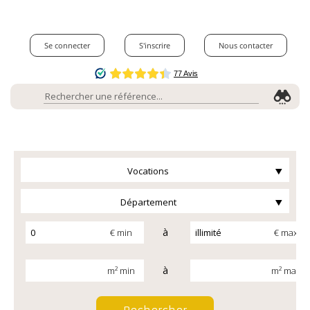
Se connecter
S'inscrire
Nous contacter
Vocations
Département
à
€ min
€ max
à
m² min
m² max