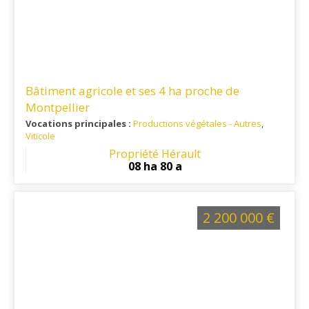
Bâtiment agricole et ses 4 ha proche de
Montpellier
Vocations principales :
Productions végétales - Autres
,
Viticole
Ref. 34PV10306
: Entre Montpellier et Clermont l'Hérault
Propriété Hérault
08 ha 80 a
2 200 000 €