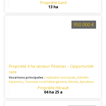
Ref. 30TO16013
: Vallée de la Cèze
Propriété Gard
13 ha
950 000 €
Propriété 4 ha secteur Pézenas – Opportunité
rare
Vocations principales :
Habitation principale
,
Activités
Equestres
,
Tourisme rural-hébergement
,
Viticole
,
Apiculture
Ref. 34AG16062
: Pézenas - Entre Clermont l'Hérault -
Propriété Hérault
Montpellier - Béziers
04 ha 25 a