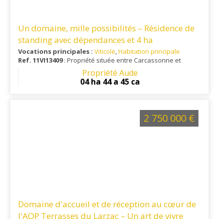
Un domaine, mille possibilités – Résidence de
standing avec dépendances et 4 ha
Vocations principales :
Viticole
,
Habitation principale
Ref. 11VI13409
: Propriété située entre Carcassonne et
Limoux, à 1 heure du littoral et à 25 minutes d'un aéroport
Propriété Aude
international.
04 ha 44 a 45 ca
2 750 000 €
Domaine d'accueil et de réception au cœur de
l'AOP Terrasses du Larzac – Un art de vivre