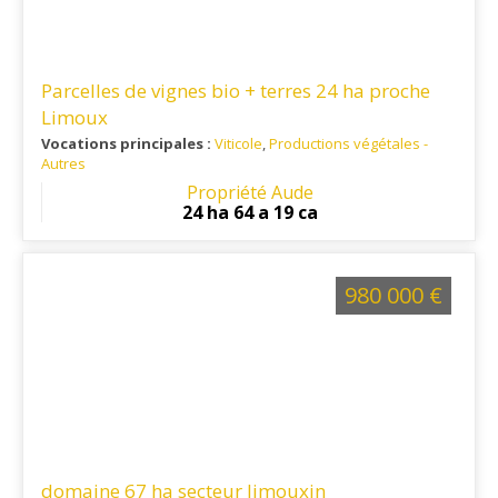
Parcelles de vignes bio + terres 24 ha proche
Limoux
Vocations principales :
Viticole
,
Productions végétales -
Autres
Ref. 11VI16053
: Parcelles situées dans le Razès, sur le
Propriété Aude
versant sud du massif de la Malepère.
24 ha 64 a 19 ca
980 000 €
domaine 67 ha secteur limouxin