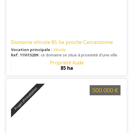
Domaine viticole 85 ha proche Carcassonne
Vocation principale :
Viticole
Ref. 11VI15209
: ce domaine se situe à proximité d'une ville
offrant toutes commodités, gare, échangeur autoroutier,
Propriété Aude
aéroport...
85 ha
Projet d’installation
500 000 €