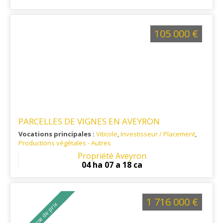
105 000 €
PARCELLES DE VIGNES EN AVEYRON
Vocations principales :
Viticole
,
Investisseur / Placement
,
Productions végétales - Autres
Ref. 12VI15932
: A 25mn de Rodez
Propriété Aveyron
04 ha 07 a 18 ca
1 716 000 €
Baisse de prix