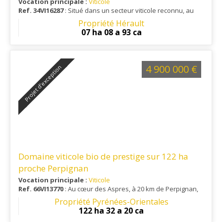
Vocation principale :
Viticole
Ref. 34VI16287
: Situé dans un secteur viticole reconnu, au
cœur du Minervois.
Propriété Hérault
07 ha 08 a 93 ca
4 900 000 €
Projet d’exception
Domaine viticole bio de prestige sur 122 ha
proche Perpignan
Vocation principale :
Viticole
Ref. 66VI13770
: Au cœur des Aspres, à 20 km de Perpignan,
15 km de sortie autoroutière et 25 km d'un aéroport.
Propriété Pyrénées-Orientales
122 ha 32 a 20 ca