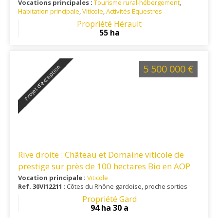
Vocations principales :
Tourisme rural-hébergement
,
Habitation principale
,
Viticole
,
Activités Equestres
Ref. 34VI12650
: BEDARIEUX FAUGERES
Propriété Hérault
55 ha
5 500 000 €
Projet d’exception
Rive droite : Château et Domaine viticole de
prestige sur près de 100 hectares Bio en AOP
Côtes du Rhône Village
Vocation principale :
Viticole
Ref. 30VI12211
: Côtes du Rhône gardoise, proche sorties
d'autoroute
Propriété Gard
94 ha 30 a