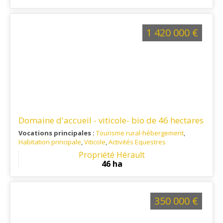
1 420 000 €
Domaine d'accueil - viticole- bio de 46 hectares
Vocations principales :
Tourisme rural-hébergement
,
Habitation principale
,
Viticole
,
Activités Equestres
Ref. 34VI16168
: Triangle Narbonne - Béziers - Carcassonne
Propriété Hérault
en Minervois
46 ha
350 000 €