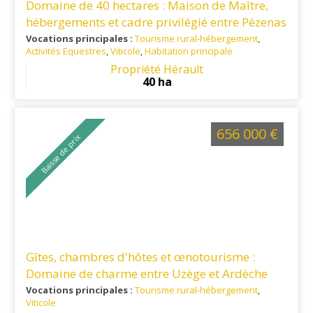
Domaine de 40 hectares : Maison de Maître,
hébergements et cadre privilégié entre Pézenas
et la Méditerranée
Vocations principales :
Tourisme rural-hébergement
,
Activités Equestres
,
Viticole
,
Habitation principale
Ref. 34VI16169
: Pézenas - Mer - Autoroute
Propriété Hérault
40 ha
656 000 €
Baisse de prix
Gîtes, chambres d'hôtes et œnotourisme :
Domaine de charme entre Uzège et Ardèche
méridionale
Vocations principales :
Tourisme rural-hébergement
,
Viticole