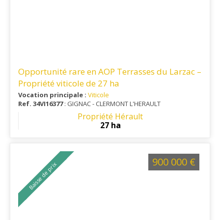
Opportunité rare en AOP Terrasses du Larzac –
Propriété viticole de 27 ha
Vocation principale :
Viticole
Ref. 34VI16377
: GIGNAC - CLERMONT L'HERAULT
Propriété Hérault
27 ha
900 000 €
Baisse de prix