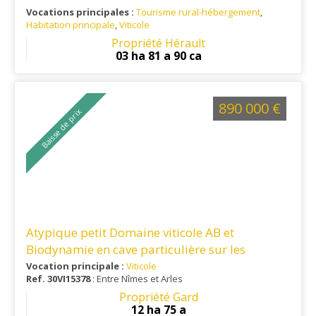
entre vignes et garrigue
Vocations principales :
Tourisme rural-hébergement
,
Habitation principale
,
Viticole
Ref. 34TO16347
: Montpellier - Clermont l'Hérault - Proximité
Propriété Hérault
de l'autoroute A75
03 ha 81 a 90 ca
890 000 €
Baisse de prix
Atypique petit Domaine viticole AB et
Biodynamie en cave particulière sur les
Costières de Nîmes
Vocation principale :
Viticole
Ref. 30VI15378
: Entre Nîmes et Arles
Propriété Gard
12 ha 75 a