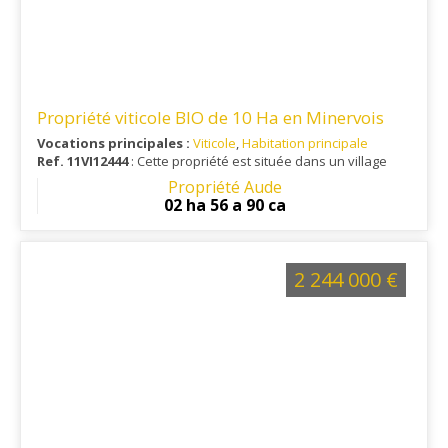
Propriété viticole BIO de 10 Ha en Minervois
Vocations principales :
Viticole
,
Habitation principale
Ref. 11VI12444
: Cette propriété est située dans un village
proche de toutes les commodités, avec une gare et un
Propriété Aude
aéroport international à 35 min.
02 ha 56 a 90 ca
2 244 000 €