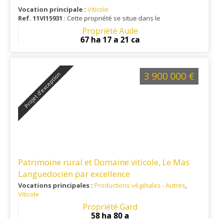
Vocation principale :
Viticole
Ref. 11VI15931
: Cette propriété se situe dans le
Propriété Aude
67 ha 17 a 21 ca
3 900 000 €
Projet d’exception
Patrimoine rural et Domaine viticole, Le Mas
Languedocien par excellence
Vocations principales :
Productions végétales - Autres
,
Viticole
Ref. 30PA13985
: Au carrefour de la Provence et de
Propriété Gard
l’Occitanie, entre Cévennes et Méditerranée
58 ha 80 a