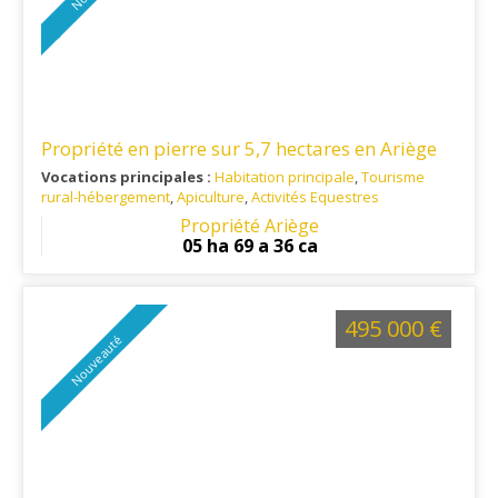
Propriété en pierre sur 5,7 hectares en Ariège
Vocations principales :
Habitation principale
,
Tourisme
rural-hébergement
,
Apiculture
,
Activités Equestres
Ref. 09RE15929
: A 20 minutes de Pamiers et 20 minutes de
Propriété Ariège
Mirepoix.
05 ha 69 a 36 ca
495 000 €
Nouveauté