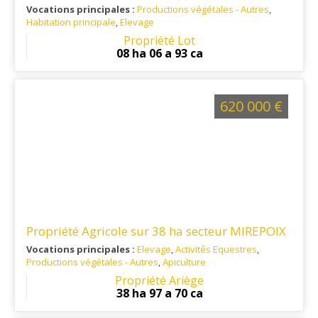
Vocations principales :
Productions végétales - Autres
,
Habitation principale
,
Elevage
Ref. 46PV15887
: Nord du Lot Proche Corrèze
Propriété Lot
08 ha 06 a 93 ca
620 000 €
Propriété Agricole sur 38 ha secteur MIREPOIX
Vocations principales :
Elevage
,
Activités Equestres
,
Productions végétales - Autres
,
Apiculture
Ref. 09EL14570
: Pays d'Olmes
Propriété Ariège
38 ha 97 a 70 ca