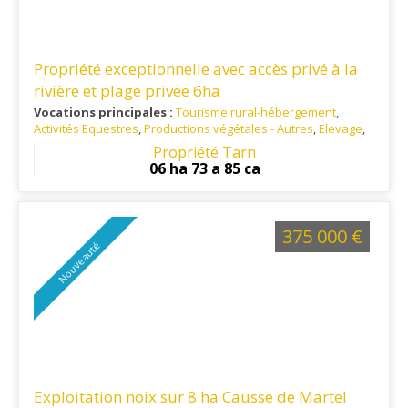
Propriété exceptionnelle avec accès privé à la
rivière et plage privée 6ha
Vocations principales :
Tourisme rural-hébergement
,
Activités Equestres
,
Productions végétales - Autres
,
Elevage
,
Patrimoine / Culture / Monuments historiques
,
Apiculture
,
Propriété Tarn
Habitation principale
,
Forêt
,
Investisseur / Placement
06 ha 73 a 85 ca
Ref. 81RE14385
: Toutes les commodités à 10 minutes sur St
Pierre de Trivisy. Ramassage scolaire à proximité. À 20 km
d'Alban, 45 km d'Albi, 45 km de Castres et à 100 km de
Toulouse. Aéroport à Castres.
375 000 €
Nouveauté
Exploitation noix sur 8 ha Causse de Martel