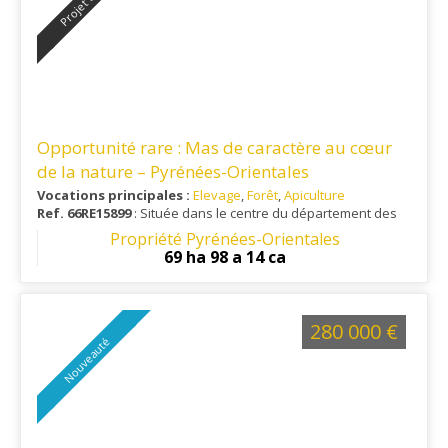
Opportunité rare : Mas de caractère au cœur
de la nature – Pyrénées-Orientales
Vocations principales :
Elevage
,
Forêt
,
Apiculture
Ref. 66RE15899
: Située dans le centre du département des
Pyrénées-Orientales, en région Occitanie. Au coeur d'une
Propriété Pyrénées-Orientales
zone naturelle d'intérêt écologique, faunistique et
69 ha 98 a 14 ca
floristique, secteur conflent.
280 000 €
Nouveauté