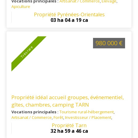
Vocations principales :
Artisanat / Commerce
,
Elevage
,
Apiculture
Ref. 66VI13299
: Nord ouest de Perpignan, Lesquerde est un
Propriété Pyrénées-Orientales
village qui se situe dans la vallée de l’Agly.
03 ha 04 a 19 ca
980 000 €
Très rare
Propriété idéal accueil groupes, événementiel,
gîtes, chambres, camping TARN
Vocations principales :
Tourisme rural-hébergement
,
Artisanat / Commerce
,
Forêt
,
Investisseur / Placement
,
Elevage
,
Habitation principale
,
Apiculture
,
Patrimoine /
Propriété Tarn
Culture / Monuments historiques
32 ha 59 a 46 ca
Ref. 81TO14994
: A 30km d'Albi, à 8km de Réquista et à