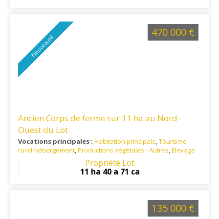
d'Albi et à 40 minutes de Toulouse.
470 000 €
Nouveauté
Ancien Corps de ferme sur 11 ha au Nord-
Ouest du Lot
Vocations principales :
Habitation principale
,
Tourisme
rural-hébergement
,
Productions végétales - Autres
,
Elevage
Ref. 46PR16317
: Nord-Ouest du Lot Proche Vallée de la
Propriété Lot
Dordogne et Périgord Noir
11 ha 40 a 71 ca
135 000 €