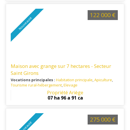
100km de Toulouse.
122 000 €
Nouveauté
Maison avec grange sur 7 hectares - Secteur
Saint Girons
Vocations principales :
Habitation principale
,
Apiculture
,
Tourisme rural-hébergement
,
Elevage
Ref. 09RE16210
: A 20 minutes de Saint Girons, écoles et
Propriété Ariège
commerces
07 ha 96 a 91 ca
275 000 €
Nouveauté