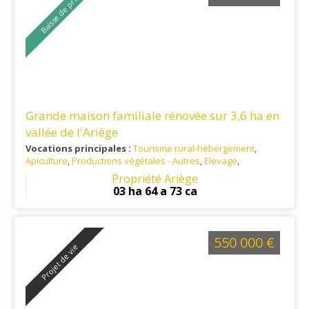
Baisse de prix
Grande maison familiale rénovée sur 3,6 ha en
vallée de l'Ariège
Vocations principales :
Tourisme rural-hébergement
,
Apiculture
,
Productions végétales - Autres
,
Elevage
,
Habitation principale
Propriété Ariège
Ref. 09TO15197
: A 15 minutes de Foix et 5 minutes de toutes
03 ha 64 a 73 ca
commodités
550 000 €
Projet de vie