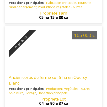
événementiel
Vocations principales :
Habitation principale
,
Tourisme
rural-hébergement
,
Productions végétales - Autres
Ref. 81RE14015
: Dans le triangle d'or entre Albi, Cordes sur
Propriété Tarn
ciel et Gaillac
05 ha 15 a 80 ca
165 000 €
Projet de vie
Ancien corps de ferme sur 5 ha en Quercy
Blanc
Vocations principales :
Productions végétales - Autres
,
Apiculture
,
Elevage
,
Habitation principale
Ref. 46RP15340
: En Quercy Blanc. Limitrophe départements
Propriété Lot
47 et 82.
04 ha 90 a 37 ca