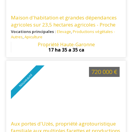
Maison d'habitation et grandes dépendances
agricoles sur 23,5 hectares agricoles - Proche
Toulouse
Vocations principales :
Elevage
,
Productions végétales -
Autres
,
Apiculture
Ref. 31PV14784
: A 50 minutes au sud-ouest de Toulouse
Propriété Haute-Garonne
17 ha 35 a 35 ca
720 000 €
Nouveauté
Aux portes d'Uzès, propriété agrotouristique
familiale aux multiples facettes et productions