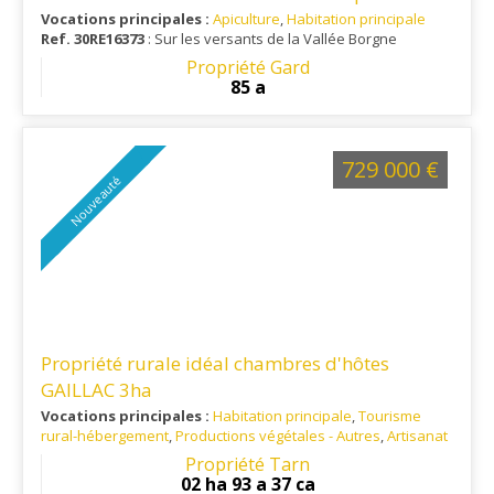
aménager
Vocations principales :
Apiculture
,
Habitation principale
Ref. 30RE16373
: Sur les versants de la Vallée Borgne
Propriété Gard
85 a
729 000 €
Nouveauté
Propriété rurale idéal chambres d'hôtes
GAILLAC 3ha
Vocations principales :
Habitation principale
,
Tourisme
rural-hébergement
,
Productions végétales - Autres
,
Artisanat
/ Commerce
Propriété Tarn
Ref. 81RE16222
: Situé aux portes de Gaillac, à 12 minutes
02 ha 93 a 37 ca