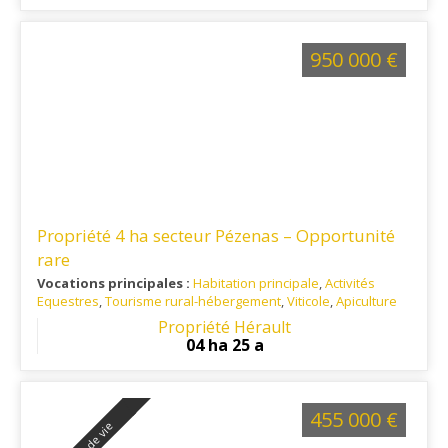
950 000 €
Propriété 4 ha secteur Pézenas – Opportunité
rare
Vocations principales :
Habitation principale
,
Activités
Equestres
,
Tourisme rural-hébergement
,
Viticole
,
Apiculture
Ref. 34AG16062
: Pézenas - Entre Clermont l'Hérault -
Propriété Hérault
Montpellier - Béziers
04 ha 25 a
455 000 €
Projet de vie