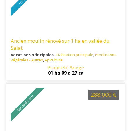
Ancien moulin rénové sur 1 ha en vallée du
Salat
Vocations principales :
Habitation principale
,
Productions
végétales - Autres
,
Apiculture
Ref. 09RE16200
: A 15 minutes de l’autoroute A64 reliant
Propriété Ariège
Toulouse à Bayonne. A 10 minutes de Saint-Lizier et Saint-
01 ha 09 a 27 ca
Girons.
288 000 €
Baisse de prix