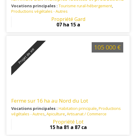
agricoles
Vocations principales :
Tourisme rural-hébergement
,
Productions végétales - Autres
Ref. 30TO16018
: Sous les tours du Duché d'Uzès
Propriété Gard
07 ha 15 a
105 000 €
Projet de vie
Ferme sur 16 ha au Nord du Lot
Vocations principales :
Habitation principale
,
Productions
végétales - Autres
,
Apiculture
,
Artisanat / Commerce
Ref. 46RP15484
: Proche Cantal et Corrèze.
Propriété Lot
15 ha 81 a 87 ca