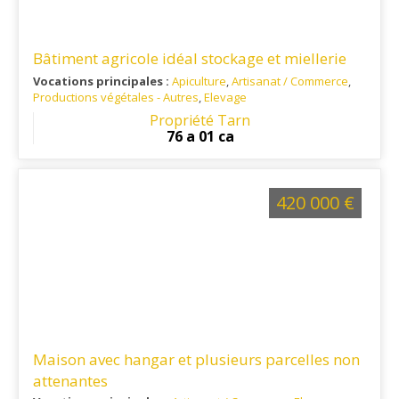
Bâtiment agricole idéal stockage et miellerie
Vocations principales :
Apiculture
,
Artisanat / Commerce
,
Productions végétales - Autres
,
Elevage
Ref. 81AP16302
: A 8 minutes de Sorèze et à 20 minutes de
Propriété Tarn
Castres A 15 minutes de Revel (31)
76 a 01 ca
420 000 €
Maison avec hangar et plusieurs parcelles non
attenantes