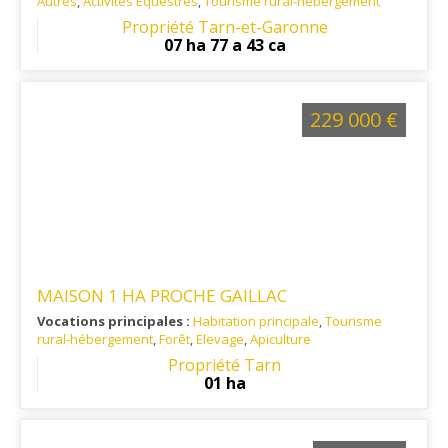
Autres
,
Activités Equestres
,
Tourisme rural-hébergement
Ref. 82EL14837
: Bien isolé mais assez facile d'accès,
Propriété Tarn-et-Garonne
services et commodités à moins de 12 minutes.
07 ha 77 a 43 ca
229 000 €
MAISON 1 HA PROCHE GAILLAC
Vocations principales :
Habitation principale
,
Tourisme
rural-hébergement
,
Forêt
,
Elevage
,
Apiculture
Ref. 81RE13883
: Cette propriété se situe dans un
Propriété Tarn
environnement calme, à 45 min de l'autoroute A68.
01 ha