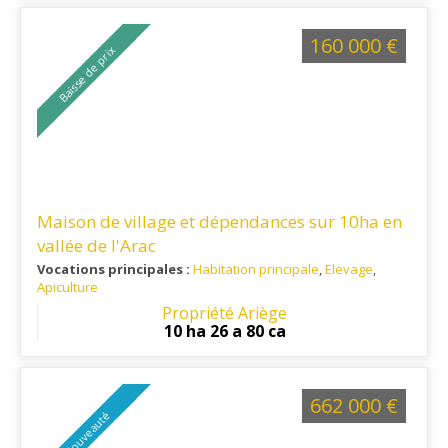
160 000 €
Baisse de prix
Maison de village et dépendances sur 10ha en
vallée de l'Arac
Vocations principales :
Habitation principale
,
Elevage
,
Apiculture
Ref. 09RE15390
: Hameau de montagne, A 15 minutes des
Propriété Ariège
commerces, écoles, A 45 minutes de Saint-Girons
10 ha 26 a 80 ca
662 000 €
Nouveauté