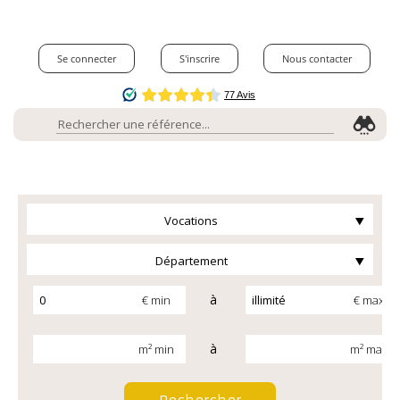
Se connecter
S'inscrire
Nous contacter
Vocations
Département
à
€ min
€ max
à
m² min
m² max