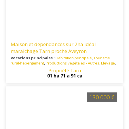
Maison et dépendances sur 2ha idéal
maraichage Tarn proche Aveyron
Vocations principales :
Habitation principale
,
Tourisme
rural-hébergement
,
Productions végétales - Autres
,
Elevage
,
Apiculture
Propriété Tarn
Ref. 81RE16165
: A 10km d'Alban, située dans le sud du
01 ha 71 a 91 ca
département du Tarn, aux confins de l'Aveyron et au cœur
du territoire des Monts de Lacaune.
130 000 €