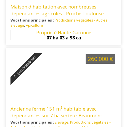
Maison d'habitation avec nombreuses
dépendances agricoles - Proche Toulouse
Vocations principales :
Productions végétales - Autres
,
Elevage
,
Apiculture
Ref. 31EL14880
: A 35 minutes au sud de Toulouse
Propriété Haute-Garonne
07 ha 03 a 98 ca
Projet d’installation
260 000 €
Ancienne ferme 151 m² habitable avec
dépendances sur 7 ha secteur Beaumont
Vocations principales :
Elevage
,
Productions végétales -