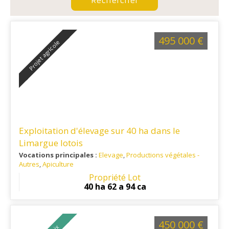
495 000 €
Projet agricole
Exploitation d'élevage sur 40 ha dans le
Limargue lotois
Vocations principales :
Elevage
,
Productions végétales -
Autres
,
Apiculture
Ref. 46EL14378-V2
: Triangle Figeac /St Céré/Livernon
Propriété Lot
40 ha 62 a 94 ca
450 000 €