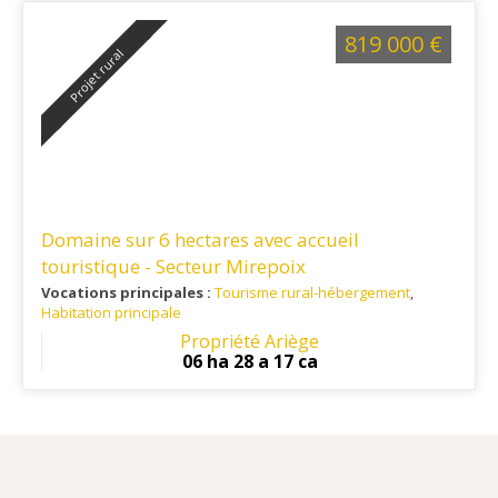
819 000 €
Projet rural
Domaine sur 6 hectares avec accueil
touristique - Secteur Mirepoix
Vocations principales :
Tourisme rural-hébergement
,
Habitation principale
Ref. 09RE15831
: Sur l'axe Pamiers/Carcassonne, A 10
Propriété Ariège
minutes des commerces, écoles A 1h de Carcassonne
06 ha 28 a 17 ca