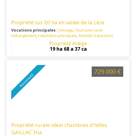
Propriété sur 20 ha en vallée de la Lèze
Vocations principales :
Elevage
,
Tourisme rural-
hébergement
,
Habitation principale
,
Activités Equestres
Ref. 09EL16141
: A 1h au sud de Toulouse et à 26 minutes de
Propriété Ariège
Accès aux commerces et services courants à proximité
19 ha 68 a 37 ca
729 000 €
Nouveauté
Propriété rurale idéal chambres d'hôtes
GAILLAC 3ha