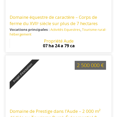
Domaine équestre de caractère – Corps de
ferme du XVIIᵉ siècle sur plus de 7 hectares
secteur Lauragais
Vocations principales :
Activités Equestres
,
Tourisme rural-
hébergement
Ref. 11EQ16365
: Située dans un secteur recherché du
Propriété Aude
Lauragais audois, cette propriété offre un cadre de vie
07 ha 24 a 79 ca
paisible et un accès rapide aux principaux pôles du
territoire.
2 500 000 €
Projet d’exception
Domaine de Prestige dans l’Aude – 2 000 m²