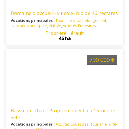
Domaine d'accueil - viticole- bio de 46 hectares
Vocations principales :
Tourisme rural-hébergement
,
Habitation principale
,
Viticole
,
Activités Equestres
Ref. 34VI16168
: Triangle Narbonne - Béziers - Carcassonne
Propriété Hérault
en Minervois
46 ha
790 000 €
Bassin de Thau : Propriété de 5 ha à 15min de
Sète
Vocations principales :
Activités Equestres
,
Tourisme rural-