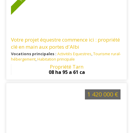
Votre projet équestre commence ici : propriété
clé en main aux portes d'Albi
Vocations principales :
Activités Equestres
,
Tourisme rural-
hébergement
,
Habitation principale
Ref. 81EQ16286
: Située aux portes d'Albi, cette propriété
Propriété Tarn
bénéficie d'un environnement calme et verdoyant tout en
08 ha 95 a 61 ca
restant à proximité des commodités, des commerces, des
établissements scolaires et des principaux axes routiers.
1 420 000 €