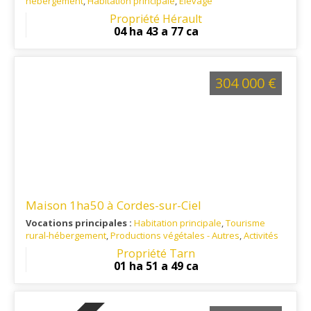
hébergement
,
Habitation principale
,
Elevage
Ref. 34EL14183
: Entre Montpellier, Pézenas et Sète
Propriété Hérault
04 ha 43 a 77 ca
304 000 €
Maison 1ha50 à Cordes-sur-Ciel
Vocations principales :
Habitation principale
,
Tourisme
rural-hébergement
,
Productions végétales - Autres
,
Activités
Equestres
Propriété Tarn
Ref. 81RE8765
: Proche de Cordes-sur-ciel, Saint-Antonin-
01 ha 51 a 49 ca
Noble-Val, Albi