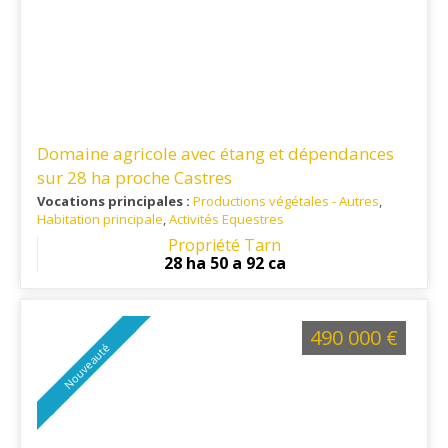
Domaine agricole avec étang et dépendances
sur 28 ha proche Castres
Vocations principales :
Productions végétales - Autres
,
Habitation principale
,
Activités Equestres
Ref. 81EL16124
: Petit village rural du département du Tarn, à
Propriété Tarn
environ 6 km au sud de Graulhet et une vingtaine de
28 ha 50 a 92 ca
kilomètres au nord-ouest de Castres, dans l’arrondissement
de Castres et dans le canton de Graulhet.
490 000 €
Nouveauté