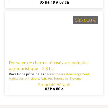
km de Foix, 60 km de Carcassonne, 90 km de Perpignan et
05 ha 19 a 67 ca
110 km de Toulouse. Installé sur le Plateau entre Quillan et
l'Ariège.
535 000 €
Domaine de charme rénové avec potentiel
agritouristique – 2,8 ha
Vocations principales :
Tourisme rural-hébergement
,
Habitation principale
,
Activités Equestres
,
Elevage
Ref. 34TO15072
: À 1h de Béziers et Millau, 1h30 de
Propriété Hérault
Montpellier, 2h de Toulouse.
02 ha 80 a