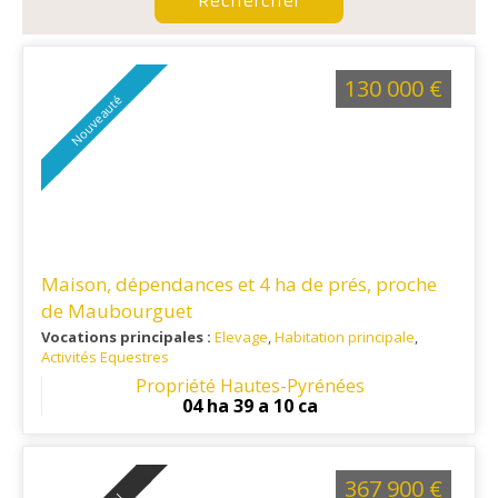
130 000 €
Nouveauté
Maison, dépendances et 4 ha de prés, proche
de Maubourguet
Vocations principales :
Elevage
,
Habitation principale
,
Activités Equestres
Ref. 65RE16413
: Proche Marciac et Rabastens de Bigorre
Propriété Hautes-Pyrénées
04 ha 39 a 10 ca
367 900 €