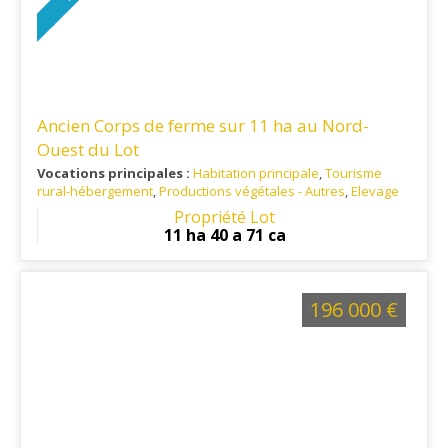
Ancien Corps de ferme sur 11 ha au Nord-
Ouest du Lot
Vocations principales :
Habitation principale
,
Tourisme
rural-hébergement
,
Productions végétales - Autres
,
Elevage
Ref. 46PR16317
: Nord-Ouest du Lot Proche Vallée de la
Propriété Lot
Dordogne et Périgord Noir
11 ha 40 a 71 ca
196 000 €