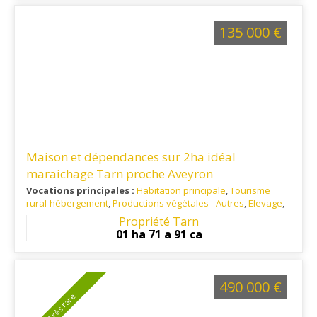
135 000 €
Maison et dépendances sur 2ha idéal
maraichage Tarn proche Aveyron
Vocations principales :
Habitation principale
,
Tourisme
rural-hébergement
,
Productions végétales - Autres
,
Elevage
,
Apiculture
Propriété Tarn
Ref. 81RE16165
: A 10km d'Alban, située dans le sud du
01 ha 71 a 91 ca
département du Tarn, aux confins de l'Aveyron et au cœur
du territoire des Monts de Lacaune.
490 000 €
Très rare