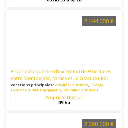
commodités
2 444 000 €
Propriété équestre d’exception de 9 hectares
entre Montpellier, Nîmes et Le Grau-du-Roi
Vocations principales :
Activités Equestres
,
Elevage
,
Tourisme rural-hébergement
,
Habitation principale
Ref. 34EL16352
: Proximité de la mer, de Montpellier et de
Propriété Hérault
Lunel
09 ha
2 260 000 €