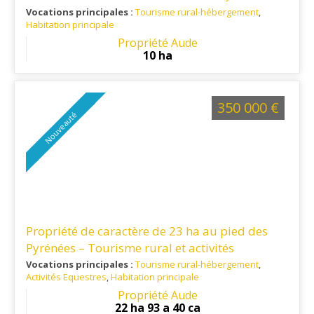
Vocations principales :
Tourisme rural-hébergement
,
Habitation principale
Ref. 11RE16190
: Située dans un environnement naturel
Propriété Aude
préservé, cette propriété séduira les amateurs de calme, de
10 ha
grands espaces et d'activités de pleine nature. Les
commerces et services du quotidien sont accessibles en une
vingtaine de minutes, offrant un équilibre entre tranquillité et
praticité
350 000 €
Nouveauté
Propriété de caractère de 23 ha au pied des
Pyrénées – Tourisme rural et activités
équestres sur 23 ha
Vocations principales :
Tourisme rural-hébergement
,
Activités Equestres
,
Habitation principale
Ref. 11RE16354
: Située dans un environnement naturel
Propriété Aude
préservé, cette propriété séduira les amateurs de calme, de
22 ha 93 a 40 ca