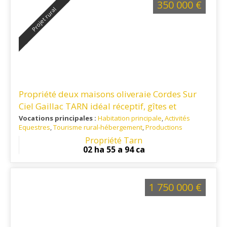
350 000 €
Projet rural
Propriété deux maisons oliveraie Cordes Sur
Ciel Gaillac TARN idéal réceptif, gîtes et
chambres d'hôtes
Vocations principales :
Habitation principale
,
Activités
Equestres
,
Tourisme rural-hébergement
,
Productions
végétales - Autres
,
Elevage
,
Artisanat / Commerce
Propriété Tarn
Ref. 81VI15772
: Sur le plateau cordais, entre Gaillac, Albi et
02 ha 55 a 94 ca
Cordes sur Ciel
1 750 000 €