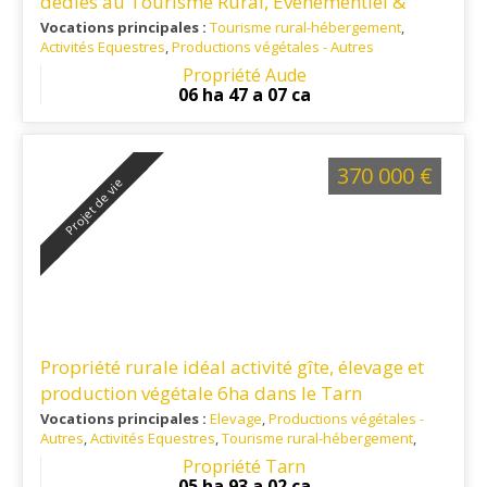
dédiés au Tourisme Rural, Événementiel &
Séminaires
Vocations principales :
Tourisme rural-hébergement
,
Activités Equestres
,
Productions végétales - Autres
Ref. 11TO16133
: Le domaine bénéficie d’une situation
Propriété Aude
géographique stratégique, 15 minutes de Castelnaudary, 45
06 ha 47 a 07 ca
minutes de Carcassonne et de son aéroport international.
370 000 €
Projet de vie
Propriété rurale idéal activité gîte, élevage et
production végétale 6ha dans le Tarn
Vocations principales :
Elevage
,
Productions végétales -
Autres
,
Activités Equestres
,
Tourisme rural-hébergement
,
Habitation principale
,
Artisanat / Commerce
Propriété Tarn
Ref. 81RE15749
: Situé au calme et à 10 minutes de toutes les
05 ha 93 a 02 ca