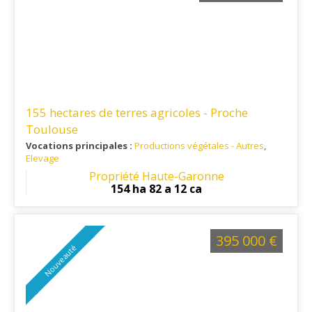
155 hectares de terres agricoles - Proche
Toulouse
Vocations principales :
Productions végétales - Autres
,
Elevage
Ref. 31PV16348
: A 20 minutes à l'est de Toulouse
Propriété Haute-Garonne
154 ha 82 a 12 ca
395 000 €
Nouveauté