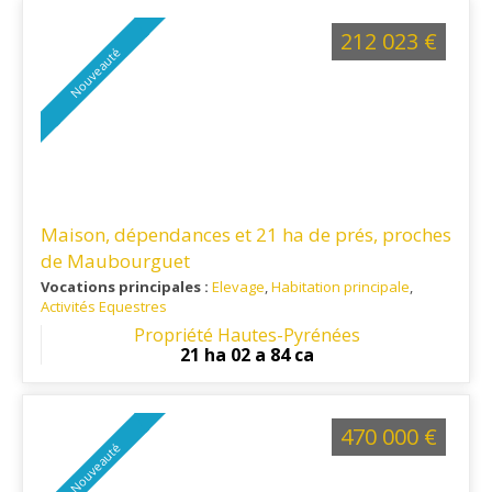
212 023 €
Nouveauté
Maison, dépendances et 21 ha de prés, proches
de Maubourguet
Vocations principales :
Elevage
,
Habitation principale
,
Activités Equestres
Ref. 65EL16209
: Proche Marciac et Rabastens de Bigorre
Propriété Hautes-Pyrénées
21 ha 02 a 84 ca
470 000 €
Nouveauté