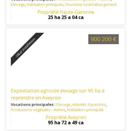
Elevage
,
Habitation principale
,
Tourisme rural-hébergement
Ref. 31PV15986
: A 35 minutes au sud-ouest de Toulouse
Propriété Haute-Garonne
25 ha 25 a 04 ca
900 200 €
Idéal installation
Exploitation agricole élevage sur 95 ha à
reprendre en Aveyron
Vocations principales :
Elevage
,
Activités Equestres
,
Productions végétales - Autres
,
Habitation principale
Ref. 12EL16291
: situé à 20 km de l'A75
Propriété Aveyron
95 ha 72 a 49 ca