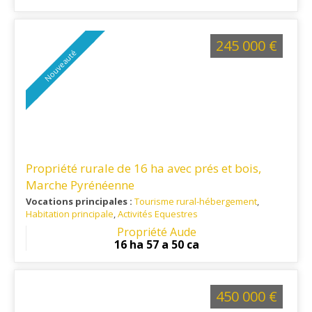
grands espaces et d'activités de pleine nature. Les
commerces et services du quotidien sont accessibles en une
vingtaine de minutes, offrant un équilibre entre tranquillité et
praticité.
245 000 €
Nouveauté
Propriété rurale de 16 ha avec prés et bois,
Marche Pyrénéenne
Vocations principales :
Tourisme rural-hébergement
,
Habitation principale
,
Activités Equestres
Ref. 11RE16389
: Située dans un environnement naturel
Propriété Aude
préservé, cette propriété séduira les amateurs de calme, de
16 ha 57 a 50 ca
grands espaces et d'activités de pleine nature. Les
commerces et services du quotidien sont accessibles en une
vingtaine de minutes, offrant un équilibre entre tranquillité et
praticité
450 000 €