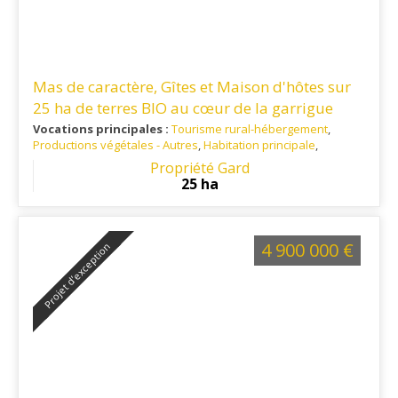
Mas de caractère, Gîtes et Maison d'hôtes sur
25 ha de terres BIO au cœur de la garrigue
Vocations principales :
Tourisme rural-hébergement
,
Productions végétales - Autres
,
Habitation principale
,
Activités Equestres
Propriété Gard
Ref. 30AG15769
: Entre Uzès et Nîmes, tout proche des
25 ha
Gorges du Gardon.
4 900 000 €
Projet d’exception