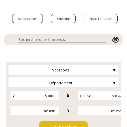
Se connecter
S'inscrire
Nous contacter
Vocations
Département
à
€ min
€ max
à
m² min
m² max