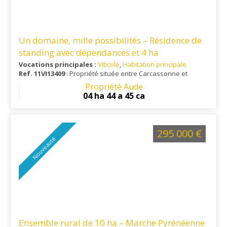
Un domaine, mille possibilités – Résidence de
standing avec dépendances et 4 ha
Vocations principales :
Viticole
,
Habitation principale
Ref. 11VI13409
: Propriété située entre Carcassonne et
Limoux, à 1 heure du littoral et à 25 minutes d'un aéroport
Propriété Aude
international.
04 ha 44 a 45 ca
295 000 €
Nouveauté
Ensemble rural de 10 ha – Marche Pyrénéenne