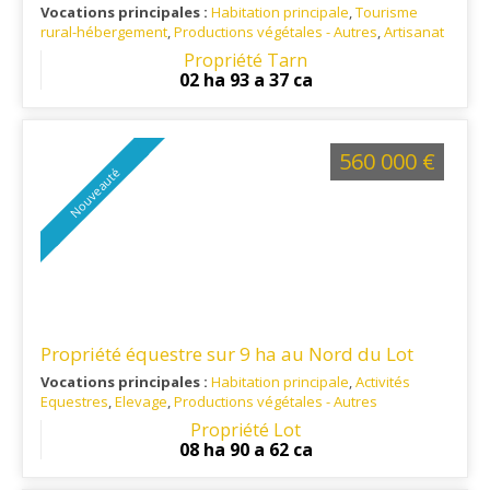
Vocations principales :
Habitation principale
,
Tourisme
rural-hébergement
,
Productions végétales - Autres
,
Artisanat
/ Commerce
Propriété Tarn
Ref. 81RE16222
: Situé aux portes de Gaillac, à 12 minutes
02 ha 93 a 37 ca
d'Albi et à 40 minutes de Toulouse.
560 000 €
Nouveauté
Propriété équestre sur 9 ha au Nord du Lot
Vocations principales :
Habitation principale
,
Activités
Equestres
,
Elevage
,
Productions végétales - Autres
Ref. 46EQ16341
: Au nord du Département du Lot, proche
Propriété Lot
Corrèze.
08 ha 90 a 62 ca