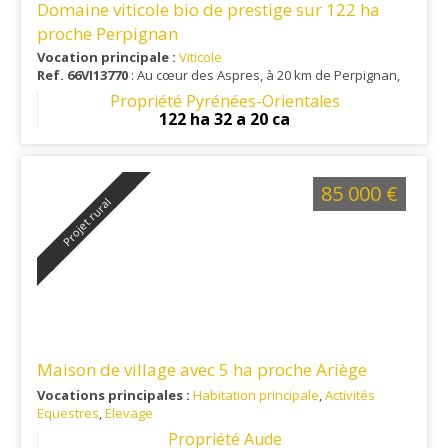
Domaine viticole bio de prestige sur 122 ha
proche Perpignan
Vocation principale :
Viticole
Ref. 66VI13770
: Au cœur des Aspres, à 20 km de Perpignan,
15 km de sortie autoroutière et 25 km d'un aéroport.
Propriété Pyrénées-Orientales
122 ha 32 a 20 ca
85 000 €
Projet rural
Maison de village avec 5 ha proche Ariège
Vocations principales :
Habitation principale
,
Activités
Equestres
,
Elevage
Ref. 11EL15206
: Village de plus de 500 habitants, situé à 45
Propriété Aude