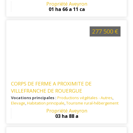
Ref. 12RE12024
: Aveyron, aux portes du Lot, 20 mn de Figeac
Propriété Aveyron
(46) et 20 mn de Villeneuve (12)
01 ha 66 a 11 ca
277 500 €
CORPS DE FERME A PROXIMITE DE
VILLEFRANCHE DE ROUERGUE
Vocations principales :
Productions végétales - Autres
,
Elevage
,
Habitation principale
,
Tourisme rural-hébergement
Ref. 12AG12198-02
Propriété Aveyron
03 ha 88 a