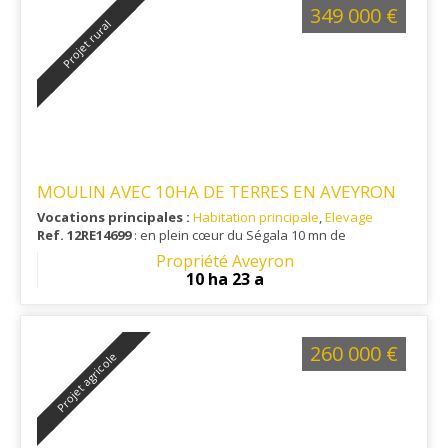
349 000 €
Projet rural
MOULIN AVEC 10HA DE TERRES EN AVEYRON
Vocations principales :
Habitation principale
,
Elevage
Ref. 12RE14699
: en plein cœur du Ségala 10 mn de
Rieupeyroux et 30 mn de Rodez
Propriété Aveyron
10 ha 23 a
260 000 €
Projet agricole