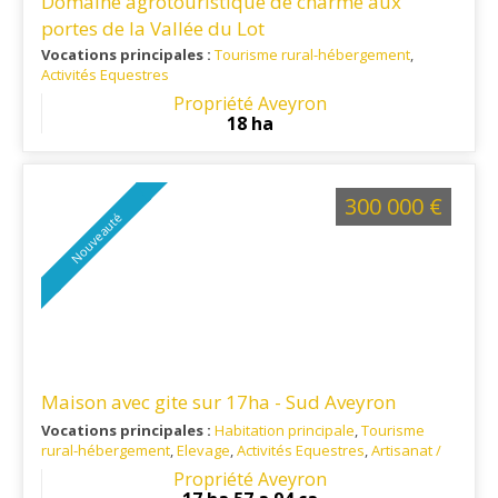
Domaine agrotouristique de charme aux
portes de la Vallée du Lot
Vocations principales :
Tourisme rural-hébergement
,
Activités Equestres
Ref. 12PR14553
: A mi-chemin entre VILLEFRANCHE DE
Propriété Aveyron
ROUERGUE et FIGEAC
18 ha
300 000 €
Nouveauté
Maison avec gite sur 17ha - Sud Aveyron
Vocations principales :
Habitation principale
,
Tourisme
rural-hébergement
,
Elevage
,
Activités Equestres
,
Artisanat /
Commerce
Propriété Aveyron
Ref. 12AG14942
: sur les hauteurs du village de CAMARES