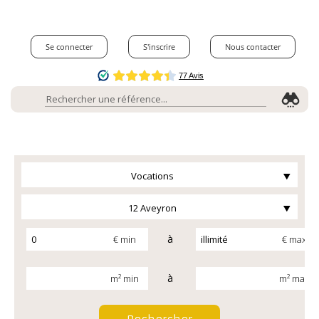
Se connecter
S'inscrire
Nous contacter
Vocations
12 Aveyron
à
€ min
€ max
à
m² min
m² max