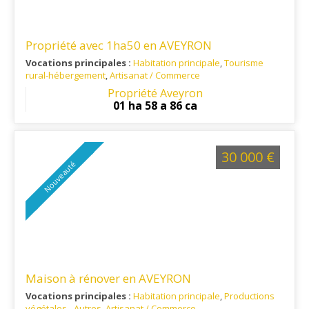
Propriété avec 1ha50 en AVEYRON
Vocations principales :
Habitation principale
,
Tourisme
rural-hébergement
,
Artisanat / Commerce
Ref. 12AG16023-02
: situé à 20 km de Rodez
Propriété Aveyron
01 ha 58 a 86 ca
30 000 €
Nouveauté
Maison à rénover en AVEYRON
Vocations principales :
Habitation principale
,
Productions
végétales - Autres
,
Artisanat / Commerce