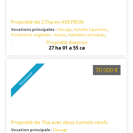
Propriété de 27ha en AVEYRON
Vocations principales :
Elevage
,
Activités Equestres
,
Productions végétales - Autres
,
Habitation principale
,
Tourisme rural-hébergement
Propriété Aveyron
Ref. 12AG16023
: situé à 20 km de Rodez
27 ha 01 a 55 ca
70 000 €
Nouveauté
Propriété de 7ha avec deux tunnels neufs
Vocation principale :
Elevage