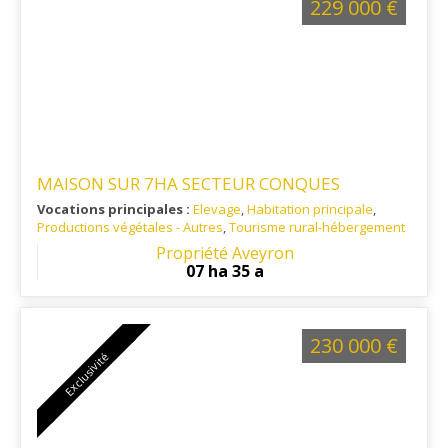
229 000 €
MAISON SUR 7HA SECTEUR CONQUES
Vocations principales :
Elevage
,
Habitation principale
,
Productions végétales - Autres
,
Tourisme rural-hébergement
Ref. 12AG14247
: Sur la commune de CONQUES EN
Propriété Aveyron
ROUERGUE et à proximité du Chemin de St Jacques.
07 ha 35 a
230 000 €
Exclusivité