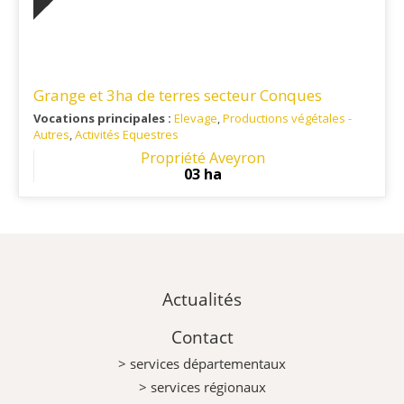
Grange et 3ha de terres secteur Conques
Vocations principales :
Elevage
,
Productions végétales -
Autres
,
Activités Equestres
Ref. 12AG12694
: Sur le chemin de Saint Jacques de
Propriété Aveyron
Compostelle et à proximité du village classé de CONQUES
03 ha
Actualités
Contact
> services départementaux
> services régionaux