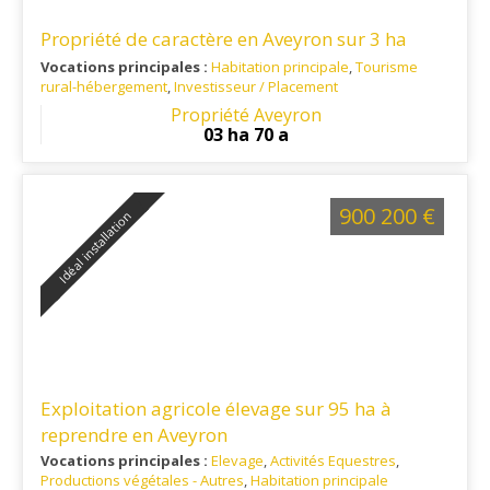
Propriété de caractère en Aveyron sur 3 ha
Vocations principales :
Habitation principale
,
Tourisme
rural-hébergement
,
Investisseur / Placement
Ref. 12RE16323
: A proximité de l'A75 et du Viaduc de Millau
Propriété Aveyron
03 ha 70 a
900 200 €
Idéal installation
Exploitation agricole élevage sur 95 ha à
reprendre en Aveyron
Vocations principales :
Elevage
,
Activités Equestres
,
Productions végétales - Autres
,
Habitation principale