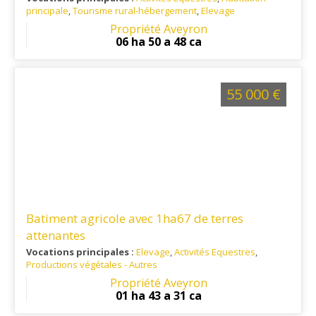
principale
,
Tourisme rural-hébergement
,
Elevage
Ref. 12EQ15445
: Situé en Aveyron sur la commune de
Propriété Aveyron
SAINTE JULIETTE SUR VIAUR à 10 minutes de toutes les
06 ha 50 a 48 ca
commodités et à 20 minutes de RODEZ .
55 000 €
Batiment agricole avec 1ha67 de terres
attenantes
Vocations principales :
Elevage
,
Activités Equestres
,
Productions végétales - Autres
Ref. 12AG15346
Propriété Aveyron
01 ha 43 a 31 ca