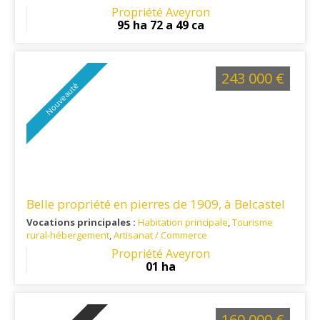
Ref. 12EL16291
: situé à 20 km de l'A75
Propriété Aveyron
95 ha 72 a 49 ca
243 000 €
Nouveauté
Belle propriété en pierres de 1909, à Belcastel
Vocations principales :
Habitation principale
,
Tourisme
rural-hébergement
,
Artisanat / Commerce
Ref. 12RE14030
: A proximité du village de Belcastel classé
Propriété Aveyron
parmi les plus beaux villages de France
01 ha
160 000 €