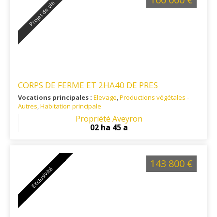
Projet de vie
CORPS DE FERME ET 2HA40 DE PRES
Vocations principales :
Elevage
,
Productions végétales -
Autres
,
Habitation principale
Ref. 12AG12698-02
: sur la commune de RIEUPEYROUX dans
Propriété Aveyron
le SEGALA
02 ha 45 a
143 800 €
Exclusivité