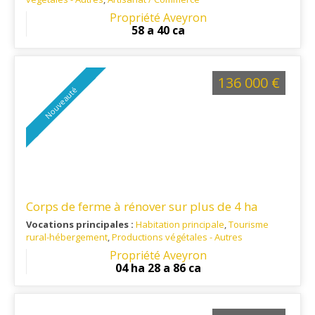
Ref. 12RE16028
: A 21 km de Réquista, à 15 km de Salmiech et
Propriété Aveyron
à 15 km de Cassagnes-Bégonhès
58 a 40 ca
136 000 €
Nouveauté
Corps de ferme à rénover sur plus de 4 ha
Vocations principales :
Habitation principale
,
Tourisme
rural-hébergement
,
Productions végétales - Autres
Ref. 12RE13983
: Entre Villefranche-de-Rouergue et Rodez,
Propriété Aveyron
sur la commune de Rieupeyroux
04 ha 28 a 86 ca