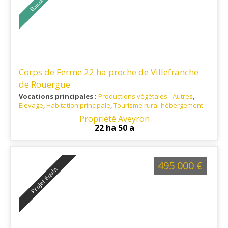
Corps de Ferme 22 ha proche de Villefranche
de Rouergue
Vocations principales :
Productions végétales - Autres
,
Elevage
,
Habitation principale
,
Tourisme rural-hébergement
Ref. 12AG12198-01
: Entre VILLEFRANCHE DE ROUERGUE et
Propriété Aveyron
CAJARC
22 ha 50 a
495 000 €
Projet équin