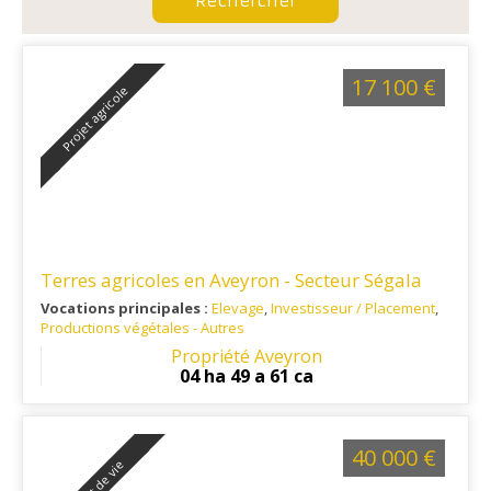
17 100 €
Projet agricole
Terres agricoles en Aveyron - Secteur Ségala
Vocations principales :
Elevage
,
Investisseur / Placement
,
Productions végétales - Autres
Ref. 12AG16315
: Au cœur du Ségala Aveyronnais.
Propriété Aveyron
04 ha 49 a 61 ca
40 000 €
Projet de vie