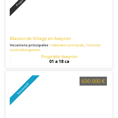
Maison de Village en Aveyron
Vocations principales :
Habitation principale
,
Tourisme
rural-hébergement
Ref. 12RE16316
: Situé au pied du Plateau du Larzac
Propriété Aveyron
01 a 18 ca
630 000 €
Nouveauté