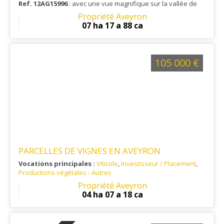
Ref. 12AG15996
: avec une vue magnifique sur la vallée de
ENTRAYGUES SUR TRUYERE
Propriété Aveyron
07 ha 17 a 88 ca
105 000 €
PARCELLES DE VIGNES EN AVEYRON
Vocations principales :
Viticole
,
Investisseur / Placement
,
Productions végétales - Autres
Ref. 12VI15932
: A 25mn de Rodez
Propriété Aveyron
04 ha 07 a 18 ca