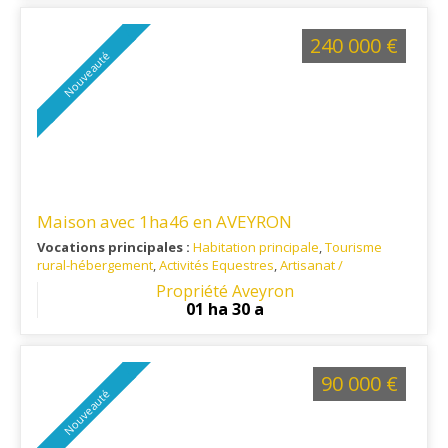
240 000 €
Nouveauté
Maison avec 1ha46 en AVEYRON
Vocations principales :
Habitation principale
,
Tourisme
rural-hébergement
,
Activités Equestres
,
Artisanat /
Commerce
Propriété Aveyron
Ref. 12RE15328
: aux portes du Lot
01 ha 30 a
90 000 €
Nouveauté