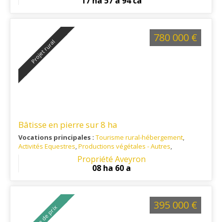
17 ha 57 a 94 ca
780 000 €
Projet rural
Bâtisse en pierre sur 8 ha
Vocations principales :
Tourisme rural-hébergement
,
Activités Equestres
,
Productions végétales - Autres
,
Investisseur / Placement
Propriété Aveyron
Ref. 12TO13494
: Secteur Villeneuve d'Aveyron.
08 ha 60 a
395 000 €
Baisse de prix