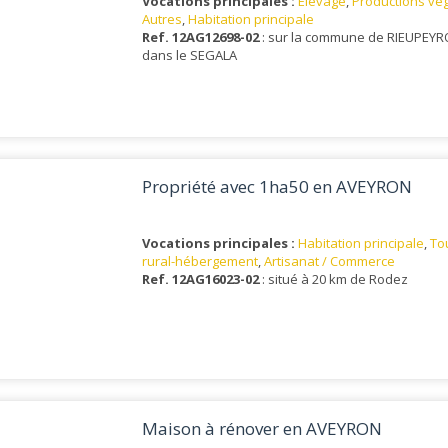
Vocations principales :
Elevage
,
Productions vég
Autres
,
Habitation principale
Ref. 12AG12698-02
: sur la commune de RIEUPEY
dans le SEGALA
Propriété avec 1ha50 en AVEYRON
Vocations principales :
Habitation principale
,
To
rural-hébergement
,
Artisanat / Commerce
Ref. 12AG16023-02
: situé à 20 km de Rodez
Maison à rénover en AVEYRON