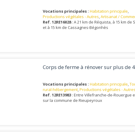
Vocations principales :
Habitation principale
,
Productions végétales - Autres
,
Artisanat / Comme
Ref. 12RE16028
: A 21 km de Réquista, à 15 km de 
et à 15 km de Cassagnes-Bégonhès
Corps de ferme à rénover sur plus de 
Vocations principales :
Habitation principale
,
To
rural-hébergement
,
Productions végétales - Autre
Ref. 12RE13983
: Entre Villefranche-de-Rouergue e
sur la commune de Rieupeyroux