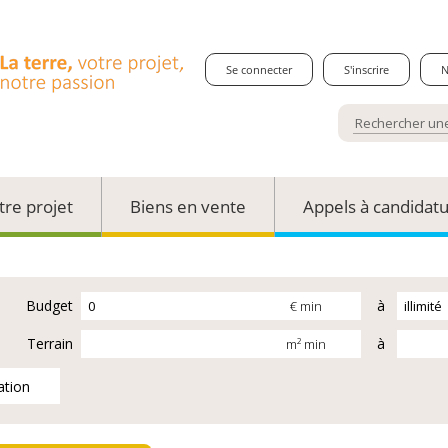
Se connecter
S'inscrire
N
tre projet
Biens en vente
Appels à candidat
Budget
à
€ min
Terrain
à
m² min
ation