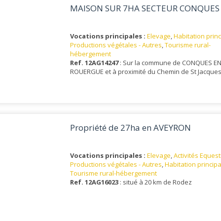
MAISON SUR 7HA SECTEUR CONQUES
Vocations principales :
Elevage
,
Habitation prin
Productions végétales - Autres
,
Tourisme rural-
hébergement
Ref. 12AG14247
: Sur la commune de CONQUES E
ROUERGUE et à proximité du Chemin de St Jacques
Propriété de 27ha en AVEYRON
Vocations principales :
Elevage
,
Activités Eques
Productions végétales - Autres
,
Habitation princip
Tourisme rural-hébergement
Ref. 12AG16023
: situé à 20 km de Rodez