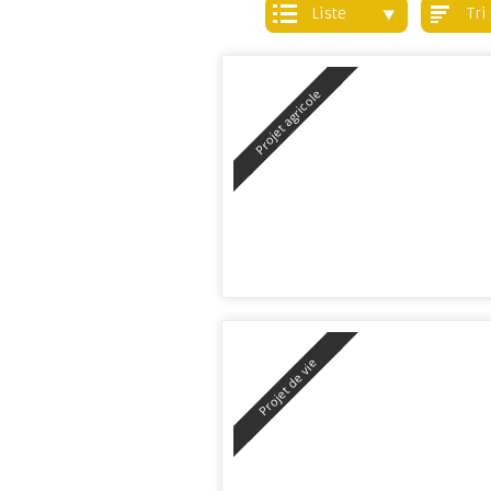
liste
tr
Projet agricole
Projet de vie