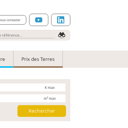
ous contacter
ure
Prix des Terres
€ max
m² max