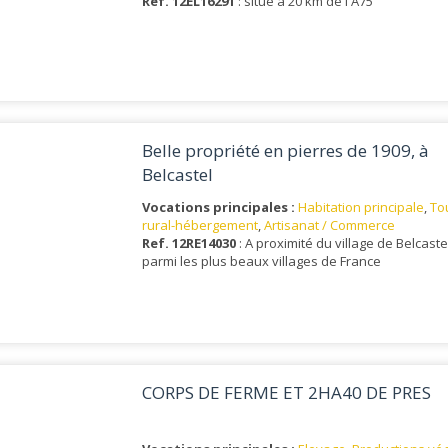
Ref. 12EL16291
: situé à 20 km de l'A75
Belle propriété en pierres de 1909, à
Belcastel
Vocations principales :
Habitation principale
,
To
rural-hébergement
,
Artisanat / Commerce
Ref. 12RE14030
: A proximité du village de Belcaste
parmi les plus beaux villages de France
CORPS DE FERME ET 2HA40 DE PRES