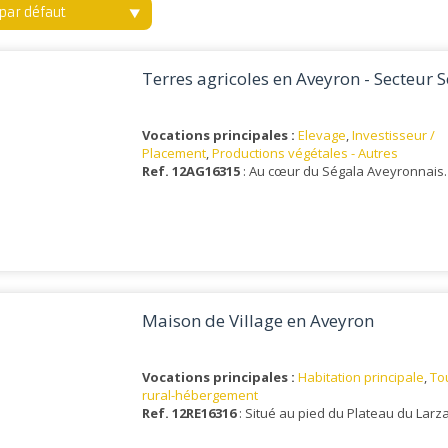
i par défaut
Terres agricoles en Aveyron - Secteur 
Vocations principales :
Elevage
,
Investisseur /
Placement
,
Productions végétales - Autres
Ref. 12AG16315
: Au cœur du Ségala Aveyronnais.
Maison de Village en Aveyron
Vocations principales :
Habitation principale
,
To
rural-hébergement
Ref. 12RE16316
: Situé au pied du Plateau du Larz