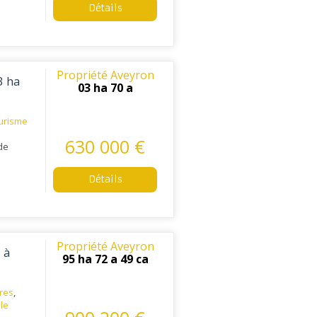
Détails
Propriété Aveyron
3 ha
03 ha 70 a
urisme
630 000 €
 de
Détails
Propriété Aveyron
 à
95 ha 72 a 49 ca
tres
,
ale