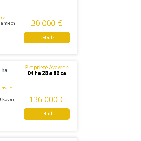
rce
30 000 €
Salmiech
Détails
Propriété Aveyron
4 ha
04 ha 28 a 86 ca
urisme
s
136 000 €
t Rodez,
Détails