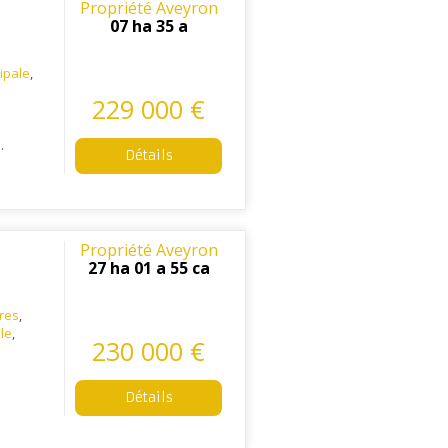
Propriété Aveyron
07 ha 35 a
cipale
,
229 000 €
N
.
Détails
Propriété Aveyron
27 ha 01 a 55 ca
tres
,
ale
,
230 000 €
Détails