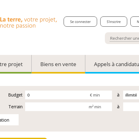
Se connecter
S'inscrire
N
tre projet
Biens en vente
Appels à candidat
Budget
à
€ min
Terrain
à
m² min
ation