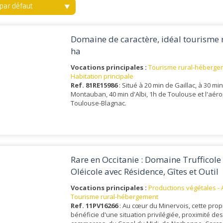
i par défaut
Domaine de caractère, idéal tourisme r
ha
Vocations principales :
Tourisme rural-héberge
Habitation principale
Ref. 81RE15986
: Situé à 20 min de Gaillac, à 30 mi
Montauban, 40 min d'Albi, 1h de Toulouse et l'aéro
Toulouse-Blagnac.
Rare en Occitanie : Domaine Trufficole 
Oléicole avec Résidence, Gîtes et Outil
d’Exploitation Complet
Vocations principales :
Productions végétales - 
Tourisme rural-hébergement
Ref. 11PV16266
: Au cœur du Minervois, cette prop
bénéficie d'une situation privilégiée, proximité de