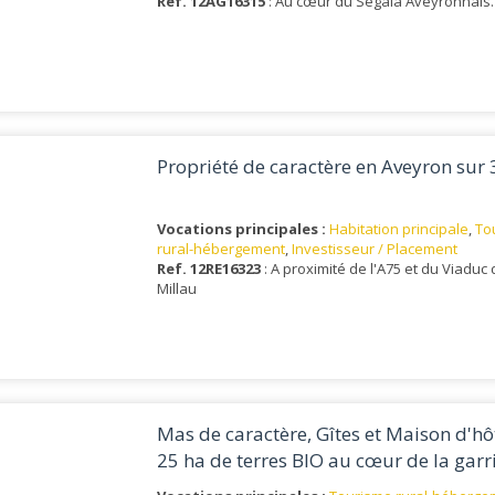
Ref. 12AG16315
: Au cœur du Ségala Aveyronnais.
Propriété de caractère en Aveyron sur 
Vocations principales :
Habitation principale
,
To
rural-hébergement
,
Investisseur / Placement
Ref. 12RE16323
: A proximité de l'A75 et du Viaduc
Millau
Mas de caractère, Gîtes et Maison d'hô
25 ha de terres BIO au cœur de la garr