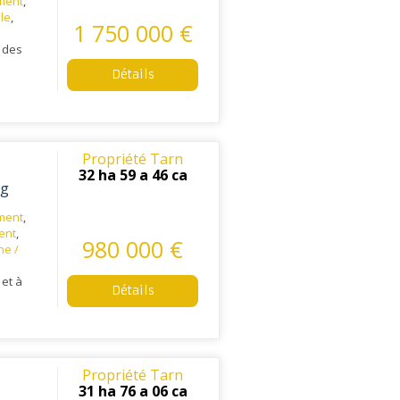
ment
,
ale
,
1 750 000 €
e des
Détails
Propriété Tarn
32 ha 59 a 46 ca
ng
ment
,
ent
,
980 000 €
ne /
 et à
Détails
Propriété Tarn
31 ha 76 a 06 ca