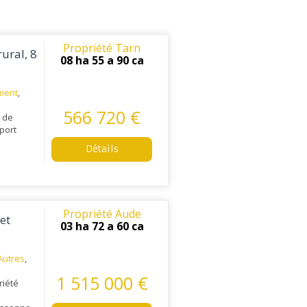
Propriété Tarn
ural, 8
08 ha 55 a 90 ca
ment
,
566 720 €
n de
port
Détails
Propriété Aude
et
03 ha 72 a 60 ca
Autres
,
1 515 000 €
riété
s