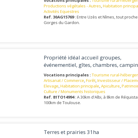
Vocations principales :
Tourisme rural-héberge
Productions végétales - Autres
,
Habitation princip
Activités Equestres
Ref. 30AG15769
: Entre Uzès et Nîmes, tout proch
Gorges du Gardon.
Propriété idéal accueil groupes,
événementiel, gîtes, chambres, campi
TARN
Vocations principales :
Tourisme rural-héberge
Artisanat / Commerce
,
Forêt
,
Investisseur / Placem
Elevage
,
Habitation principale
,
Apiculture
,
Patrimoi
Culture / Monuments historiques
Ref. 81TO14994
: A 30km d'Albi, à 8km de Réquista
100km de Toulouse.
Terres et prairies 31ha