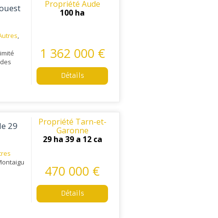
Propriété Aude
'ouest
100 ha
Autres
,
1 362 000 €
imité
 des
Détails
Propriété Tarn-et-
de 29
Garonne
29 ha 39 a 12 ca
tres
 Montaigu
470 000 €
Détails