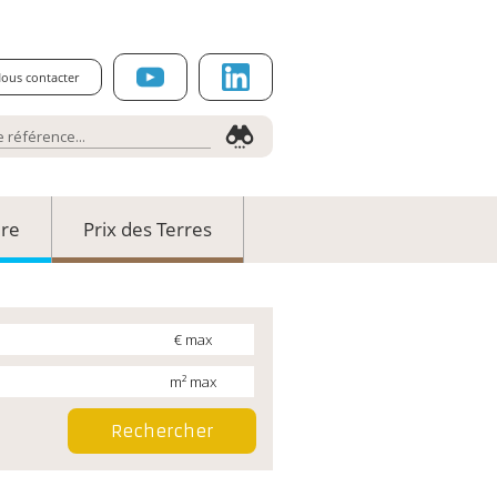
ous contacter
ure
Prix des Terres
€ max
m² max