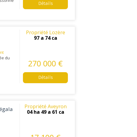
assonne
Détails
Propriété Lozère
97 a 74 ca
nt
lée du
270 000 €
Détails
Propriété Aveyron
Ségala
04 ha 49 a 61 ca