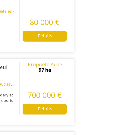
étales -
80 000 €
Détails
Propriété Aude
seul
97 ha
Autres
,
700 000 €
udary et
éroports
Détails