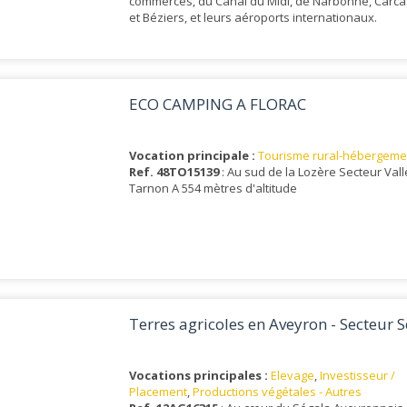
commerces, du Canal du Midi, de Narbonne, Carc
et Béziers, et leurs aéroports internationaux.
ECO CAMPING A FLORAC
Vocation principale :
Tourisme rural-hébergeme
Ref. 48TO15139
: Au sud de la Lozère Secteur Val
Tarnon A 554 mètres d'altitude
Terres agricoles en Aveyron - Secteur 
Vocations principales :
Elevage
,
Investisseur /
Placement
,
Productions végétales - Autres